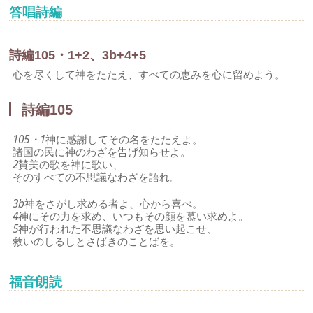
答唱詩編
詩編105・1+2、3b+4+5
心を尽くして神をたたえ、すべての恵みを心に留めよう。
詩編105
105・1
神に感謝してその名をたたえよ。
諸国の民に神のわざを告げ知らせよ。
2
賛美の歌を神に歌い、
そのすべての不思議なわざを語れ。
3b
神をさがし求める者よ、心から喜べ。
4
神にその力を求め、いつもその顔を慕い求めよ。
5
神が行われた不思議なわざを思い起こせ、
救いのしるしとさばきのことばを。
福音朗読