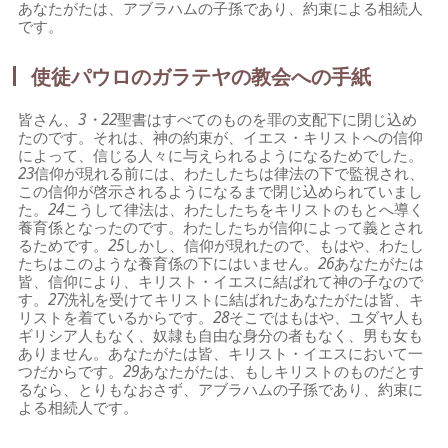
あなたがたは、アブラハムの子孫であり、約束による相続人
です。
使徒パウロのガラテヤの教会への手紙
皆さん、
3・22
聖書はすべてのものを罪の支配下に閉じ込め
たのです。それは、神の約束が、イエス・キリストへの信仰
によって、信じる人々に与えられるようになるためでした。
23
信仰が現れる前には、わたしたちは律法の下で監視され、
この信仰が啓示されるようになるまで閉じ込められていまし
た。
24
こうして律法は、わたしたちをキリストのもとへ導く
養育係となったのです。わたしたちが信仰によって義とされ
るためです。
25
しかし、信仰が現れたので、もはや、わたし
たちはこのような養育係の下にはいません。
26
あなたがたは
皆、信仰により、キリスト・イエスに結ばれて神の子なので
す。
27
洗礼を受けてキリストに結ばれたあなたがたは皆、キ
リストを着ているからです。
28
そこではもはや、ユダヤ人も
ギリシア人もなく、奴隷も自由な身分の者もなく、男も女も
ありません。あなたがたは皆、キリスト・イエスにおいて一
つだからです。
29
あなたがたは、もしキリストのものだとす
るなら、とりもなおさず、アブラハムの子孫であり、約束に
よる相続人です。