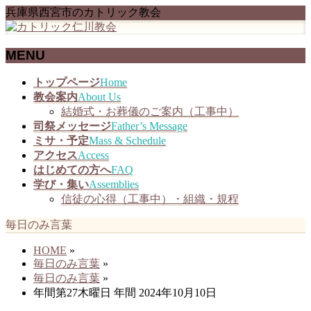
兵庫県西宮市のカトリック教会
MENU
メ
トップページ
Home
ニ
教会案内
About Us
ュ
結婚式・お葬儀のご案内（工事中）
ー
司祭メッセージ
Father’s Message
を
ミサ・予定
Mass & Schedule
飛
アクセス
Access
ば
はじめての方へ
FAQ
す
学び・集い
Assemblies
信徒の心得（工事中）・組織・規程
毎日のみ言葉
HOME
»
毎日のみ言葉
»
毎日のみ言葉
»
年間第27木曜日 年間 2024年10月10日