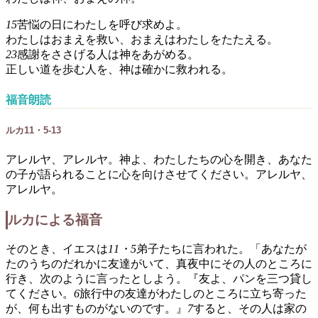
15
苦悩の日にわたしを呼び求めよ。
わたしはおまえを救い、おまえはわたしをたたえる。
23
感謝をささげる人は神をあがめる。
正しい道を歩む人を、神は確かに救われる。
福音朗読
ルカ11・5-13
アレルヤ、アレルヤ。神よ、わたしたちの心を開き、あなた
の子が語られることに心を向けさせてください。アレルヤ、
アレルヤ。
ルカによる福音
そのとき、イエスは
11・5
弟子たちに言われた。「あなたが
たのうちのだれかに友達がいて、真夜中にその人のところに
行き、次のように言ったとしよう。『友よ、パンを三つ貸し
てください。
6
旅行中の友達がわたしのところに立ち寄った
が、何も出すものがないのです。』
7
すると、その人は家の