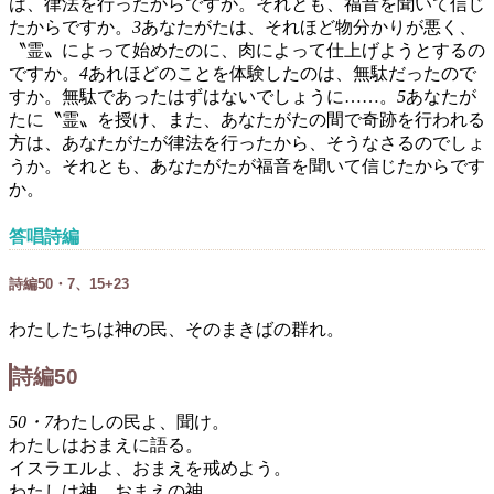
は、律法を行ったからですか。それとも、福音を聞いて信じ
たからですか。
3
あなたがたは、それほど物分かりが悪く、
〝霊〟によって始めたのに、肉によって仕上げようとするの
ですか。
4
あれほどのことを体験したのは、無駄だったので
すか。無駄であったはずはないでしょうに……。
5
あなたが
たに〝霊〟を授け、また、あなたがたの間で奇跡を行われる
方は、あなたがたが律法を行ったから、そうなさるのでしょ
うか。それとも、あなたがたが福音を聞いて信じたからです
か。
答唱詩編
詩編50・7、15+23
わたしたちは神の民、そのまきばの群れ。
詩編50
50・7
わたしの民よ、聞け。
わたしはおまえに語る。
イスラエルよ、おまえを戒めよう。
わたしは神、おまえの神。