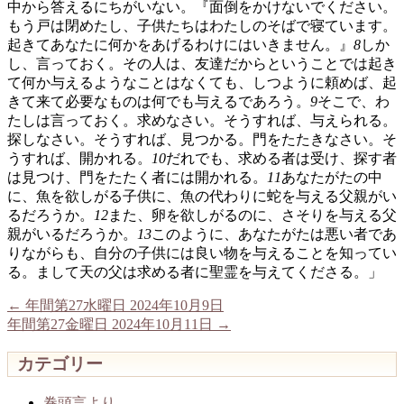
中から答えるにちがいない。『面倒をかけないでください。
もう戸は閉めたし、子供たちはわたしのそばで寝ています。
起きてあなたに何かをあげるわけにはいきません。』
8
しか
し、言っておく。その人は、友達だからということでは起き
て何か与えるようなことはなくても、しつように頼めば、起
きて来て必要なものは何でも与えるであろう。
9
そこで、わ
たしは言っておく。求めなさい。そうすれば、与えられる。
探しなさい。そうすれば、見つかる。門をたたきなさい。そ
うすれば、開かれる。
10
だれでも、求める者は受け、探す者
は見つけ、門をたたく者には開かれる。
11
あなたがたの中
に、魚を欲しがる子供に、魚の代わりに蛇を与える父親がい
るだろうか。
12
また、卵を欲しがるのに、さそりを与える父
親がいるだろうか。
13
このように、あなたがたは悪い者であ
りながらも、自分の子供には良い物を与えることを知ってい
る。まして天の父は求める者に聖霊を与えてくださる。」
←
年間第27水曜日 2024年10月9日
年間第27金曜日 2024年10月11日
→
カテゴリー
巻頭言より