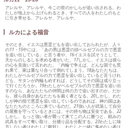
アレルヤ、アレルヤ。今この世のかしらが追い出される。わ
たしが地上から上げられるとき、すべての人をわたしのもと
に引き寄せる。アレルヤ、アレルヤ。
ルカによる福音
そのとき、イエスは悪霊どもを追い出しておられたが、人々
の
11・15
中には、「あの男は悪霊の頭ベルゼブルの力で悪霊
を追い出している」と言う者や、
16
イエスを試そうとして、
天からのしるしを求める者がいた。
17
しかし、イエスは彼ら
の心を見抜いて言われた。「内輪で争えば、どんな国でも荒
れ果て、家は重なり合って倒れてしまう。
18
あなたたちは、
わたしがベルゼブルの力で悪霊を追い出していると言うけれ
ども、サタンが内輪もめすれば、どうしてその国は成り立っ
て行くだろうか。
19
わたしがベルゼブルの力で悪霊を追い出
すのなら、あなたたちの仲間は何の力で追い出すのか。だか
ら、彼ら自身があなたたちを裁く者となる。
20
しかし、わた
しが神の指で悪霊を追い出しているのであれば、神の国はあ
なたたちのところに来ているのだ。
21
強い人が武装して自分
の屋敷を守っているときには、その持ち物は安全である。
22
しかし、もっと強い者が襲って来てこの人に勝つと、頼みの
武具をすべて奪い取り、分捕り品を分配する。
23
わたしに味
方しない者はわたしに敵対し、わたしと一緒に集めない者は