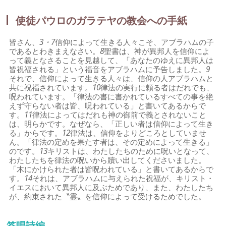
使徒パウロのガラテヤの教会への手紙
皆さん、
3・7
信仰によって生きる人々こそ、アブラハムの子
であるとわきまえなさい。
8
聖書は、神が異邦人を信仰によ
って義となさることを見越して、「あなたのゆえに異邦人は
皆祝福される」という福音をアブラハムに予告しました。
9
それで、信仰によって生きる人々は、信仰の人アブラハムと
共に祝福されています。
10
律法の実行に頼る者はだれでも、
呪われています。「律法の書に書かれているすべての事を絶
えず守らない者は皆、呪われている」と書いてあるからで
す。
11
律法によってはだれも神の御前で義とされないこと
は、明らかです。なぜなら、「正しい者は信仰によって生き
る」からです。
12
律法は、信仰をよりどころとしていませ
ん。「律法の定めを果たす者は、その定めによって生きる」
のです。
13
キリストは、わたしたちのために呪いとなって、
わたしたちを律法の呪いから贖い出してくださいました。
「木にかけられた者は皆呪われている」と書いてあるからで
す。
14
それは、アブラハムに与えられた祝福が、キリスト・
イエスにおいて異邦人に及ぶためであり、また、わたしたち
が、約束された〝霊〟を信仰によって受けるためでした。
答唱詩編