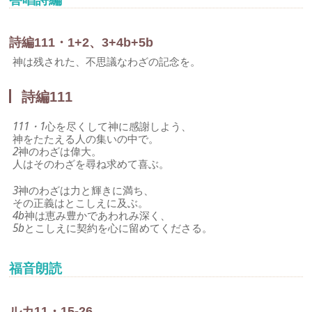
詩編111・1+2、3+4b+5b
神は残された、不思議なわざの記念を。
詩編111
111・1
心を尽くして神に感謝しよう、
神をたたえる人の集いの中で。
2
神のわざは偉大。
人はそのわざを尋ね求めて喜ぶ。
3
神のわざは力と輝きに満ち、
その正義はとこしえに及ぶ。
4b
神は恵み豊かであわれみ深く、
5b
とこしえに契約を心に留めてくださる。
福音朗読
ルカ11・15-26