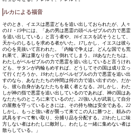
ルカによる福音
そのとき、イエスは悪霊どもを追い出しておられたが、人々
の
11・15
中には、「あの男は悪霊の頭ベルゼブルの力で悪霊
を追い出している」と言う者や、
16
イエスを試そうとして、
天からのしるしを求める者がいた。
17
しかし、イエスは彼ら
の心を見抜いて言われた。「内輪で争えば、どんな国でも荒
れ果て、家は重なり合って倒れてしまう。
18
あなたたちは、
わたしがベルゼブルの力で悪霊を追い出していると言うけれ
ども、サタンが内輪もめすれば、どうしてその国は成り立っ
て行くだろうか。
19
わたしがベルゼブルの力で悪霊を追い出
すのなら、あなたたちの仲間は何の力で追い出すのか。だか
ら、彼ら自身があなたたちを裁く者となる。
20
しかし、わた
しが神の指で悪霊を追い出しているのであれば、神の国はあ
なたたちのところに来ているのだ。
21
強い人が武装して自分
の屋敷を守っているときには、その持ち物は安全である。
22
しかし、もっと強い者が襲って来てこの人に勝つと、頼みの
武具をすべて奪い取り、分捕り品を分配する。
23
わたしに味
方しない者はわたしに敵対し、わたしと一緒に集めない者は
散らしている。」