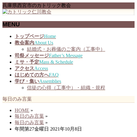
兵庫県西宮市のカトリック教会
MENU
メ
トップページ
Home
ニ
教会案内
About Us
ュ
結婚式・お葬儀のご案内（工事中）
ー
司祭メッセージ
Father’s Message
を
ミサ・予定
Mass & Schedule
飛
アクセス
Access
ば
はじめての方へ
FAQ
す
学び・集い
Assemblies
信徒の心得（工事中）・組織・規程
毎日のみ言葉
HOME
»
毎日のみ言葉
»
毎日のみ言葉
»
年間第27金曜日 2021年10月8日