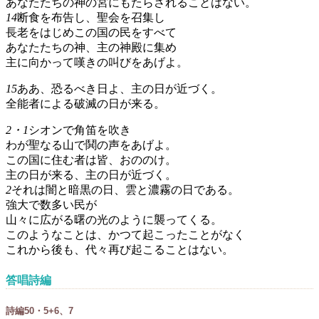
あなたたちの神の宮にもたらされることはない。
14
断食を布告し、聖会を召集し
長老をはじめこの国の民をすべて
あなたたちの神、主の神殿に集め
主に向かって嘆きの叫びをあげよ。
15
ああ、恐るべき日よ、主の日が近づく。
全能者による破滅の日が来る。
2・1
シオンで角笛を吹き
わが聖なる山で鬨の声をあげよ。
この国に住む者は皆、おののけ。
主の日が来る、主の日が近づく。
2
それは闇と暗黒の日、雲と濃霧の日である。
強大で数多い民が
山々に広がる曙の光のように襲ってくる。
このようなことは、かつて起こったことがなく
これから後も、代々再び起こることはない。
答唱詩編
詩編50・5+6、7