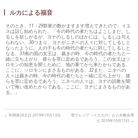
ルカによる福音
そのとき、
11・29
群衆の数がますます増えてきたので、イエ
スは話し始められた。「今の時代の者たちはよこしまだ。し
るしを欲しがるが、ヨナのしるしのほかには、しるしは与え
られない。
30
つまり、ヨナがニネベの人々に対してしるしと
なったように、人の子も今の時代の者たちに対してしるしと
なる。
31
南の国の女王は、裁きの時、今の時代の者たちと一
緒に立ち上がり、彼らを罪に定めるであろう。この女王はソ
ロモンの知恵を聞くために、地の果てから来たからである。
ここに、ソロモンにまさるものがある。
32
また、ニネベの
人々は裁きの時、今の時代の者たちと一緒に立ち上がり、彼
らを罪に定めるであろう。ニネベの人々は、ヨナの説教を聞
いて悔い改めたからである。ここに、ヨナにまさるものがあ
る。」
←
年間第28主日 2019年10月13日
聖テレジア（イエスの）おとめ教会博
士 2019年10月15日
→