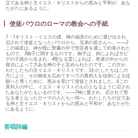
父である神と主イエス・キリストからの恵みと平和が、あな
たがたにあるように。
使徒パウロのローマの教会への手紙
1・1
キリスト・イエスの僕、神の福音のために選び出され、
召されて使徒となったパウロから、兄弟の皆さんへ。――
2
この福音は、神が既に聖書の中で預言者を通して約束された
もので、
3
御子に関するものです。御子は、肉によればダビ
デの子孫から生まれ、
4
聖なる霊によれば、死者の中からの
復活によって力ある神の子と定められたのです。この方が、
わたしたちの主イエス・キリストです。
5
わたしたちはこの
方により、その御名を広めてすべての異邦人を信仰による従
順へと導くために、恵みを受けて使徒とされました。
6
この
異邦人の中に、イエス・キリストのものとなるように召され
たあなたがたもいるのです。――
7
神に愛され、召されて聖
なる者となったローマの人たち一同へ。わたしたちの父であ
る神と主イエス・キリストからの恵みと平和が、あなたがた
にあるように。
答唱詩編