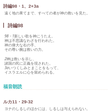
詩編98・1、2+3a
遠く地の果てまで、すべての者が神の救いを見た。
詩編98
98・1
新しい歌を神にうたえ。
神は不思議なわざを行われた。
神の偉大な右の手、
その尊い腕は救いの力。
2
神は救いを示し、
諸国の民に正義を現された。
3a
いつくしみとまことをもって、
イスラエルに心を留められる。
福音朗読
ルカ11・29-32
ヨナのしるしのほかには、しるしは与えられない。