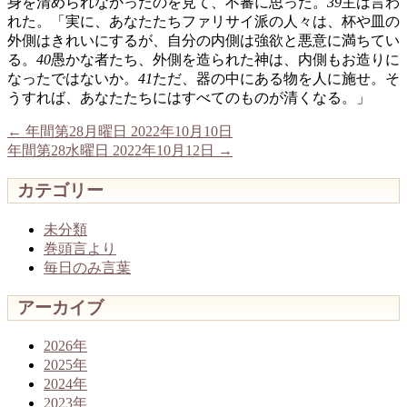
身を清められなかったのを見て、不審に思った。
39
主は言わ
れた。「実に、あなたたちファリサイ派の人々は、杯や皿の
外側はきれいにするが、自分の内側は強欲と悪意に満ちてい
る。
40
愚かな者たち、外側を造られた神は、内側もお造りに
なったではないか。
41
ただ、器の中にある物を人に施せ。そ
うすれば、あなたたちにはすべてのものが清くなる。」
←
年間第28月曜日 2022年10月10日
年間第28水曜日 2022年10月12日
→
カテゴリー
未分類
巻頭言より
毎日のみ言葉
アーカイブ
2026年
2025年
2024年
2023年