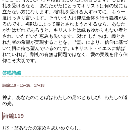
礼を受けるなら、あなたがたにとってキリストは何の役にも
立たない方になります。
3
割礼を受ける人すべてに、もう一
度はっきり言います。そういう人は律法全体を行う義務があ
るのです。
4
律法によって義とされようとするなら、あなた
がたはだれであろうと、キリストとは縁もゆかりもない者と
され、いただいた恵みも失います。
5
わたしたちは、義とさ
れた者の希望が実現することを、〝霊〟により、信仰に基づ
いて切に待ち望んでいるのです。
6
キリスト・イエスに結ば
れていれば、割礼の有無は問題ではなく、愛の実践を伴う信
仰こそ大切です。
答唱詩編
詩編119・15+16、17+18
神よ、あなたのことばはわたしの足のともしび、わたしの道
の光。
詩編119
119・15
あなたの定めを思いめぐらし、