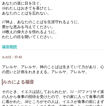
あなたの道に目を注ぐ。
16
わたしはおきてを喜びとし、
あなたのことばを忘れない。
17
神よ、あなたのことばを生涯守れるように、
豊かな恵みを与えてください。
18
教えの偉大さを悟れるように、
わたしの目を開いてください。
福音朗読
ルカ11・37-41
アレルヤ、アレルヤ。神のことばは生きていて力があり、心
の思いと計画をわきまえる。アレルヤ、アレルヤ。
ルカによる福音
そのとき、イエスは話しておられたが、
11・37
ファリサイ派
の人から食事の招待を受けたので、その家に入って食事の席
に着かれた。
38
ところがその人は、イエスが食事の前にまず