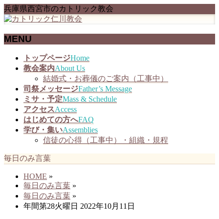
兵庫県西宮市のカトリック教会
MENU
メ
トップページ
Home
ニ
教会案内
About Us
ュ
結婚式・お葬儀のご案内（工事中）
ー
司祭メッセージ
Father’s Message
を
ミサ・予定
Mass & Schedule
飛
アクセス
Access
ば
はじめての方へ
FAQ
す
学び・集い
Assemblies
信徒の心得（工事中）・組織・規程
毎日のみ言葉
HOME
»
毎日のみ言葉
»
毎日のみ言葉
»
年間第28火曜日 2022年10月11日