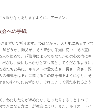
世々限りなくありますように、アーメン。
教会への手紙
ひざまずいて祈ります。
15
御父から、天と地にあるすべて
。
16
どうか、御父が、その豊かな栄光に従い、その霊に
る人を強めて、
17
信仰によってあなたがたの心の内にキ
に根ざし、愛にしっかりと立つ者としてくださるように。
る者たちと共に、キリストの愛の広さ、長さ、高さ、深
人の知識をはるかに超えるこの愛を知るようになり、そ
かさのすべてにあずかり、それによって満たされるよう
て、わたしたちが求めたり、思ったりすることすべて
おできになる方に、
21
教会により、また、キリスト・イ