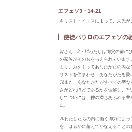
エフェソ3・14-21
キリスト・イエスによって、栄光が
使徒パウロのエフェソの
皆さん、
3・14
わたしは御父の前に
の家族がその名を与えられています
より、力をもってあなたがたの内な
リストを住まわせ、あなたがたを愛
18
また、あなたがたがすべての聖な
さがどれほどであるかを理解し、
19
してついには、神の満ちあふれる豊
に。
20
わたしたちの内に働く御力によっ
を、はるかに超えてかなえることの