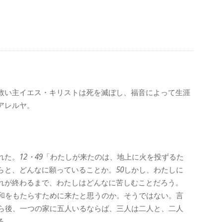
救い主イエス・キリストは死を滅ぼし、福音によって生涯
アレルヤ。
れた。
12・49
「わたしが来たのは、地上に火を投ずるた
らと、どんなに願っていることか。
50
しかし、わたしに
れが終わるまで、わたしはどんなに苦しむことだろう。
和をもたらすために来たと思うのか。そうではない。言
ら後、一つの家に五人いるならば、三人は二人と、二人
る。