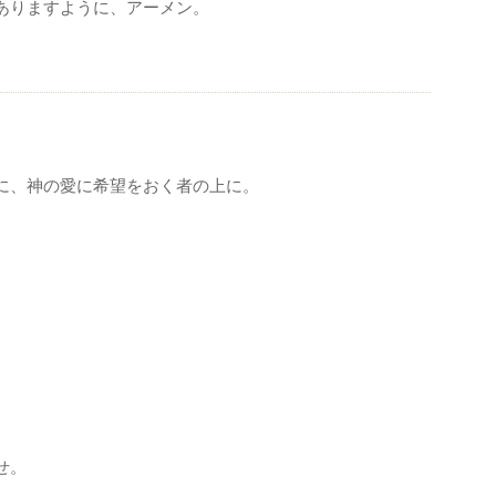
ありますように、アーメン。
に、神の愛に希望をおく者の上に。
せ。