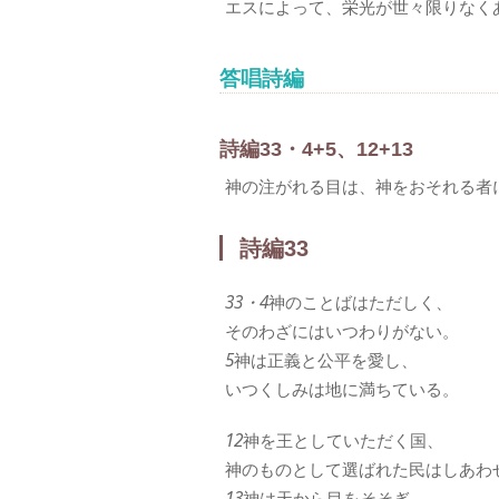
エスによって、栄光が世々限りなく
答唱詩編
詩編33・4+5、12+13
神の注がれる目は、神をおそれる者
詩編33
33・4
神のことばはただしく、
そのわざにはいつわりがない。
5
神は正義と公平を愛し、
いつくしみは地に満ちている。
12
神を王としていただく国、
神のものとして選ばれた民はしあわ
13
神は天から目をそそぎ、