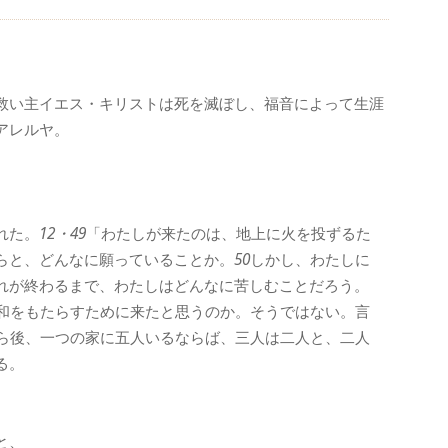
救い主イエス・キリストは死を滅ぼし、福音によって生涯
アレルヤ。
れた。
12・49
「わたしが来たのは、地上に火を投ずるた
らと、どんなに願っていることか。
50
しかし、わたしに
れが終わるまで、わたしはどんなに苦しむことだろう。
和をもたらすために来たと思うのか。そうではない。言
ら後、一つの家に五人いるならば、三人は二人と、二人
る。
と、