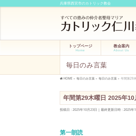
兵庫県西宮市のカトリック教会
トップページ
教会案内
Home
About Us
毎日のみ言葉
HOME
»
毎日のみ言葉
»
毎日のみ言葉
»
年間第29木
年間第29木曜日 2025年10
投稿日 : 2025年10月23日
最終更新日時 : 2025年
第一朗読