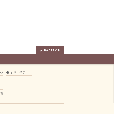
PAGETOP
ジ
ミサ・予定
規程