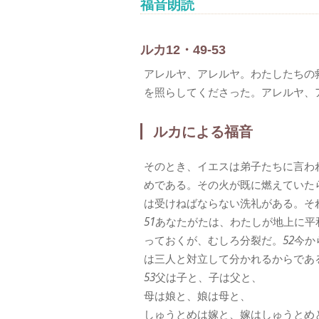
福音朗読
ルカ12・49-53
アレルヤ、アレルヤ。わたしたちの
を照らしてくださった。アレルヤ、
ルカによる福音
そのとき、イエスは弟子たちに言わ
めである。その火が既に燃えていた
は受けねばならない洗礼がある。そ
51
あなたがたは、わたしが地上に平
っておくが、むしろ分裂だ。
52
今か
は三人と対立して分かれるからであ
53
父は子と、子は父と、
母は娘と、娘は母と、
しゅうとめは嫁と、嫁はしゅうとめ