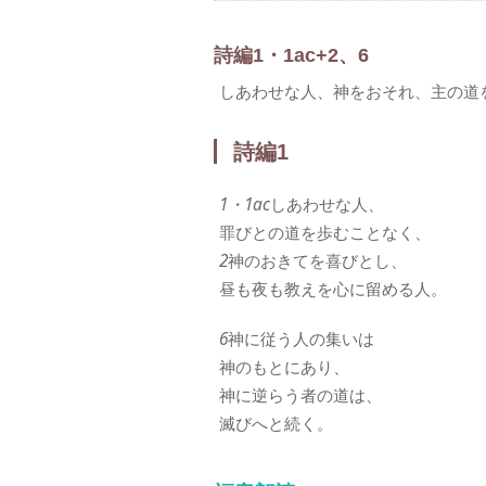
詩編1・1ac+2、6
しあわせな人、神をおそれ、主の道
詩編1
1・1ac
しあわせな人、
罪びとの道を歩むことなく、
2
神のおきてを喜びとし、
昼も夜も教えを心に留める人。
6
神に従う人の集いは
神のもとにあり、
神に逆らう者の道は、
滅びへと続く。