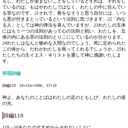
もし、わたしが望まないことをしているとすれば、それをし
ているのは、もはやわたしではなく、わたしの中に住んでい
る罪なのです。
21
それで、善をなそうと思う自分には、いつ
も悪が付きまとっているという法則に気づきます。
22
「内な
る人」としては神の律法を喜んでいますが、
23
わたしの五体
にはもう一つの法則があって心の法則と戦い、わたしを、五
体の内にある罪の法則のとりこにしているのが分かります。
24
わたしはなんと惨めな人間なのでしょう。死に定められた
この体から、だれがわたしを救ってくれるでしょうか。
25
わ
たしたちの主イエス・キリストを通して神に感謝いたしま
す。
答唱詩編
詩編119・10+11b+108b、17+18
神よ、あなたのことばはわたしの足のともしび、わたしの道
の光。
詩編119
119・10
あなたのすすめからそれないように、