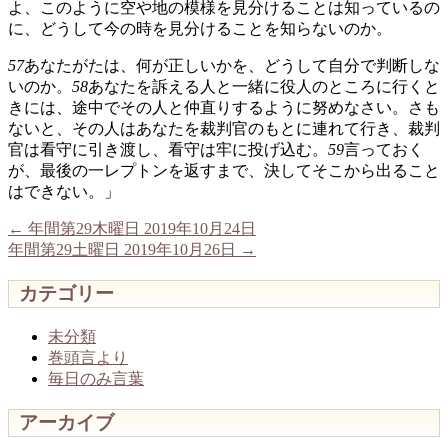
よ、このように空や地の模様を見分けることは知っているの
に、どうして今の時を見分けることを知らないのか。
57
あなたがたは、何が正しいかを、どうして自分で判断しな
いのか。
58
あなたを訴える人と一緒に役人のところに行くと
きには、途中でその人と仲直りするように努めなさい。さも
ないと、その人はあなたを裁判官のもとに連れて行き、裁判
官は看守に引き渡し、看守は牢に投げ込む。
59
言っておく
が、最後の一レプトンを返すまで、決してそこから出ること
はできない。」
←
年間第29木曜日 2019年10月24日
年間第29土曜日 2019年10月26日
→
カテゴリー
未分類
巻頭言より
毎日のみ言葉
アーカイブ