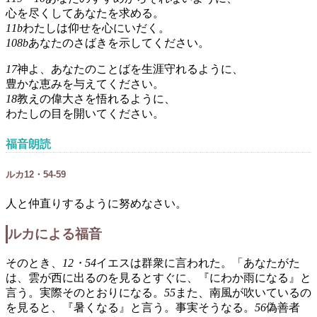
心を尽くしてあなたを求める。
11b
わたしは仰せを心にいだく。
108b
あなたのさばきを示してください。
17
神よ、あなたのことばを生涯守れるように、
豊かな恵みを与えてください。
18
教えの偉大さを悟れるように、
わたしの目を開いてください。
福音朗読
ルカ12・54-59
人と仲直りするように努めなさい。
ルカによる福音
そのとき、
12・54
イエスは群衆に言われた。「あなたがた
は、雲が西に出るのを見るとすぐに、『にわか雨になる』と
言う。実際そのとおりになる。
55
また、南風が吹いているの
を見ると、『暑くなる』と言う。事実そうなる。
56
偽善者