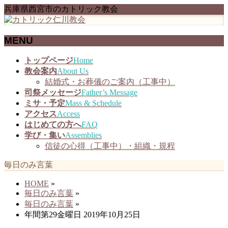
兵庫県西宮市のカトリック教会
MENU
メ
トップページ
Home
ニ
教会案内
About Us
ュ
結婚式・お葬儀のご案内（工事中）
ー
司祭メッセージ
Father’s Message
を
ミサ・予定
Mass & Schedule
飛
アクセス
Access
ば
はじめての方へ
FAQ
す
学び・集い
Assemblies
信徒の心得（工事中）・組織・規程
毎日のみ言葉
HOME
»
毎日のみ言葉
»
毎日のみ言葉
»
年間第29金曜日 2019年10月25日