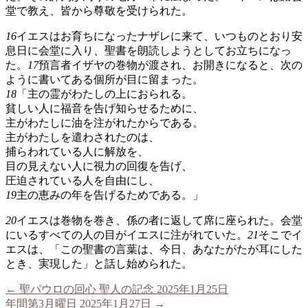
堂で教え、皆から尊敬を受けられた。
16
イエスはお育ちになったナザレに来て、いつものとおり安
息日に会堂に入り、聖書を朗読しようとしてお立ちになっ
た。
17
預言者イザヤの巻物が渡され、お開きになると、次の
ように書いてある個所が目に留まった。
18
「主の霊がわたしの上におられる。
貧しい人に福音を告げ知らせるために、
主がわたしに油を注がれたからである。
主がわたしを遣わされたのは、
捕らわれている人に解放を、
目の見えない人に視力の回復を告げ、
圧迫されている人を自由にし、
19
主の恵みの年を告げるためである。」
20
イエスは巻物を巻き、係の者に返して席に座られた。会堂
にいるすべての人の目がイエスに注がれていた。
21
そこでイ
エスは、「この聖書の言葉は、今日、あなたがたが耳にした
とき、実現した」と話し始められた。
←
聖パウロの回心 聖人の記念 2025年1月25日
年間第3月曜日 2025年1月27日
→