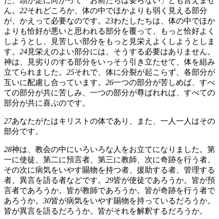
た、頭が足に向かって「お前たちは要らない」とも言えませ
ん。
22
それどころか、体の中でほかよりも弱く見える部分
が、かえって必要なのです。
23
わたしたちは、体の中でほか
よりも恰好が悪いと思われる部分を覆って、もっと恰好よく
しようとし、見苦しい部分をもっと見栄えよくしようとしま
す。
24
見栄えのよい部分には、そうする必要はありません。
神は、見劣りのする部分をいっそう引き立たせて、体を組み
立てられました。
25
それで、体に分裂が起こらず、各部分が
互いに配慮し合っています。
26
一つの部分が苦しめば、すべ
ての部分が共に苦しみ、一つの部分が尊ばれれば、すべての
部分が共に喜ぶのです。
27
あなたがたはキリストの体であり、また、一人一人はその
部分です。
28
神は、教会の中にいろいろな人をお立てになりました。第
一に使徒、第二に預言者、第三に教師、次に奇跡を行う者、
その次に病気をいやす賜物を持つ者、援助する者、管理する
者、異言を語る者などです。
29
皆が使徒であろうか。皆が預
言者であろうか。皆が教師であろうか。皆が奇跡を行う者で
あろうか。
30
皆が病気をいやす賜物を持っているだろうか。
皆が異言を語るだろうか。皆がそれを解釈するだろうか。