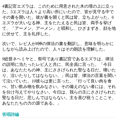
4
書記官エズラは、このために用意された木の壇の上に立っ
た。
5
エズラは人々より高い所にいたので、皆が見守る中で
その書を開いた。彼が書を開くと民は皆、立ち上がった。
6
エズラが大いなる神、主をたたえると民は皆、両手を挙げ
て、「アーメン、アーメン」と唱和し、ひざまずき、顔を地
に伏せて、主を礼拝した。
次いで、レビ人が
8
神の律法の書を翻訳し、意味を明らかに
しながら読み上げたので、人々はその朗読を理解した。
9
総督ネヘミヤと、祭司であり書記官であるエズラは、律法
の説明に当たったレビ人と共に、民全員に言った。「今日
は、あなたたちの神、主にささげられた聖なる日だ。嘆いた
り、泣いたりしてはならない。」民は皆、律法の言葉を聞い
て泣いていた。
10
彼らは更に言った。「行って良い肉を食
べ、甘い飲み物を飲みなさい。その備えのない者には、それ
を分け与えてやりなさい。今日は、我らの主にささげられた
聖なる日だ。悲しんではならない。主を喜び祝うことこそ、
あなたたちの力の源である。」
答唱詩編