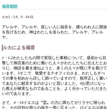
福音朗読
ルカ1・1-4、4・14-21
アレルヤ、アレルヤ。貧しい人に福音を、捕らわれ人に開放
を告げるため、神はわたしを送られた。アレルヤ、アレル
ヤ。
ルカによる福音
1・1‐2
わたしたちの間で実現した事柄について、最初から目
撃して御言葉のために働いた人々がわたしたちに伝えたとお
りに、物語を書き連ねようと、多くの人々が既に手を着けて
います。
3
そこで、敬愛するテオフィロさま、わたしもすべ
ての事を初めから詳しく調べていますので、順序正しく書い
てあなたに献呈するのがよいと思いました。
4
お受けになっ
た教えが確実なものであることを、よく分かっていただきた
いのであります。
さて、
4・14
イエスは〝霊〟の力に満ちてガリラヤに帰られ
た。その評判が周りの地方一帯に広まった。
15
イエスは諸会