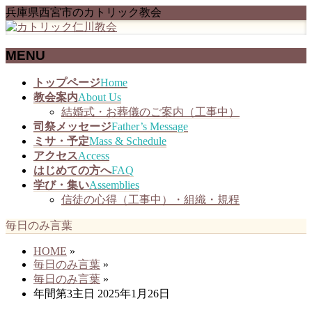
兵庫県西宮市のカトリック教会
MENU
メ
トップページ
Home
ニ
教会案内
About Us
ュ
結婚式・お葬儀のご案内（工事中）
ー
司祭メッセージ
Father’s Message
を
ミサ・予定
Mass & Schedule
飛
アクセス
Access
ば
はじめての方へ
FAQ
す
学び・集い
Assemblies
信徒の心得（工事中）・組織・規程
毎日のみ言葉
HOME
»
毎日のみ言葉
»
毎日のみ言葉
»
年間第3主日 2025年1月26日