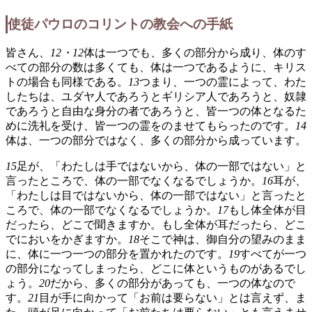
使徒パウロのコリントの教会への手紙
皆さん、
12・12
体は一つでも、多くの部分から成り、体のす
べての部分の数は多くても、体は一つであるように、キリス
トの場合も同様である。
13
つまり、一つの霊によって、わた
したちは、ユダヤ人であろうとギリシア人であろうと、奴隷
であろうと自由な身分の者であろうと、皆一つの体となるた
めに洗礼を受け、皆一つの霊をのませてもらったのです。
14
体は、一つの部分ではなく、多くの部分から成っています。
15
足が、「わたしは手ではないから、体の一部ではない」と
言ったところで、体の一部でなくなるでしょうか。
16
耳が、
「わたしは目ではないから、体の一部ではない」と言ったと
ころで、体の一部でなくなるでしょうか。
17
もし体全体が目
だったら、どこで聞きますか。もし全体が耳だったら、どこ
でにおいをかぎますか。
18
そこで神は、御自分の望みのまま
に、体に一つ一つの部分を置かれたのです。
19
すべてが一つ
の部分になってしまったら、どこに体というものがあるでし
ょう。
20
だから、多くの部分があっても、一つの体なので
す。
21
目が手に向かって「お前は要らない」とは言えず、ま