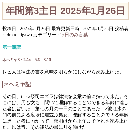
年間第3主日 2025年1月26日
投稿日 : 2025年1月26日
最終更新日時 : 2025年1月25日
投稿者
:
admin_nigawa
カテゴリー :
毎日のみ言葉
第一朗読
ネヘミヤ8・2-4a、5-6、8-10
レビ人は律法の書を意味を明らかにしながら読み上げた。
ネヘミヤ記
その日、
8・2
祭司エズラは律法を会衆の前に持って来た。そ
こには、男も女も、聞いて理解することのできる年齢に達し
た者は皆いた。第七の月の一日のことであった。
3
彼は水の
門の前にある広場に居並ぶ男女、理解することのできる年齢
に達した者に向かって、夜明けから正午までそれを読み上げ
た。民は皆、その律法の書に耳を傾けた。