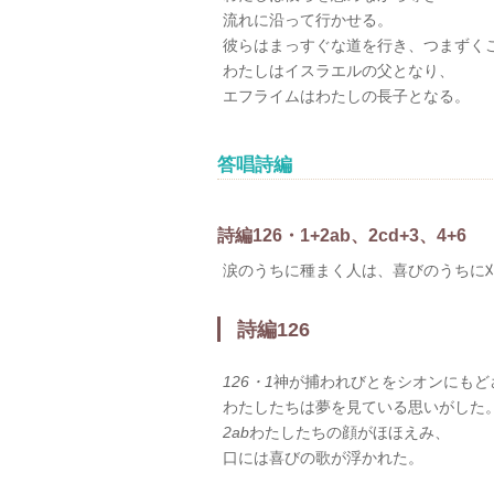
流れに沿って行かせる。
彼らはまっすぐな道を行き、つまずく
わたしはイスラエルの父となり、
エフライムはわたしの長子となる。
答唱詩編
詩編126・1+2ab、2cd+3、4+6
涙のうちに種まく人は、喜びのうちに
詩編126
126・1
神が捕われびとをシオンにもど
わたしたちは夢を見ている思いがした
2ab
わたしたちの顔がほほえみ、
口には喜びの歌が浮かれた。