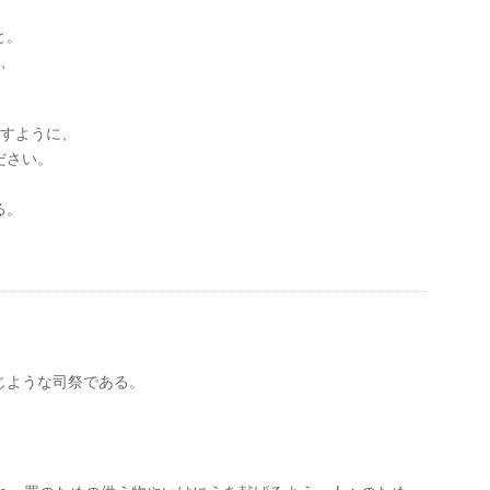
と。
、
すように、
ださい。
る。
じような司祭である。