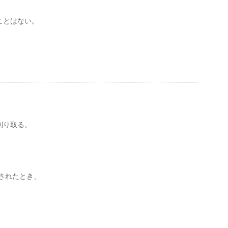
ことはない。
刈り取る。
されたとき、
。