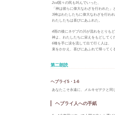
2cd
国々の民も叫んでいった、
「神は彼らに偉大なわざを行われた」
3
神はわたしたちに偉大なわざを行われ
わたしたちは喜びにあふれた。
4
雨の後にネゲブの川が流れをとりもど
神よ、わたしたちに栄えをもどしてく
6
種を手に涙を流して出て行く人は、
束をかかえ、喜びにあふれて帰ってく
第二朗読
ヘブライ5・1-6
あなたこそ永遠に、メルキゼデクと同
ヘブライ人への手紙