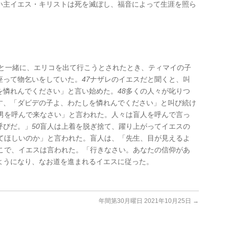
い主イエス・キリストは死を滅ぼし、福音によって生涯を照ら
。
と一緒に、エリコを出て行こうとされたとき、ティマイの子
座って物乞いをしていた。
47
ナザレのイエスだと聞くと、叫
を憐れんでください」と言い始めた。
48
多くの人々が叱りつ
す、「ダビデの子よ、わたしを憐れんでください」と叫び続け
男を呼んで来なさい」と言われた。人々は盲人を呼んで言っ
呼びだ。」
50
盲人は上着を脱ぎ捨て、躍り上がってイエスの
てほしいのか」と言われた。盲人は、「先生、目が見えるよ
こで、イエスは言われた。「行きなさい。あなたの信仰があ
ようになり、なお道を進まれるイエスに従った。
年間第30月曜日 2021年10月25日
→