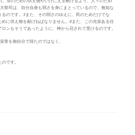
れ、罪のための供え物やいけにえを献げるよう、人々のため
大祭司は、自分自身も弱さを身にまとっているので、無知な
きるのです。
3
また、その弱さのゆえに、民のためだけでな
ために供え物を献げねばなりません。
4
また、この光栄ある任
アロンもそうであったように、神から召されて受けるのです。
栄誉を御自分で得たのではなく、
たのです。
」