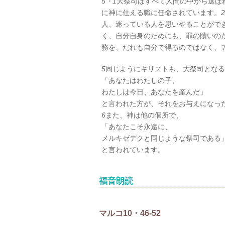
5・1
大祭司はすべて人間の中から選ば
に神に仕える職に任命されています。
2
人、迷っている人を思いやることがで
く、自分自身のためにも、罪の贖いの
務を、だれも自分で得るのではなく、
5
同じようにキリストも、大祭司となる
「あなたはわたしの子、
わたしは今日、あなたを産んだ」
と言われた方が、それをお与えになっ
6
また、神は他の個所で、
「あなたこそ永遠に、
メルキゼデクと同じような祭司である
と言われています。
福音朗読
マルコ10・46-52