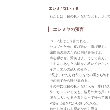
エレミヤ31・7-9
わたしは、目の見えないひとも、歩け
エレミヤの預言
31・7
主はこう言われる。
ヤコブのために喜び歌い、喜び祝え。
諸国民の頭のために叫びをあげよ。
声を響かせ、賛美せよ。そして言え。
「主よ、あなたの民をお救いください
イスラエルの残りの者を。」
8
見よ、わたしは彼らを北の国から連れ
地の果てから呼び集める。
その中には目の見えない人も、歩けな
身ごもっている女も、臨月の女も共に
彼らは大いなる会衆となって帰って来
9
彼らは泣きながら帰って来る。
わたしは彼らを慰めながら導き