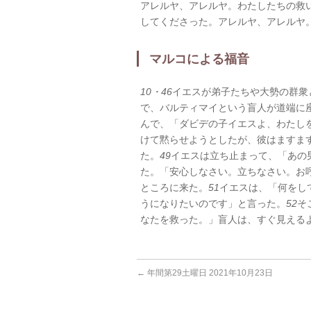
アレルヤ、アレルヤ。わたしたちの救
してくださった。アレルヤ、アレルヤ
マルコによる福音
10・46
イエスが弟子たちや大勢の群衆
で、バルティマイという盲人が道端に
んで、「ダビデの子イエスよ、わたし
けて黙らせようとしたが、彼はますま
た。
49
イエスは立ち止まって、「あの
た。「安心しなさい。立ちなさい。お
ところに来た。
51
イエスは、「何をし
うになりたいのです」と言った。
52
そ
なたを救った。」盲人は、すぐ見える
←
年間第29土曜日 2021年10月23日