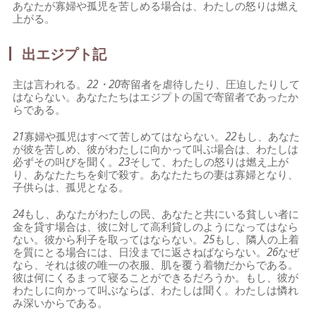
あなたが寡婦や孤児を苦しめる場合は、わたしの怒りは燃え
上がる。
出エジプト記
主は言われる。
22・20
寄留者を虐待したり、圧迫したりして
はならない。あなたたちはエジプトの国で寄留者であったか
らである。
21
寡婦や孤児はすべて苦しめてはならない。
22
もし、あなた
が彼を苦しめ、彼がわたしに向かって叫ぶ場合は、わたしは
必ずその叫びを聞く。
23
そして、わたしの怒りは燃え上が
り、あなたたちを剣で殺す。あなたたちの妻は寡婦となり、
子供らは、孤児となる。
24
もし、あなたがわたしの民、あなたと共にいる貧しい者に
金を貸す場合は、彼に対して高利貸しのようになってはなら
ない。彼から利子を取ってはならない。
25
もし、隣人の上着
を質にとる場合には、日没までに返さねばならない。
26
なぜ
なら、それは彼の唯一の衣服、肌を覆う着物だからである。
彼は何にくるまって寝ることができるだろうか。もし、彼が
わたしに向かって叫ぶならば、わたしは聞く。わたしは憐れ
み深いからである。