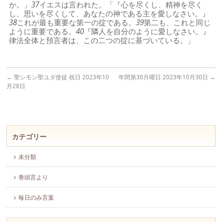
か。」
37
イエスは言われた。「『心を尽くし、精神を尽く
し、思いを尽くして、あなたの神である主を愛しなさい。』
38
これが最も重要な第一の掟である。
39
第二も、これと同じ
ように重要である。
40
『隣人を自分のように愛しなさい。』
律法全体と預言者は、この二つの掟に基づいている。」
←
聖シモン聖ユダ使徒 祝日 2023年10
年間第30月曜日 2023年10月30日
→
月28日
カテゴリー
未分類
巻頭言より
毎日のみ言葉