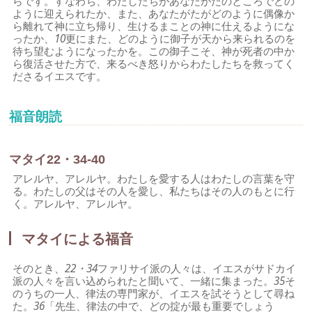
らです。すなわち、わたしたちがあなたがたのところでどの
ように迎えられたか、また、あなたがたがどのように偶像か
ら離れて神に立ち帰り、生けるまことの神に仕えるようにな
ったか、
10
更にまた、どのように御子が天から来られるのを
待ち望むようになったかを。この御子こそ、神が死者の中か
ら復活させた方で、来るべき怒りからわたしたちを救ってく
ださるイエスです。
福音朗読
マタイ22・34-40
アレルヤ、アレルヤ。わたしを愛する人はわたしの言葉を守
る。わたしの父はその人を愛し、私たちはその人のもとに行
く。アレルヤ、アレルヤ。
マタイによる福音
そのとき、
22・34
ファリサイ派の人々は、イエスがサドカイ
派の人々を言い込められたと聞いて、一緒に集まった。
35
そ
のうちの一人、律法の専門家が、イエスを試そうとして尋ね
た。
36
「先生、律法の中で、どの掟が最も重要でしょう