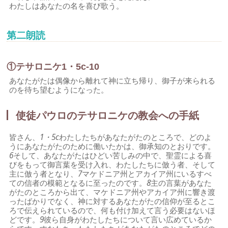
わたしはあなたの名を喜び歌う。
第二朗読
①テサロニケ1・5c-10
あなたがたは偶像から離れて神に立ち帰り、御子が来られる
のを待ち望むようになった。
使徒パウロのテサロニケの教会への手紙
皆さん、
1・5c
わたしたちがあなたがたのところで、どのよ
うにあなたがたのために働いたかは、御承知のとおりです。
6
そして、あなたがたはひどい苦しみの中で、聖霊による喜
びをもって御言葉を受け入れ、わたしたちに倣う者、そして
主に倣う者となり、
7
マケドニア州とアカイア州にいるすべ
ての信者の模範となるに至ったのです。
8
主の言葉があなた
がたのところから出て、マケドニア州やアカイア州に響き渡
ったばかりでなく、神に対するあなたがたの信仰が至るとこ
ろで伝えられているので、何も付け加えて言う必要はないほ
どです。
9
彼ら自身がわたしたちについて言い広めているか