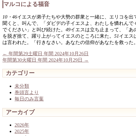
マルコによる福音
10・46
イエスが弟子たちや大勢の群衆と一緒に、エリコを出
聞くと、叫んで、「ダビデの子イエスよ、わたしを憐れんで
でください」と叫び続けた。
49
イエスは立ち止まって、「あ
を脱ぎ捨て、躍り上がってイエスのところに来た。
51
イエス
は言われた。「行きなさい。あなたの信仰があなたを救った
←
年間第29土曜日 年間 2024年10月26日
年間第30火曜日 年間 2024年10月29日
→
カテゴリー
未分類
巻頭言より
毎日のみ言葉
アーカイブ
2026年
2025年