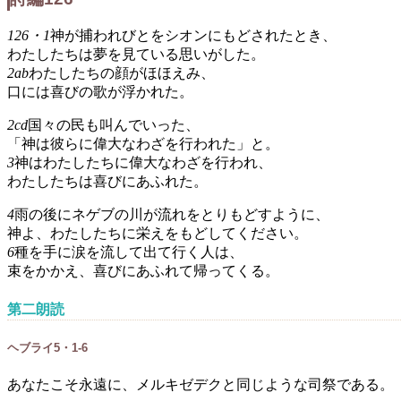
126・1
神が捕われびとをシオンにもどされたとき、
わたしたちは夢を見ている思いがした。
2ab
わたしたちの顔がほほえみ、
口には喜びの歌が浮かれた。
2cd
国々の民も叫んでいった、
「神は彼らに偉大なわざを行われた」と。
3
神はわたしたちに偉大なわざを行われ、
わたしたちは喜びにあふれた。
4
雨の後にネゲブの川が流れをとりもどすように、
神よ、わたしたちに栄えをもどしてください。
6
種を手に涙を流して出て行く人は、
束をかかえ、喜びにあふれて帰ってくる。
第二朗読
ヘブライ5・1-6
あなたこそ永遠に、メルキゼデクと同じような司祭である。