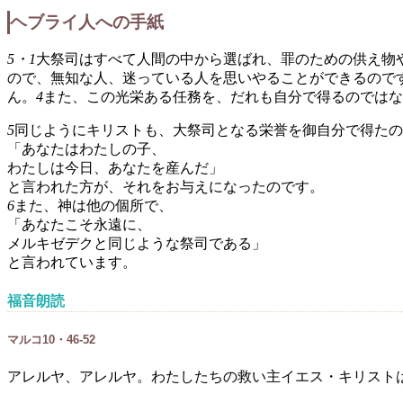
ヘブライ人への手紙
5・1
大祭司はすべて人間の中から選ばれ、罪のための供え物
ので、無知な人、迷っている人を思いやることができるので
ん。
4
また、この光栄ある任務を、だれも自分で得るのではな
5
同じようにキリストも、大祭司となる栄誉を御自分で得たの
「あなたはわたしの子、
わたしは今日、あなたを産んだ」
と言われた方が、それをお与えになったのです。
6
また、神は他の個所で、
「あなたこそ永遠に、
メルキゼデクと同じような祭司である」
と言われています。
福音朗読
マルコ10・46-52
アレルヤ、アレルヤ。わたしたちの救い主イエス・キリスト