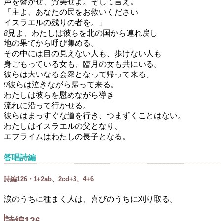
声を響かせ、賛美せよ。そして言え。
「主よ、あなたの民をお救いください
イスラエルの残りの者を。」
8
見よ、わたしは彼らを北の国から連れ戻し
地の果てから呼び集める。
その中には目の見えない人も、歩けない人も
身ごもっている女も、臨月の女も共にいる。
彼らは大いなる会衆となって帰って来る。
9
彼らは泣きながら帰って来る。
わたしは彼らを慰めながら導き
流れに沿って行かせる。
彼らはまっすぐな道を行き、つまずくことはない。
わたしはイスラエルの父となり、
エフライムはわたしの長子となる。
答唱詩編
詩編126・1+2ab、2cd+3、4+6
涙のうちに種まく人は、喜びのうちに刈り取る。
詩編126