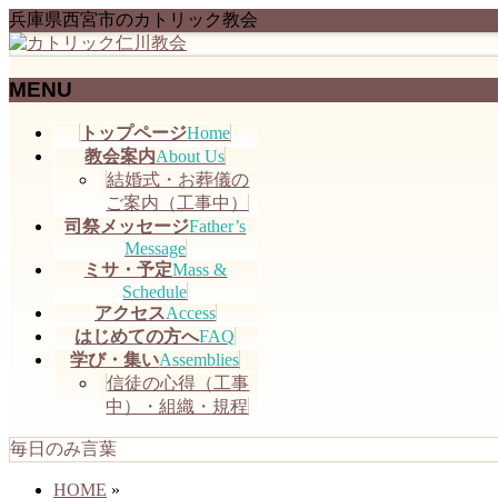
兵庫県西宮市のカトリック教会
MENU
メ
トップページ
Home
ニ
教会案内
About Us
ュ
結婚式・お葬儀の
ー
ご案内（工事中）
を
司祭メッセージ
Father’s
飛
Message
ミサ・予定
Mass &
ば
Schedule
す
アクセス
Access
はじめての方へ
FAQ
学び・集い
Assemblies
信徒の心得（工事
中）・組織・規程
毎日のみ言葉
HOME
»