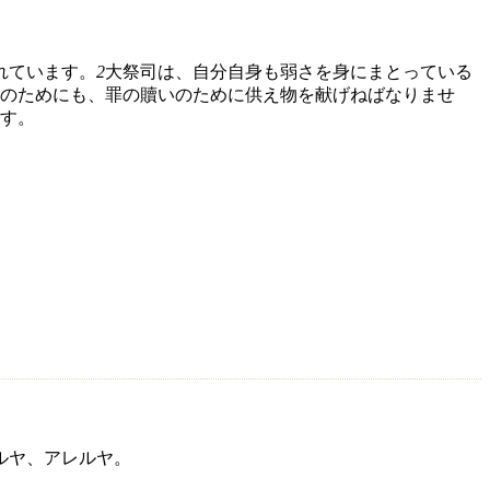
れています。
2
大祭司は、自分自身も弱さを身にまとっている
のためにも、罪の贖いのために供え物を献げねばなりませ
す。
ルヤ、アレルヤ。