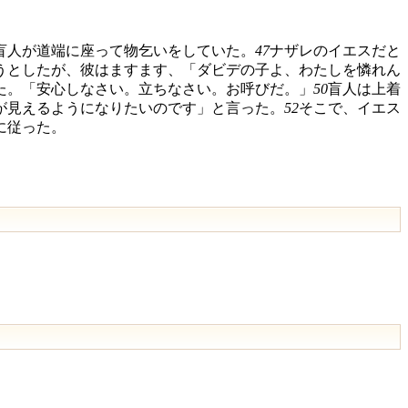
盲人が道端に座って物乞いをしていた。
47
ナザレのイエスだと
うとしたが、彼はますます、「ダビデの子よ、わたしを憐れん
た。「安心しなさい。立ちなさい。お呼びだ。」
50
盲人は上着
が見えるようになりたいのです」と言った。
52
そこで、イエス
に従った。