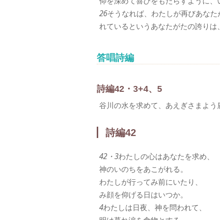
仰を深めて喜びをもたらすように、
26
そうなれば、わたしが再びあなた
れているというあなたがたの誇りは
答唱詩編
詩編42・3+4、5
谷川の水を求めて、あえぎさまよう
詩編42
42・3
わたしの心はあなたを求め、
神のいのちをあこがれる。
わたしが行ってみ前にいたり、
み顔を仰げる日はいつか。
4
わたしは日夜、神を問われて、