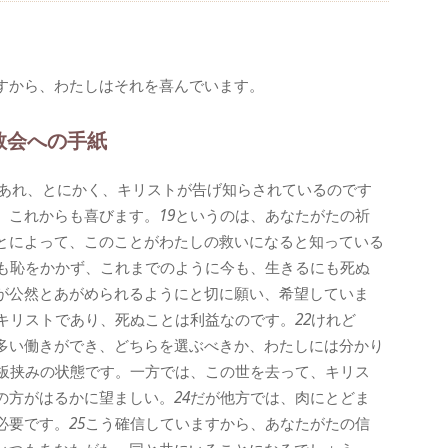
すから、わたしはそれを喜んでいます。
教会への手紙
あれ、とにかく、キリストが告げ知らされているのです
。これからも喜びます。
19
というのは、あなたがたの祈
とによって、このことがわたしの救いになると知っている
も恥をかかず、これまでのように今も、生きるにも死ぬ
が公然とあがめられるようにと切に願い、希望していま
キリストであり、死ぬことは利益なのです。
22
けれど
多い働きができ、どちらを選ぶべきか、わたしには分かり
板挟みの状態です。一方では、この世を去って、キリス
の方がはるかに望ましい。
24
だが他方では、肉にとどま
必要です。
25
こう確信していますから、あなたがたの信