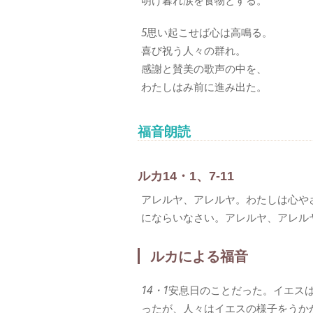
明け暮れ涙を食物とする。
5
思い起こせば心は高鳴る。
喜び祝う人々の群れ。
感謝と賛美の歌声の中を、
わたしはみ前に進み出た。
福音朗読
ルカ14・1、7-11
アレルヤ、アレルヤ。わたしは心や
にならいなさい。アレルヤ、アレル
ルカによる福音
14・1
安息日のことだった。イエス
ったが、人々はイエスの様子をうか