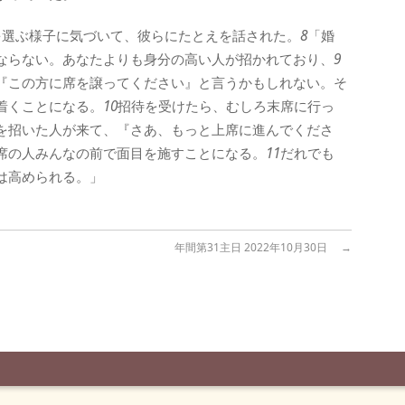
を選ぶ様子に気づいて、彼らにたとえを話された。
8
「婚
ならない。あなたよりも身分の高い人が招かれており、
9
『この方に席を譲ってください』と言うかもしれない。そ
着くことになる。
10
招待を受けたら、むしろ末席に行っ
を招いた人が来て、『さあ、もっと上席に進んでくださ
席の人みんなの前で面目を施すことになる。
11
だれでも
は高められる。」
年間第31主日 2022年10月30日
→