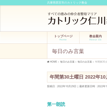
兵庫県西宮市のカトリック教会
トップページ
教会案内
Home
About Us
毎日のみ言葉
HOME
»
毎日のみ言葉
»
毎日のみ言葉
»
年間第30土
年間第30土曜日 2022年1
投稿日 : 2022年10月29日
最終更新日時 : 2022年
第一朗読