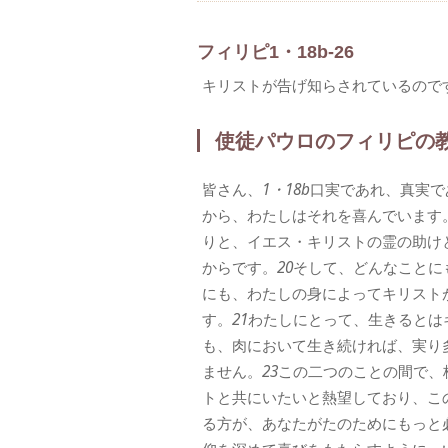
フィリピ1・18b-26
キリストが告げ知らされているので
使徒パウロのフィリピの
皆さん、
1・18b
口実であれ、真実で
から、わたしはそれを喜んでいます
りと、イエス・キリストの霊の助け
からです。
20
そして、どんなことに
にも、わたしの身によってキリスト
す。
21
わたしにとって、生きるとは
も、肉において生き続ければ、実り
ません。
23
この二つのことの間で、
トと共にいたいと熱望しており、こ
る方が、あなたがたのためにもっと