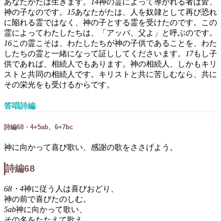
あなたがたは生きます。
14
神の霊によって導かれる者は皆、
神の子なのです。
15
あなたがたは、人を奴隷として再び恐れ
に陥れる霊ではなく、神の子とする霊を受けたのです。この
霊によってわたしたちは、「アッバ、父よ」と呼ぶのです。
16
この霊こそは、わたしたちが神の子供であることを、わた
したちの霊と一緒になって証ししてくださいます。
17
もし子
供であれば、相続人でもあります。神の相続人、しかもキリ
ストと共同の相続人です。キリストと共に苦しむなら、共に
その栄光をも受けるからです。
答唱詩編
詩編68・4+5ab、6+7bc
神に向かって喜び歌い、感謝の歌をささげよう。
詩編68
68・4
神に従う人は喜びおどり、
神の前で喜びたのしむ。
5ab
神に向かって歌い、
その名をたたえて歌え。