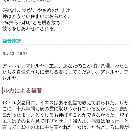
6
みなしごの父、やもめのたすけ、
神はとうとい住まいにおられる。
7bc
捕らわれびとを解き放ち、
彼らをしあわせにされる。
福音朗読
ルカ13・10-17
アレルヤ、アレルヤ。主よ、あなたのことばは真理。わたし
たちを真理のうちに聖なる者にしてください。アレルヤ、ア
レルヤ。
ルカによる福音
13・10
安息日に、イエスはある会堂で教えておられた。
11
そ
こに、十八年間も病の霊に取りつかれている女がいた。腰が
曲がったまま、どうしても伸ばすことができなかった。
12
イ
エスはその女を見て呼び寄せ、「婦人よ、病気は治った」と
言って、
13
その上に手を置かれた。女は、たちどころに腰が