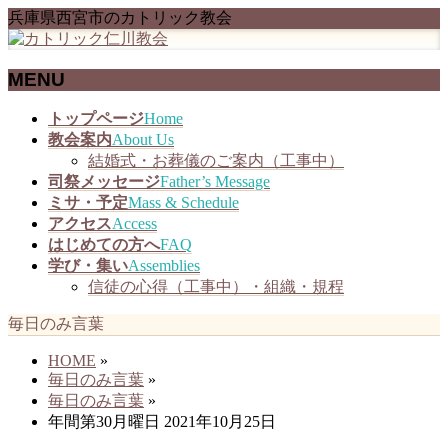
兵庫県西宮市のカトリック教会
MENU
メ
トップページ
Home
ニ
教会案内
About Us
ュ
結婚式・お葬儀のご案内（工事中）
ー
司祭メッセージ
Father’s Message
を
ミサ・予定
Mass & Schedule
飛
アクセス
Access
ば
はじめての方へ
FAQ
す
学び・集い
Assemblies
信徒の心得（工事中）・組織・規程
毎日のみ言葉
HOME
»
毎日のみ言葉
»
毎日のみ言葉
»
年間第30月曜日 2021年10月25日