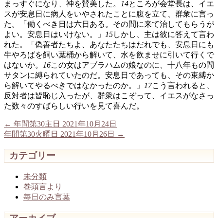
まっすぐになり、神を賛美した。
14
ところが会堂長は、イエ
スが安息日に病人をいやされたことに腹を立て、群衆に言っ
た。「働くべき日は六日ある。その間に来て治してもらうが
よい。安息日はいけない。」
15
しかし、主は彼に答えて言わ
れた。「偽善者たちよ、あなたたちはだれでも、安息日にも
牛やろばを飼い葉桶から解いて、水を飲ませに引いて行くで
はないか。
16
この女はアブラハムの娘なのに、十八年もの間
サタンに縛られていたのだ。安息日であっても、その束縛か
ら解いてやるべきではなかったのか。」
17
こう言われると、
反対者は皆恥じ入ったが、群衆はこぞって、イエスがなさっ
た数々のすばらしい行いを見て喜んだ。
←
年間第30主日 2021年10月24日
年間第30火曜日 2021年10月26日
→
カテゴリー
未分類
巻頭言より
毎日のみ言葉