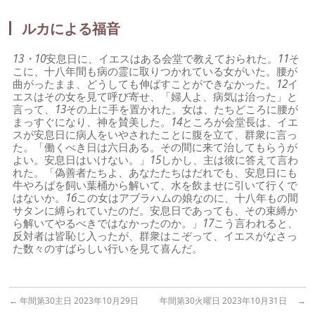
ルカによる福音
13・10
安息日に、イエスはある会堂で教えておられた。
11
そ
こに、十八年間も病の霊に取りつかれている女がいた。腰が
曲がったまま、どうしても伸ばすことができなかった。
12
イ
エスはその女を見て呼び寄せ、「婦人よ、病気は治った」と
言って、
13
その上に手を置かれた。女は、たちどころに腰が
まっすぐになり、神を賛美した。
14
ところが会堂長は、イエ
スが安息日に病人をいやされたことに腹を立て、群衆に言っ
た。「働くべき日は六日ある。その間に来て治してもらうが
よい。安息日はいけない。」
15
しかし、主は彼に答えて言わ
れた。「偽善者たちよ、あなたたちはだれでも、安息日にも
牛やろばを飼い葉桶から解いて、水を飲ませに引いて行くで
はないか。
16
この女はアブラハムの娘なのに、十八年もの間
サタンに縛られていたのだ。安息日であっても、その束縛か
ら解いてやるべきではなかったのか。」
17
こう言われると、
反対者は皆恥じ入ったが、群衆はこぞって、イエスがなさっ
た数々のすばらしい行いを見て喜んだ。
←
年間第30主日 2023年10月29日
年間第30火曜日 2023年10月31日
→