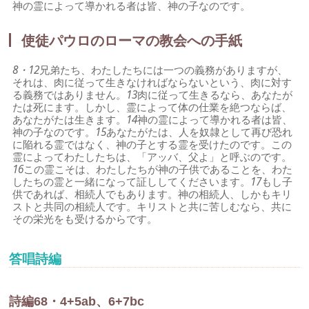
神の霊によって導かれる者は皆、神の子なのです。
使徒パウロのローマの教会への手紙
8・12
兄弟たち、わたしたちには一つの義務がありますが、
それは、肉に従って生きなければならないという、肉に対す
る義務ではありません。
13
肉に従って生きるなら、あなたが
たは死にます。しかし、霊によって体の仕業を絶つならば、
あなたがたは生きます。
14
神の霊によって導かれる者は皆、
神の子なのです。
15
あなたがたは、人を奴隷として再び恐れ
に陥れる霊ではなく、神の子とする霊を受けたのです。この
霊によってわたしたちは、「アッバ、父よ」と呼ぶのです。
16
この霊こそは、わたしたちが神の子供であることを、わた
したちの霊と一緒になって証ししてくださいます。
17
もし子
供であれば、相続人でもあります。神の相続人、しかもキリ
ストと共同の相続人です。キリストと共に苦しむなら、共に
その栄光をも受けるからです。
答唱詩編
詩編68・4+5ab、6+7bc