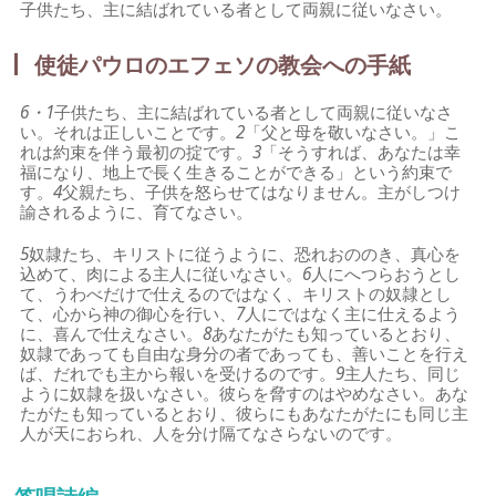
子供たち、主に結ばれている者として両親に従いなさい。
使徒パウロのエフェソの教会への手紙
6・1
子供たち、主に結ばれている者として両親に従いなさ
い。それは正しいことです。
2
「父と母を敬いなさい。」こ
れは約束を伴う最初の掟です。
3
「そうすれば、あなたは幸
福になり、地上で長く生きることができる」という約束で
す。
4
父親たち、子供を怒らせてはなりません。主がしつけ
諭されるように、育てなさい。
5
奴隷たち、キリストに従うように、恐れおののき、真心を
込めて、肉による主人に従いなさい。
6
人にへつらおうとし
て、うわべだけで仕えるのではなく、キリストの奴隷とし
て、心から神の御心を行い、
7
人にではなく主に仕えるよう
に、喜んで仕えなさい。
8
あなたがたも知っているとおり、
奴隷であっても自由な身分の者であっても、善いことを行え
ば、だれでも主から報いを受けるのです。
9
主人たち、同じ
ように奴隷を扱いなさい。彼らを脅すのはやめなさい。あな
たがたも知っているとおり、彼らにもあなたがたにも同じ主
人が天におられ、人を分け隔てなさらないのです。