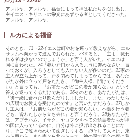
ルカ13・22-30
アレルヤ、アレルヤ。福音によって神は私たちを召し出し、
主イエス・キリストの栄光にあずかる者としてくださった。
アレルヤ、アレルヤ。
ルカによる福音
そのとき、
13・22
イエスは町や村を巡って教えながら、エル
サレムへ向かって進んでおられた。
23
すると、「主よ、救わ
れる者は少ないのでしょうか」と言う人がいた。イエスは一
同に言われた。
24
「狭い戸口から入るように努めなさい。言
っておくが、入ろうとしても入れない人が多いのだ。
25
家の
主人が立ち上がって、戸を閉めてしまってからでは、あなた
がたが外に立って戸をたたき、『御主人様、開けてくださ
い』と言っても、『お前たちがどこの者か知らない』という
答えが返ってくるだけである。
26
そのとき、あなたがたは、
『御一緒に食べたり飲んだりしましたし、また、わたしたち
の広場でお教えを受けたのです』と言いだすだろう。
27
しか
し主人は、『お前たちがどこの者か知らない。不義を行う者
ども、皆わたしから立ち去れ』と言うだろう。
28
あなたがた
は、アブラハム、イサク、ヤコブやすべての預言者たちが神
の国に入っているのに、自分は外に投げ出されることにな
り、そこで泣きわめいて歯ぎしりする。
29
そして人々は、東
から西から、また南から北から来て、神の国で宴会の席に着