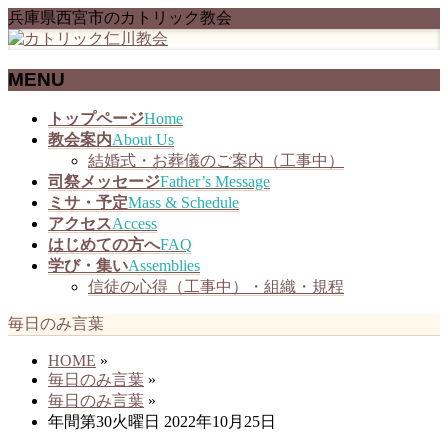
兵庫県西宮市のカトリック教会
MENU
メ
トップページ
Home
ニ
教会案内
About Us
ュ
結婚式・お葬儀のご案内（工事中）
ー
司祭メッセージ
Father’s Message
を
ミサ・予定
Mass & Schedule
飛
アクセス
Access
ば
はじめての方へ
FAQ
す
学び・集い
Assemblies
信徒の心得（工事中）・組織・規程
毎日のみ言葉
HOME
»
毎日のみ言葉
»
毎日のみ言葉
»
年間第30火曜日 2022年10月25日