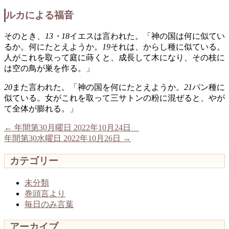
ルカによる福音
そのとき、
13・18
イエスは言われた。「神の国は何に似てい
るか。何にたとえようか。
19
それは、からし種に似ている。
人がこれを取って庭に蒔くと、成長して木になり、その枝に
は空の鳥が巣を作る。」
20
また言われた。「神の国を何にたとえようか。
21
パン種に
似ている。女がこれを取って三サトンの粉に混ぜると、やが
て全体が膨れる。」
←
年間第30月曜日 2022年10月24日
年間第30水曜日 2022年10月26日
→
カテゴリー
未分類
巻頭言より
毎日のみ言葉
アーカイブ