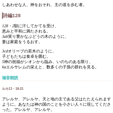
しあわせな人、神をおそれ、主の道を歩む者。
詩編128
128・2
額に汗してかてを受け、
恵みと平和に満たされる。
3ab
実り豊かなぶどうの木のように、
妻は家庭をうるおす。
3cd
オリーブの若木のように、
子どもたちは食卓を囲む。
5
神の祝福がシオンから臨み、いのちのある限り、
6a
エルサレムの栄えと、数多くの子孫の群れを見る。
福音朗読
ルカ13・18-21
アレルヤ、アレルヤ。天と地の主である父はたたえられます
ように。あなたは神の国のことを小さい人々に現してくださ
った。アレルヤ、アレルヤ。