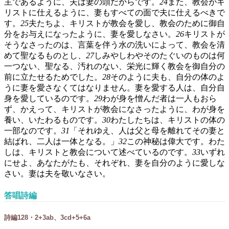
主であるように、夫は妻の頭だからです。
24
また、教会がキ
リストに仕えるように、妻もすべての面で夫に仕えるべきで
す。
25
夫たちよ、キリストが教会を愛し、教会のために御自
分をお与えになったように、妻を愛しなさい。
26
キリストが
そうなさったのは、言葉を伴う水の洗いによって、教会を清
めて聖なるものとし、
27
しみやしわやそのたぐいのものは何
一つない、聖なる、汚れのない、栄光に輝く教会を御自分の
前に立たせるためでした。
28
そのように夫も、自分の体のよ
うに妻を愛さなくてはなりません。妻を愛する人は、自分自
身を愛しているのです。
29
わが身を憎んだ者は一人もおら
ず、かえって、キリストが教会になさったように、わが身を
養い、いたわるものです。
30
わたしたちは、キリストの体の
一部なのです。
31
「それゆえ、人は父と母を離れてその妻と
結ばれ、二人は一体となる。」
32
この神秘は偉大です。わた
しは、キリストと教会について述べているのです。
33
いずれ
にせよ、あなたがたも、それぞれ、妻を自分のように愛しな
さい。妻は夫を敬いなさい。
答唱詩編
詩編128・2+3ab、3cd+5+6a