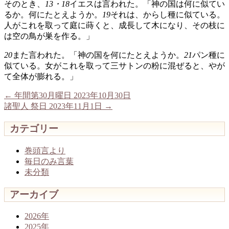
そのとき、
13・18
イエスは言われた。「神の国は何に似てい
るか。何にたとえようか。
19
それは、からし種に似ている。
人がこれを取って庭に蒔くと、成長して木になり、その枝に
は空の鳥が巣を作る。」
20
また言われた。「神の国を何にたとえようか。
21
パン種に
似ている。女がこれを取って三サトンの粉に混ぜると、やが
て全体が膨れる。」
←
年間第30月曜日 2023年10月30日
諸聖人 祭日 2023年11月1日
→
カテゴリー
巻頭言より
毎日のみ言葉
未分類
アーカイブ
2026年
2025年