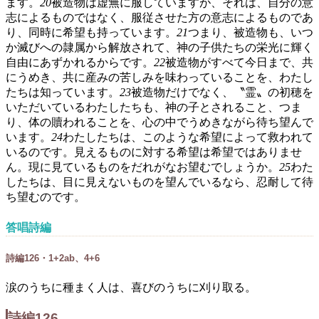
ます。
20
被造物は虚無に服していますが、それは、自分の意
志によるものではなく、服従させた方の意志によるものであ
り、同時に希望も持っています。
21
つまり、被造物も、いつ
か滅びへの隷属から解放されて、神の子供たちの栄光に輝く
自由にあずかれるからです。
22
被造物がすべて今日まで、共
にうめき、共に産みの苦しみを味わっていることを、わたし
たちは知っています。
23
被造物だけでなく、〝霊〟の初穂を
いただいているわたしたちも、神の子とされること、つま
り、体の贖われることを、心の中でうめきながら待ち望んで
います。
24
わたしたちは、このような希望によって救われて
いるのです。見えるものに対する希望は希望ではありませ
ん。現に見ているものをだれがなお望むでしょうか。
25
わた
したちは、目に見えないものを望んでいるなら、忍耐して待
ち望むのです。
答唱詩編
詩編126・1+2ab、4+6
涙のうちに種まく人は、喜びのうちに刈り取る。
詩編126