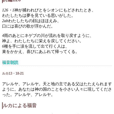
126・1
神が捕われびとをシオンにもどされたとき、
わたしたちは夢を見ている思いがした。
2ab
わたしたちの顔はほほえみ、
口には喜びの歌が浮かんだ。
4
雨のあとにネゲブの川が流れを取り戻すように、
神よ、わたしたちに栄えを戻してください。
6
種を手に涙を流して出て行く人は、
束をかかえ、喜びにあふれて帰ってくる。
福音朗読
ルカ13・18-21
アレルヤ、アレルヤ。天と地の主である父はたたえられます
ように。あなたは神の国のことを小さい人々に現してくださ
った。アレルヤ、アレルヤ。
ルカによる福音