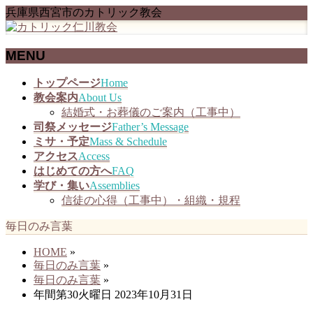
兵庫県西宮市のカトリック教会
MENU
メ
トップページ
Home
ニ
教会案内
About Us
ュ
結婚式・お葬儀のご案内（工事中）
ー
司祭メッセージ
Father’s Message
を
ミサ・予定
Mass & Schedule
飛
アクセス
Access
ば
はじめての方へ
FAQ
す
学び・集い
Assemblies
信徒の心得（工事中）・組織・規程
毎日のみ言葉
HOME
»
毎日のみ言葉
»
毎日のみ言葉
»
年間第30火曜日 2023年10月31日