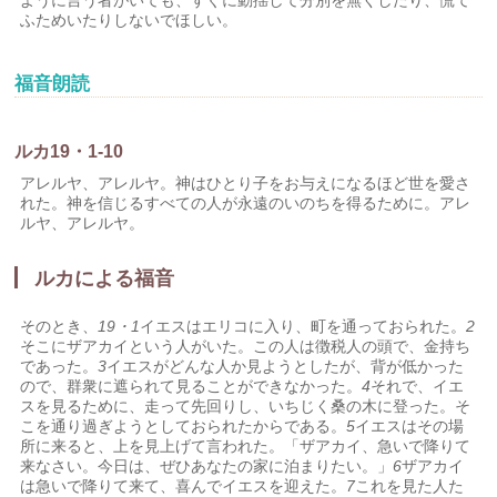
ように言う者がいても、すぐに動揺して分別を無くしたり、慌て
ふためいたりしないでほしい。
福音朗読
ルカ19・1-10
アレルヤ、アレルヤ。神はひとり子をお与えになるほど世を愛さ
れた。神を信じるすべての人が永遠のいのちを得るために。アレ
ルヤ、アレルヤ。
ルカによる福音
そのとき、
19・1
イエスはエリコに入り、町を通っておられた。
2
そこにザアカイという人がいた。この人は徴税人の頭で、金持ち
であった。
3
イエスがどんな人か見ようとしたが、背が低かった
ので、群衆に遮られて見ることができなかった。
4
それで、イエ
スを見るために、走って先回りし、いちじく桑の木に登った。そ
こを通り過ぎようとしておられたからである。
5
イエスはその場
所に来ると、上を見上げて言われた。「ザアカイ、急いで降りて
来なさい。今日は、ぜひあなたの家に泊まりたい。」
6
ザアカイ
は急いで降りて来て、喜んでイエスを迎えた。
7
これを見た人た