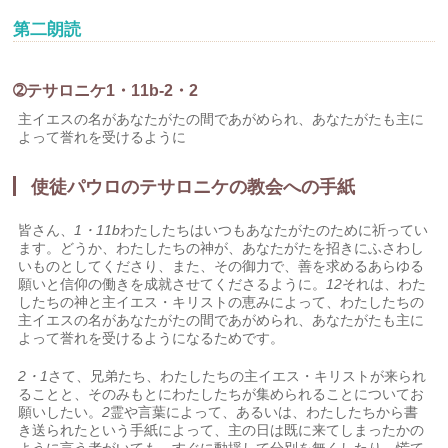
第二朗読
➁テサロニケ1・11b-2・2
主イエスの名があなたがたの間であがめられ、あなたがたも主に
よって誉れを受けるように
使徒パウロのテサロニケの教会への手紙
皆さん、
1・11b
わたしたちはいつもあなたがたのために祈ってい
ます。どうか、わたしたちの神が、あなたがたを招きにふさわし
いものとしてくださり、また、その御力で、善を求めるあらゆる
願いと信仰の働きを成就させてくださるように。
12
それは、わた
したちの神と主イエス・キリストの恵みによって、わたしたちの
主イエスの名があなたがたの間であがめられ、あなたがたも主に
よって誉れを受けるようになるためです。
2・1
さて、兄弟たち、わたしたちの主イエス・キリストが来られ
ることと、そのみもとにわたしたちが集められることについてお
願いしたい。
2
霊や言葉によって、あるいは、わたしたちから書
き送られたという手紙によって、主の日は既に来てしまったかの