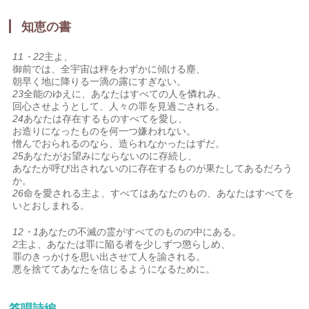
知恵の書
11・22
主よ、
御前では、全宇宙は秤をわずかに傾ける塵、
朝早く地に降りる一滴の露にすぎない。
23
全能のゆえに、あなたはすべての人を憐れみ、
回心させようとして、人々の罪を見過ごされる。
24
あなたは存在するものすべてを愛し、
お造りになったものを何一つ嫌われない。
憎んでおられるのなら、造られなかったはずだ。
25
あなたがお望みにならないのに存続し、
あなたが呼び出されないのに存在するものが果たしてあるだろう
か。
26
命を愛される主よ、すべてはあなたのもの、あなたはすべてを
いとおしまれる。
12・1
あなたの不滅の霊がすべてのものの中にある。
2
主よ、あなたは罪に陥る者を少しずつ懲らしめ、
罪のきっかけを思い出させて人を諭される。
悪を捨ててあなたを信じるようになるために。
答唱詩編