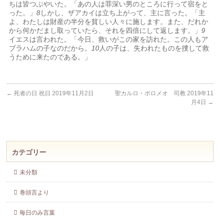
ちは皆つぶやいた。「あの人は罪深い男のところに行って宿をと
った。」
8
しかし、ザアカイは立ち上がって、主に言った。「主
よ、わたしは財産の半分を貧しい人々に施します。また、だれか
から何かだまし取っていたら、それを四倍にして返します。」
9
イエスは言われた。「今日、救いがこの家を訪れた。この人もア
ブラハムの子なのだから。
10
人の子は、失われたものを捜して救
うために来たのである。」
←
死者の日 祝日 2019年11月2日
聖カルロ・ボロメオ 司教 2019年11
月4日
→
カテゴリー
未分類
巻頭言より
毎日のみ言葉