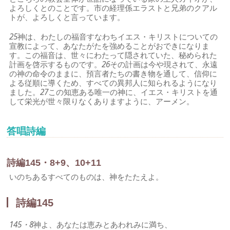
よろしくとのことです。市の経理係エラストと兄弟のクアル
トが、よろしくと言っています。
25
神は、わたしの福音すなわちイエス・キリストについての
宣教によって、あなたがたを強めることがおできになりま
す。この福音は、世々にわたって隠されていた、秘められた
計画を啓示するものです。
26
その計画は今や現されて、永遠
の神の命令のままに、預言者たちの書き物を通して、信仰に
よる従順に導くため、すべての異邦人に知られるようになり
ました。
27
この知恵ある唯一の神に、イエス・キリストを通
して栄光が世々限りなくありますように、アーメン。
答唱詩編
詩編145・8+9、10+11
いのちあるすべてのものは、神をたたえよ。
詩編145
145・8
神よ、あなたは恵みとあわれみに満ち、