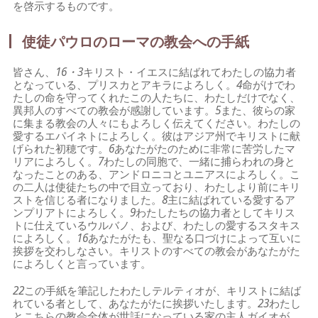
を啓示するものです。
使徒パウロのローマの教会への手紙
皆さん、
16・3
キリスト・イエスに結ばれてわたしの協力者
となっている、プリスカとアキラによろしく。
4
命がけでわ
たしの命を守ってくれたこの人たちに、わたしだけでなく、
異邦人のすべての教会が感謝しています。
5
また、彼らの家
に集まる教会の人々にもよろしく伝えてください。わたしの
愛するエパイネトによろしく。彼はアジア州でキリストに献
げられた初穂です。
6
あなたがたのために非常に苦労したマ
リアによろしく。
7
わたしの同胞で、一緒に捕らわれの身と
なったことのある、アンドロニコとユニアスによろしく。こ
の二人は使徒たちの中で目立っており、わたしより前にキリ
ストを信じる者になりました。
8
主に結ばれている愛するア
ンプリアトによろしく。
9
わたしたちの協力者としてキリス
トに仕えているウルバノ、および、わたしの愛するスタキス
によろしく。
16
あなたがたも、聖なる口づけによって互いに
挨拶を交わしなさい。キリストのすべての教会があなたがた
によろしくと言っています。
22
この手紙を筆記したわたしテルティオが、キリストに結ば
れている者として、あなたがたに挨拶いたします。
23
わたし
とこちらの教会全体が世話になっている家の主人ガイオが、