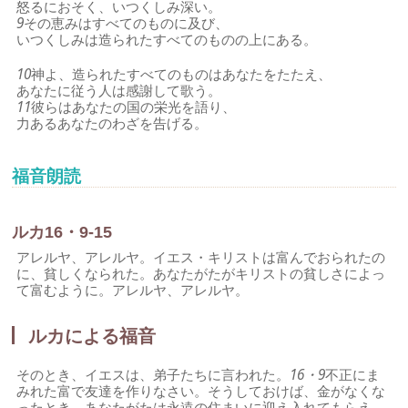
怒るにおそく、いつくしみ深い。
9
その恵みはすべてのものに及び、
いつくしみは造られたすべてのものの上にある。
10
神よ、造られたすべてのものはあなたをたたえ、
あなたに従う人は感謝して歌う。
11
彼らはあなたの国の栄光を語り、
力あるあなたのわざを告げる。
福音朗読
ルカ16・9-15
アレルヤ、アレルヤ。イエス・キリストは富んでおられたの
に、貧しくなられた。あなたがたがキリストの貧しさによっ
て富むように。アレルヤ、アレルヤ。
ルカによる福音
そのとき、イエスは、弟子たちに言われた。
16・9
不正にま
みれた富で友達を作りなさい。そうしておけば、金がなくな
ったとき、あなたがたは永遠の住まいに迎え入れてもらえ