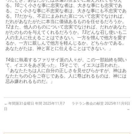
る。
10
ごく小さな事に忠実な者は、大きな事にも忠実であ
る。ごく小さな事に不忠実な者は、大きな事にも不忠実であ
る。
11
だから、不正にまみれた富について忠実でなければ、
だれがあなたがたに本当に価値あるものを任せるだろうか。
12
また、他人のものについて忠実でなければ、だれがあなた
がたのものを与えてくれるだろうか。
13
どんな召し使いも二
人の主人に仕えることはできない。一方を憎んで他方を愛す
るか、一方に親しんで他方を軽んじるか、どちらかである。
あなたがたは、神と富とに仕えることはできない。」
14
金に執着するファリサイ派の人々が、この一部始終を聞い
て、イエスをあざ笑った。
15
そこで、イエスは言われた。
「あなたたちは人に自分の正しさを見せびらかすが、神はあ
なたたちの心をご存じである。人に尊ばれるものは、神には
忌み嫌われるものだ。」
←
年間第31金曜日 年間 2025年11月7
ラテラン教会の献堂 2025年11月9日
日
→