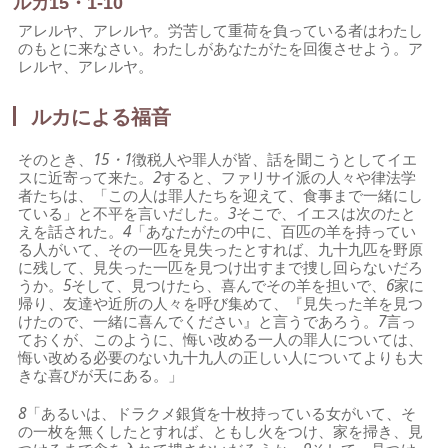
ルカ15・1-10
アレルヤ、アレルヤ。労苦して重荷を負っている者はわたし
のもとに来なさい。わたしがあなたがたを回復させよう。ア
レルヤ、アレルヤ。
ルカによる福音
そのとき、
15・1
徴税人や罪人が皆、話を聞こうとしてイエ
スに近寄って来た。
2
すると、ファリサイ派の人々や律法学
者たちは、「この人は罪人たちを迎えて、食事まで一緒にし
ている」と不平を言いだした。
3
そこで、イエスは次のたと
えを話された。
4
「あなたがたの中に、百匹の羊を持ってい
る人がいて、その一匹を見失ったとすれば、九十九匹を野原
に残して、見失った一匹を見つけ出すまで捜し回らないだろ
うか。
5
そして、見つけたら、喜んでその羊を担いで、
6
家に
帰り、友達や近所の人々を呼び集めて、『見失った羊を見つ
けたので、一緒に喜んでください』と言うであろう。
7
言っ
ておくが、このように、悔い改める一人の罪人については、
悔い改める必要のない九十九人の正しい人についてよりも大
きな喜びが天にある。」
8
「あるいは、ドラクメ銀貨を十枚持っている女がいて、そ
の一枚を無くしたとすれば、ともし火をつけ、家を掃き、見