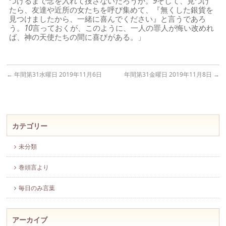
つけるまで念を入れて捜さないだろうか。
9
そして、見つけ
たら、友達や近所の女たちを呼び集めて、『無くした銀貨を
見つけましたから、一緒に喜んでください』と言うであろ
う。
10
言っておくが、このように、一人の罪人が悔い改めれ
ば、神の天使たちの間に喜びがある。」
←
年間第31水曜日 2019年11月6日
年間第31金曜日 2019年11月8日
→
カテゴリー
未分類
巻頭言より
毎日のみ言葉
アーカイブ