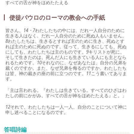
すべての舌が神をほめたたえる
使徒パウロのローマの教会への手紙
皆さん、
14・7
わたしたちの中には、だれ一人自分のために
生きる人はなく、だれ一人自分のために死ぬ人もいません。
8
わたしたちは、生きるとすれば主のために生き、死ぬとす
れば主のために死ぬのです。従って、生きるにしても、死ぬ
にしても、わたしたちは主のものです。
9
キリストが死に、
そして生きたのは、死んだ人にも生きている人にも主となら
れるためです。
10
それなのに、なぜあなたは、自分の兄弟を
裁くのですか。また、なぜ兄弟を侮るのですか。わたしたち
は皆、神の裁きの座の前に立つのです。
11
こう書いてありま
す。
「主は言われる。『わたしは生きている。すべてのひざはわ
たしの前にかがみ、すべての舌が神をほめたたえる』と。」
12
それで、わたしたちは一人一人、自分のことについて神に
申し述べることになるのです。
答唱詩編