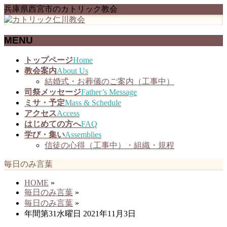
兵庫県西宮市のカトリック教会
MENU
メ
トップページ
Home
ニ
教会案内
About Us
ュ
結婚式・お葬儀のご案内（工事中）
ー
司祭メッセージ
Father’s Message
を
ミサ・予定
Mass & Schedule
飛
アクセス
Access
ば
はじめての方へ
FAQ
す
学び・集い
Assemblies
信徒の心得（工事中）・組織・規程
毎日のみ言葉
HOME
»
毎日のみ言葉
»
毎日のみ言葉
»
年間第31水曜日 2021年11月3日