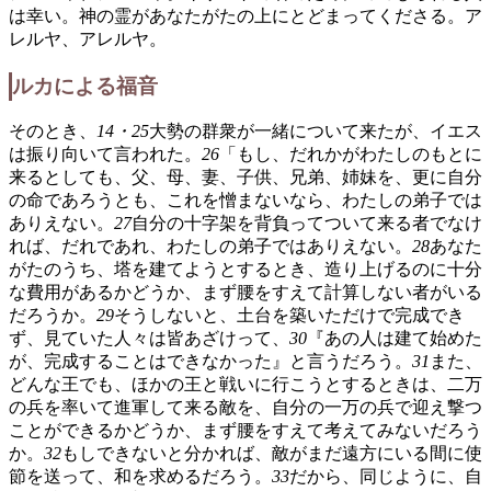
は幸い。神の霊があなたがたの上にとどまってくださる。ア
レルヤ、アレルヤ。
ルカによる福音
そのとき、
14・25
大勢の群衆が一緒について来たが、イエス
は振り向いて言われた。
26
「もし、だれかがわたしのもとに
来るとしても、父、母、妻、子供、兄弟、姉妹を、更に自分
の命であろうとも、これを憎まないなら、わたしの弟子では
ありえない。
27
自分の十字架を背負ってついて来る者でなけ
れば、だれであれ、わたしの弟子ではありえない。
28
あなた
がたのうち、塔を建てようとするとき、造り上げるのに十分
な費用があるかどうか、まず腰をすえて計算しない者がいる
だろうか。
29
そうしないと、土台を築いただけで完成でき
ず、見ていた人々は皆あざけって、
30
『あの人は建て始めた
が、完成することはできなかった』と言うだろう。
31
また、
どんな王でも、ほかの王と戦いに行こうとするときは、二万
の兵を率いて進軍して来る敵を、自分の一万の兵で迎え撃つ
ことができるかどうか、まず腰をすえて考えてみないだろう
か。
32
もしできないと分かれば、敵がまだ遠方にいる間に使
節を送って、和を求めるだろう。
33
だから、同じように、自