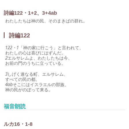
詩編122・1+2、3+4ab
わたしたちは神の民、そのまきばの群れ。
詩編122
122・1
「神の家に行こう」と言われて、
わたしの心は喜びにはずんだ。
2
エルサレムよ、わたしたちは今、
お前の門のうちに立っている。
3
しげく連なる町、エルサレム、
すべての民の都。
4ab
そこにはイスラエルの部族、
神の民がのぼって来る。
福音朗読
ルカ16・1-8