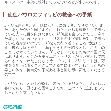
キリストの十字架に敵対して歩んでいる者が多いのです。
使徒パウロのフィリピの教会への手紙
3・17
兄弟たち、皆一緒にわたしに倣う者となりなさい。ま
た、あなたがたと同じように、わたしたちを模範として歩ん
でいる人々に目を向けなさい。
18
何度も言ってきたし、今ま
た涙ながらに言いますが、キリストの十字架に敵対して歩ん
でいる者が多いのです。
19
彼らの行き着くところは滅びで
す。彼らは腹を神とし、恥ずべきものを誇りとし、この世の
ことしか考えていません。
20
しかし、わたしたちの本国は天
にあります。そこから主イエス・キリストが救い主として来
られるのを、わたしたちは待っています。
21
キリストは、万
物を支配下に置くことさえできる力によって、わたしたちの
卑しい体を、御自分の栄光ある体と同じ形に変えてくださる
のです。
4・1
だから、わたしが愛し、慕っている兄弟たち、わたしの
喜びであり、冠である愛する人たち、このように主によって
しっかりと立ちなさい。
答唱詩編