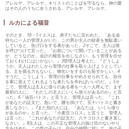
アレルヤ、アレルヤ。キリストのことばを守るなら、神の愛
はその人のうちに全うされる。アレルヤ、アレルヤ。
ルカによる福音
そのとき、
16・1
イエスは、弟子たちに言われた。「ある金
持ちに一人の管理人がいた。この男が主人の財産を無駄遣い
していると、告げ口をする者があった。
2
そこで、主人は彼
を呼びつけて言った。『お前について聞いていることがある
が、どうなのか。会計の報告を出しなさい。もう管理を任せ
ておくわけにはいかない。』
3
管理人は考えた。『どうしよ
うか。主人はわたしから管理の仕事を取り上げようとしてい
る。土を掘る力もないし、物乞いをするのも恥ずかしい。
4
そうだ。こうしよう。管理の仕事をやめさせられても、自分
を家に迎えてくれるような者たちを作ればいいのだ。』
5
そ
こで、管理人は主人に借りのある者を一人一人呼んで、まず
最初の人に、『わたしの主人にいくら借りがあるのか』と言
った。
6
『油百バトス』と言うと、管理人は言った。『これ
があなたの証文だ。急いで、腰を掛けて、五十バトスと書き
直しなさい。』
7
また別の人には、『あなたは、いくら借り
があるのか』と言った。『小麦百コロス』と言うと、管理人
は言った。『これがあなたの証文だ。八十コロスと書き直し
なさい。』
8
主人は、この不正な管理人の抜け目のないやり
方をほめた。この世の子らは、自分の仲間に対して、光の子