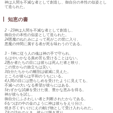
神は人間を不滅な者として創造し、御自分の本性の似姿とし
て造られた。
知恵の書
2・23
神は人間を不滅な者として創造し、
御自分の本性の似姿として造られた。
24
悪魔のねたみによって死がこの世に入り、
悪魔の仲間に属する者が死を味わうのである。
3・1
神に従う人の魂は神の手で守られ、
もはやいかなる責め苦も受けることはない。
2
愚か者たちの目には彼らは死んだ者と映り、
この世からの旅立ちは災い、
3
自分たちからの離別は破滅に見えた。
ところが彼らは平和のうちにいる。
4
人間の目には懲らしめを受けたように見えても、
不滅への大いなる希望が彼らにはある。
5
わずかな試練を受けた後、豊かな恵みを得る。
神が彼らを試し、
御自分にふさわしい者と判断されたからである。
6
るつぼの中の金のように神は彼らをえり分け、
焼き尽くすいけにえの献げ物として受け入れられた。
7
主の訪れのとき、彼らは輝き渡り、