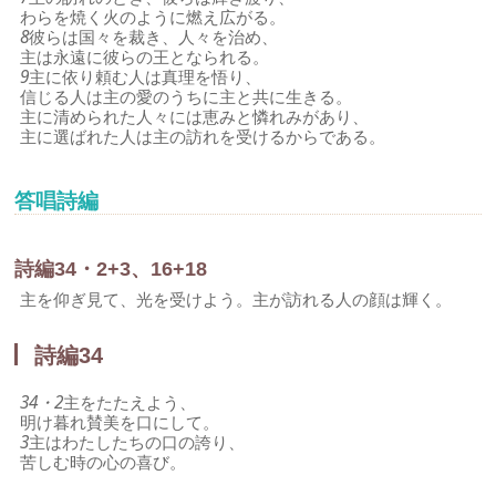
わらを焼く火のように燃え広がる。
8
彼らは国々を裁き、人々を治め、
主は永遠に彼らの王となられる。
9
主に依り頼む人は真理を悟り、
信じる人は主の愛のうちに主と共に生きる。
主に清められた人々には恵みと憐れみがあり、
主に選ばれた人は主の訪れを受けるからである。
答唱詩編
詩編34・2+3、16+18
主を仰ぎ見て、光を受けよう。主が訪れる人の顔は輝く。
詩編34
34・2
主をたたえよう、
明け暮れ賛美を口にして。
3
主はわたしたちの口の誇り、
苦しむ時の心の喜び。