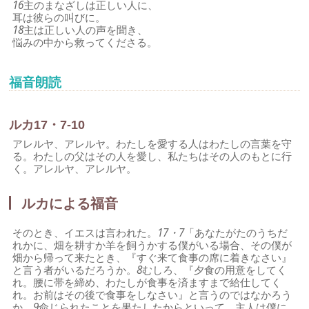
16
主のまなざしは正しい人に、
耳は彼らの叫びに。
18
主は正しい人の声を聞き、
悩みの中から救ってくださる。
福音朗読
ルカ17・7-10
アレルヤ、アレルヤ。わたしを愛する人はわたしの言葉を守
る。わたしの父はその人を愛し、私たちはその人のもとに行
く。アレルヤ、アレルヤ。
ルカによる福音
そのとき、イエスは言われた。
17・7
「あなたがたのうちだ
れかに、畑を耕すか羊を飼うかする僕がいる場合、その僕が
畑から帰って来たとき、『すぐ来て食事の席に着きなさい』
と言う者がいるだろうか。
8
むしろ、『夕食の用意をしてく
れ。腰に帯を締め、わたしが食事を済ますまで給仕してく
れ。お前はその後で食事をしなさい』と言うのではなかろう
か。
9
命じられたことを果たしたからといって、主人は僕に