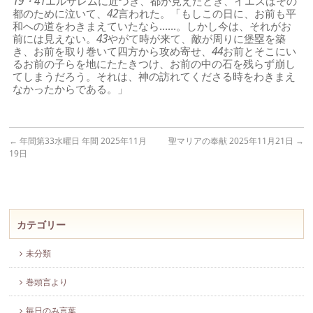
19・41
エルサレムに近づき、都が見えたとき、イエスはその
都のために泣いて、
42
言われた。「もしこの日に、お前も平
和への道をわきまえていたなら……。しかし今は、それがお
前には見えない。
43
やがて時が来て、敵が周りに堡塁を築
き、お前を取り巻いて四方から攻め寄せ、
44
お前とそこにい
るお前の子らを地にたたきつけ、お前の中の石を残らず崩し
てしまうだろう。それは、神の訪れてくださる時をわきまえ
なかったからである。」
←
年間第33水曜日 年間 2025年11月
聖マリアの奉献 2025年11月21日
→
19日
カテゴリー
未分類
巻頭言より
毎日のみ言葉