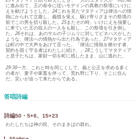
に進み出て、王の命令に従いモデインの異教の祭壇にいけに
えを献げようとした。
24
これを見たマタティアは律法への情
熱にかられて立腹し、義憤を覚え、駆け寄りざまその祭壇の
前でこの男を切り殺した。
25
またその時、いけにえを強要し
に来ていた王の役人の一人をも殺し、この祭壇を引き倒し
た。
26
それは、あのサルの子ジムリに対してピネハスがした
ような、律法への情熱から出た行為であった。
27
マタティア
は町の中で大声をあげて言った。「律法に情熱を燃やす者、
契約を固く守る者はわたしに続け。」
28
こうしてマタティア
と息子たちは、家財一切を町に残したまま、山に逃れた。
29-30
一方、これと時を同じくして、義と公正を求める多く
の者が、妻子や家畜を伴って、荒れ野に下り、そこに住ん
だ。災いが迫って来たからである。
答唱詩編
詩編50・5+6、15+23
わたしたちは神の民、そのまきばの群れ。