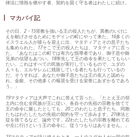
律法に情熱を燃やす者、契約を固く守る者はわたしに続け。
マカバイ記
その日、
2・15
背教を強いる王の役人たちが、異教のいけに
えを献げさせるためにモデインの町にやって来た。
16
多くの
イスラエル人が彼らを迎えに出、マタティアとその息子たち
も集められた。
17
そこで王の役人たちは、マタティアに言っ
た。「あなたはこの町では有力な指導者であり、御子息や御
兄弟の信望もあつい。
18
率先して王の命令を果たしてもらい
たい。これはすべての民族が実行しているもので、ユダの
人々も、エルサレムに残留している者たちも行っているの
だ。そうすれば、あなたや御子息たちは王の友人と認めら
れ、金銀、その他多くの報奨を受ける栄誉にあずかるであろ
う。」
19
マタティアは大声でこれに答えて言った。「たとえ王の領
土内に住む全民族が王に従い、各自その先祖の宗教を捨てて
王の命令に服したとしても、
20
このわたしと息子たち、同胞
たちはわたしたちの先祖の契約を守って歩みます。
21
律法と
掟を捨てるなど、論外です。
22
わたしたちの宗教を離れて右
や左に行けという王の命令に、従うつもりはありません。」
23
マタティアが語り終えたとき、一人のユダヤ人が一同の前