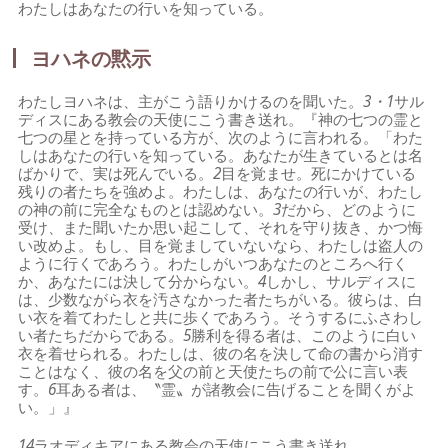
わたしはあなたの行いを知っている。
ヨハネの黙示
わたしヨハネは、主がこう語りかけるのを聞いた。
3・1
サル
ディスにある教会の天使にこう書き送れ。『神の七つの霊と
七つの星とを持っている方が、次のように言われる。「わた
しはあなたの行いを知っている。あなたが生きているとは名
ばかりで、実は死んでいる。
2
目を覚ませ。死にかけている
残りの者たちを強めよ。わたしは、あなたの行いが、わたし
の神の前に完全なものとは認めない。
3
だから、どのように
受け、また聞いたか思い起こして、それを守り抜き、かつ悔
い改めよ。もし、目を覚ましていないなら、わたしは盗人の
ように行くであろう。わたしがいつあなたのところへ行く
か、あなたには決して分からない。
4
しかし、サルディスに
は、少数ながら衣を汚さなかった者たちがいる。彼らは、白
い衣を着てわたしと共に歩くであろう。そうするにふさわし
い者たちだからである。
5
勝利を得る者は、このように白い
衣を着せられる。わたしは、彼の名を決して命の書から消す
ことはなく、彼の名を父の前と天使たちの前で公に言い表
す。
6
耳ある者は、〝霊〟が諸教会に告げることを聞くがよ
い。」』
14
ラオディキアにある教会の天使にこう書き送れ。