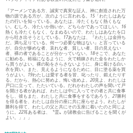
『アーメンである方、誠実で真実な証人、神に創造された万
物の源である方が、次のように言われる。
15
「わたしはあな
たの行いを知っている。あなたは、冷たくもなく熱くもな
い。むしろ、冷たいか熱いか、どちらかであってほしい。
16
熱くも冷たくもなく、なまぬるいので、わたしはあなたを口
から吐き出そうとしている。
17
あなたは、『わたしは金持ち
だ。満ち足りている。何一つ必要な物はない』と言っている
が、自分が惨めな者、哀れな者、貧しい者、目の見えない
者、裸の者であることが分かっていない。
18
そこで、あなた
に勧める。裕福になるように、火で精錬された金をわたしか
ら買うがよい。裸の恥をさらさないように、身に着ける白い
衣を買い、また、見えるようになるために、目に塗る薬を買
うがよい。
19
わたしは愛する者を皆、叱ったり、鍛えたりす
る。だから、熱心に努めよ。悔い改めよ。
20
見よ、わたしは
戸口に立って、たたいている。だれかわたしの声を聞いて戸
を開ける者があれば、わたしは中に入ってその者と共に食事
をし、彼もまた、わたしと共に食事をするであろう。
21
勝利
を得る者を、わたしは自分の座に共に座らせよう。わたしが
勝利を得て、わたしの父と共にその玉座に着いたのと同じよ
うに。
22
耳ある者は、〝霊〟が諸教会に告げることを聞くが
よい。」』」