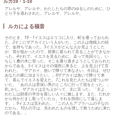
ルカ19・1-10
アレルヤ、アレルヤ。わたしたちの罪のゆるしのために、ひ
とり子を遣わされた。アレルヤ、アレルヤ。
ルカによる福音
そのとき、
19・1
イエスはエリコに入り、町を通っておられ
た。
2
そこにザアカイという人がいた。この人は徴税人の頭
で、金持ちであった。
3
イエスがどんな人か見ようとした
が、背が低かったので、群衆に遮られて見ることができなか
った。
4
それで、イエスを見るために、走って先回りし、い
ちじく桑の木に登った。そこを通り過ぎようとしておられた
からである。
5
イエスはその場所に来ると、上を見上げて言
われた。「ザアカイ、急いで降りて来なさい。今日は、ぜひ
あなたの家に泊まりたい。」
6
ザアカイは急いで降りて来
て、喜んでイエスを迎えた。
7
これを見た人たちは皆つぶや
いた。「あの人は罪深い男のところに行って宿をとった。」
8
しかし、ザアカイは立ち上がって、主に言った。「主よ、
わたしは財産の半分を貧しい人々に施します。また、だれか
から何かだまし取っていたら、それを四倍にして返しま
す。」
9
イエスは言われた。「この人もアブラハムの子なの
だから。
10
人の子は、失われたものを捜して救うために来た
のである。」