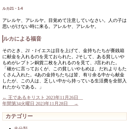
ルカ21・1-4
アレルヤ、アレルヤ。目覚めて注意していなさい。人の子は
思いがけない時に来る。アレルヤ、アレルヤ。
ルカによる福音
そのとき、
21・1
イエスは目を上げて、金持ちたちが賽銭箱
に献金を入れるのを見ておられた。
2
そして、ある貧しいや
もめがレプトン銅貨二枚を入れるのを見て、
3
言われた。
「確かに言っておくが、この貧しいやもめは、だれよりもた
くさん入れた。
4
あの金持ちたちは皆、有り余る中から献金
したが、この人は、乏しい中から持っている生活費を全部入
れたからである。」
←
王であるキリスト 2023年11月26日
年間第34火曜日 2023年11月28日
→
カテゴリー
未分類