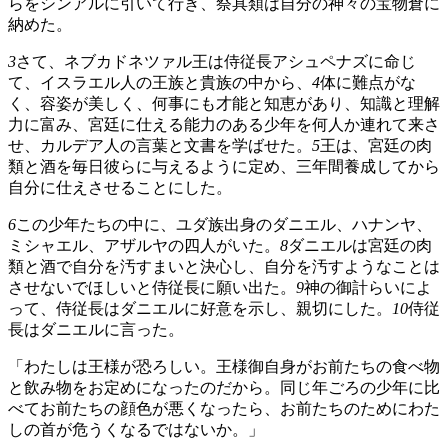
らをシンアルに引いて行き、祭具類は自分の神々の宝物倉に
納めた。
3
さて、ネブカドネツァル王は侍従長アシュペナズに命じ
て、イスラエル人の王族と貴族の中から、
4
体に難点がな
く、容姿が美しく、何事にも才能と知恵があり、知識と理解
力に富み、宮廷に仕える能力のある少年を何人か連れて来さ
せ、カルデア人の言葉と文書を学ばせた。
5
王は、宮廷の肉
類と酒を毎日彼らに与えるように定め、三年間養成してから
自分に仕えさせることにした。
6
この少年たちの中に、ユダ族出身のダニエル、ハナンヤ、
ミシャエル、アザルヤの四人がいた。
8
ダニエルは宮廷の肉
類と酒で自分を汚すまいと決心し、自分を汚すようなことは
させないでほしいと侍従長に願い出た。
9
神の御計らいによ
って、侍従長はダニエルに好意を示し、親切にした。
10
侍従
長はダニエルに言った。
「わたしは王様が恐ろしい。王様御自身がお前たちの食べ物
と飲み物をお定めになったのだから。同じ年ごろの少年に比
べてお前たちの顔色が悪くなったら、お前たちのためにわた
しの首が危うくなるではないか。」