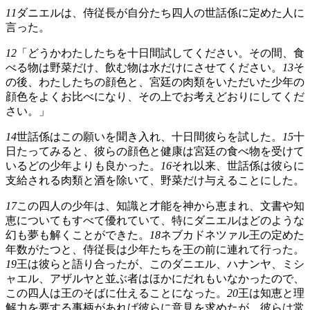
11
ダニエルは、侍従長が自分たち四人の世話係に定めた人に
言った。
12
「どうかわたしたちを十日間試してください。その間、食
べる物は野菜だけ、飲む物は水だけにさせてください。
13
そ
の後、わたしたちの顔色と、宮廷の肉類をいただいた少年の
顔色をよくお比べになり、その上でお考えどおりにしてくだ
さい。」
14
世話係はこの願いを聞き入れ、十日間彼らを試した。
15
十
日たってみると、彼らの顔色と健康は宮廷の食べ物を受けて
いるどの少年よりも良かった。
16
それ以来、世話係は彼らに
支給される肉類と酒を除いて、野菜だけ与えることにした。
17
この四人の少年は、知識と才能を神から恵まれ、文書や知
恵についてもすべて優れていて、特にダニエルはどのような
幻も夢も解くことができた。
18
ネブカドネツァル王の定めた
年数がたつと、侍従長は少年たちを王の前に連れて行った。
19
王は彼らと語り合ったが、このダニエル、ハナンヤ、ミシ
ャエル、アザルヤと並ぶ者はほかにだれもいなかったので、
この四人は王のそばに仕えることになった。
20
王は知恵と理
解力を要する事柄があれば彼らに意見を求めたが、彼らは常