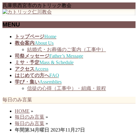
兵庫県西宮市のカトリック教会
MENU
メ
トップページ
Home
ニ
教会案内
About Us
ュ
結婚式・お葬儀のご案内（工事中）
ー
司祭メッセージ
Father’s Message
を
ミサ・予定
Mass & Schedule
飛
アクセス
Access
ば
はじめての方へ
FAQ
す
学び・集い
Assemblies
信徒の心得（工事中）・組織・規程
毎日のみ言葉
HOME
»
毎日のみ言葉
»
毎日のみ言葉
»
年間第34月曜日 2023年11月27日