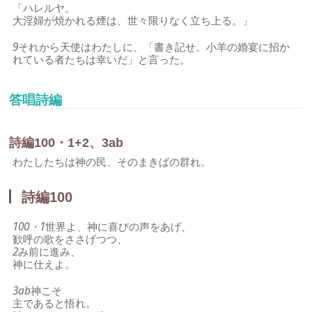
「ハレルヤ。
大淫婦が焼かれる煙は、世々限りなく立ち上る。」
9
それから天使はわたしに、「書き記せ。小羊の婚宴に招か
れている者たちは幸いだ」と言った。
答唱詩編
詩編100・1+2、3ab
わたしたちは神の民、そのまきばの群れ。
詩編100
100・1
世界よ、神に喜びの声をあげ、
歓呼の歌をささげつつ、
2
み前に進み、
神に仕えよ。
3ab
神こそ
主であると悟れ。