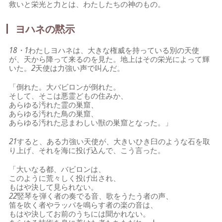
救いと栄光と力とは、わたしたちの神のもの。
ヨハネの黙示
18・1
わたしヨハネは、大きな権威を持っている別の天使
が、天から降って来るのを見た。地上はその栄光によって輝
いた。
2
天使は力強い声で叫んだ。
「倒れた。大バビロンが倒れた。
そして、そこは悪霊どもの住みか、
あらゆる汚れた霊の巣窟、
あらゆる汚れた鳥の巣窟、
あらゆる汚れた忌まわしい獣の巣窟となった。」
21
すると、ある力強い天使が、大きいひき臼のような石を取
り上げ、それを海に投げ込んで、こう言った。
「大いなる都、バビロンは、
このように荒々しく投げ出され、
もはや決して見られない。
22
竪琴を弾く者の奏でる音、歌をうたう者の声、
笛を吹く者やラッパを鳴らす者の楽の音は、
もはや決してお前のうちには聞かれない。