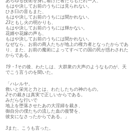
あらゆる技術を身に着けた者たちもだれ一人、
もはや決してお前のうちには見られない。
ひき臼の音もまた、
もはや決してお前のうちには聞かれない。
23
ともし火の明かりも、
もはや決してお前のうちには輝かない。
花婿や花嫁の声も、
もはや決してお前のうちには聞かれない。
なぜなら、お前の商人たちが地上の権力者となったからであ
り、また、お前の魔術によってすべての国の民が惑わされた
からである。
19・1
その後、わたしは、大群衆の大声のようなものが、天
でこう言うのを聞いた。
「ハレルヤ。
救いと栄光と力とは、わたしたちの神のもの。
2
その裁きは真実で正しいからである。
みだらな行いで
地上を堕落させたあの大淫婦を裁き、
御自分の僕たちの流した血の復讐を、
彼女になさったからである。」
3
また、こうも言った。