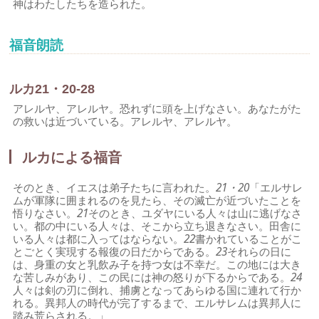
神はわたしたちを造られた。
福音朗読
ルカ21・20-28
アレルヤ、アレルヤ。恐れずに頭を上げなさい。あなたがた
の救いは近づいている。アレルヤ、アレルヤ。
ルカによる福音
そのとき、イエスは弟子たちに言われた。
21・20
「エルサレ
ムが軍隊に囲まれるのを見たら、その滅亡が近づいたことを
悟りなさい。
21
そのとき、ユダヤにいる人々は山に逃げなさ
い。都の中にいる人々は、そこから立ち退きなさい。田舎に
いる人々は都に入ってはならない。
22
書かれていることがこ
とごとく実現する報復の日だからである。
23
それらの日に
は、身重の女と乳飲み子を持つ女は不幸だ。この地には大き
な苦しみがあり、この民には神の怒りが下るからである。
24
人々は剣の刃に倒れ、捕虜となってあらゆる国に連れて行か
れる。異邦人の時代が完了するまで、エルサレムは異邦人に
踏み荒らされる。」