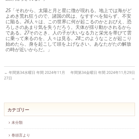
25
「それから、太陽と月と星に徴が現れる。地上では海がど
よめき荒れ狂うので、諸国の民は、なすすべを知らず、不安
に陥る。
26
人々は、この世界に何が起こるのかとおびえ、恐
ろしさのあまり気を失うだろう。天体が揺り動かされるから
である。
27
そのとき、人の子が大いなる力と栄光を帯びて雲
に乗って来るのを、人々は見る。
28
このようなことが起こり
始めたら、身を起こして頭を上げなさい。あなたがたの解放
の時が近いからだ。」
←
年間第34水曜日 年間 2024年11月
年間第34金曜日 年間 2024年11月29日
27日
→
カテゴリー
未分類
巻頭言より