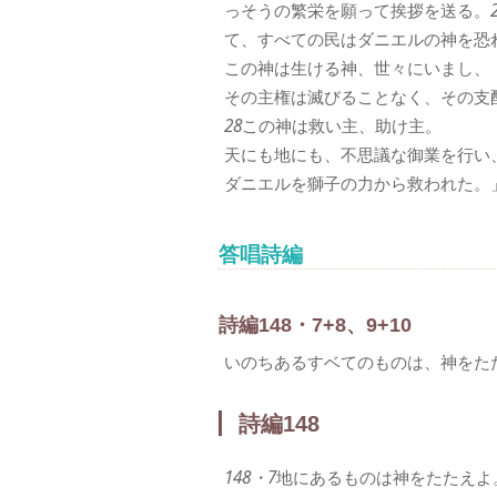
っそうの繁栄を願って挨拶を送る。
て、すべての民はダニエルの神を恐
この神は生ける神、世々にいまし、
その主権は滅びることなく、その支
28
この神は救い主、助け主。
天にも地にも、不思議な御業を行い
ダニエルを獅子の力から救われた。
答唱詩編
詩編148・7+8、9+10
いのちあるすベてのものは、神をた
詩編148
148・7
地にあるものは神をたたえよ