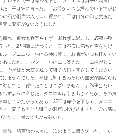
。」
17
それで王は命令を下し、ダニエルは獅子の洞窟に
れた。王は彼に言った。「お前がいつも拝んでいる神がお
つの石が洞窟の入り口に置かれ、王は自分の印と貴族た
処置に変更がないようにした。
を断ち、側女も近寄らせず、眠れずに過ごし、
20
夜が明
行った。
21
洞窟に近づくと、王は不安に満ちた声をあげ
エル、ダニエル、生ける神の僕よ、お前がいつも拝んでい
があったか。」
22
ダニエルは王に答えた。「王様がとこ
に。
23
神様が天使を送って獅子の口を閉ざしてください
受けませんでした。神様に対するわたしの無実が認められ
に対しても、背いたことはございません。」
24
王はたい
き出すように命じた。ダニエルは引き出されたが、その身
信頼していたからである。
25
王は命令を下して、ダニエ
させ、妻子もろとも獅子の洞窟に投げ込ませた。穴の底に
びかかり、骨までもかみ砕いた。
、諸族、諸言語の人々に、次のように書き送った。「い