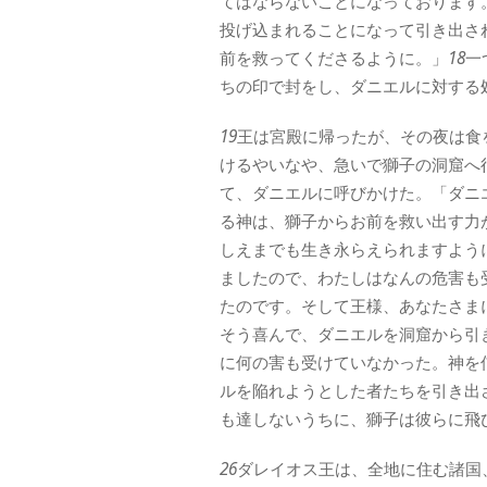
てはならないことになっております
投げ込まれることになって引き出さ
前を救ってくださるように。」
18
一
ちの印で封をし、ダニエルに対する
19
王は宮殿に帰ったが、その夜は食
けるやいなや、急いで獅子の洞窟へ
て、ダニエルに呼びかけた。「ダニ
る神は、獅子からお前を救い出す力
しえまでも生き永らえられますよう
ましたので、わたしはなんの危害も
たのです。そして王様、あなたさま
そう喜んで、ダニエルを洞窟から引
に何の害も受けていなかった。神を
ルを陥れようとした者たちを引き出
も達しないうちに、獅子は彼らに飛
26
ダレイオス王は、全地に住む諸国