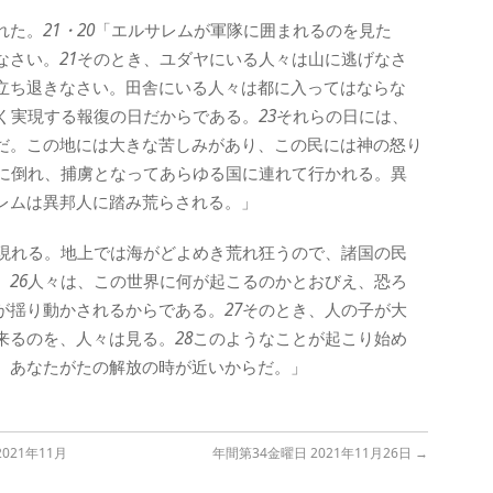
れた。
21・20
「エルサレムが軍隊に囲まれるのを見た
なさい。
21
そのとき、ユダヤにいる人々は山に逃げなさ
立ち退きなさい。田舎にいる人々は都に入ってはならな
く実現する報復の日だからである。
23
それらの日には、
だ。この地には大きな苦しみがあり、この民には神の怒り
に倒れ、捕虜となってあらゆる国に連れて行かれる。異
レムは異邦人に踏み荒らされる。」
現れる。地上では海がどよめき荒れ狂うので、諸国の民
。
26
人々は、この世界に何が起こるのかとおびえ、恐ろ
が揺り動かされるからである。
27
そのとき、人の子が大
来るのを、人々は見る。
28
このようなことが起こり始め
。あなたがたの解放の時が近いからだ。」
21年11月
年間第34金曜日 2021年11月26日
→