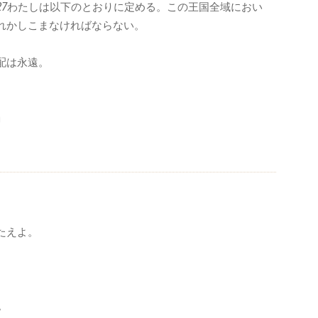
27
わたしは以下のとおりに定める。この王国全域におい
れかしこまなければならない。
配は永遠。
、
」
たえよ。
。