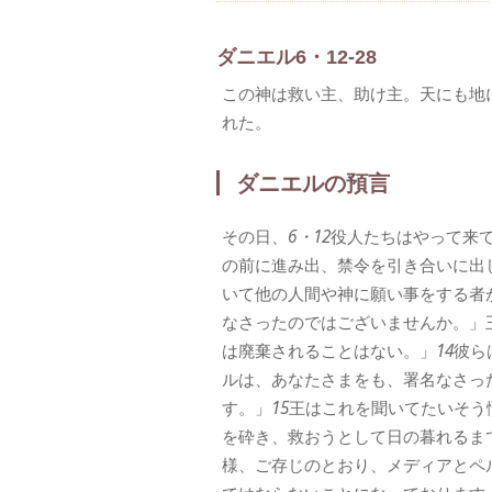
ダニエル6・12-28
この神は救い主、助け主。天にも地
れた。
ダニエルの預言
その日、
6・12
役人たちはやって来
の前に進み出、禁令を引き合いに出
いて他の人間や神に願い事をする者
なさったのではございませんか。」
は廃棄されることはない。」
14
彼ら
ルは、あなたさまをも、署名なさっ
す。」
15
王はこれを聞いてたいそう
を砕き、救おうとして日の暮れるま
様、ご存じのとおり、メディアとペ