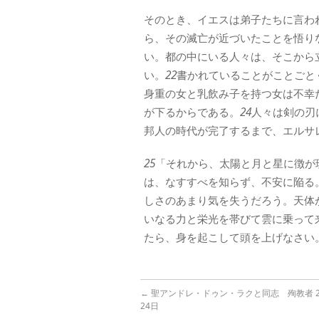
そのとき、イエスは弟子たちに言わ
ら、その滅亡が近づいたことを悟り
い。都の中にいる人々は、そこから
い。
22
書かれていることがことごと
身重の女と乳飲み子を持つ女は不幸
が下るからである。
24
人々は剣の刃
邦人の時代が完了するまで、エルサ
25
「それから、太陽と月と星に徴が
は、なすすべを知らず、不安に陥る
しさのあまり気を失うだろう。天体
いなる力と栄光を帯びて雲に乗って
たら、身を起こして頭を上げなさい
←
聖アンドレ・ドゥン・ラクと同志 殉教者 20
24日