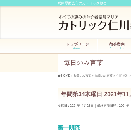
兵庫県西宮市のカトリック教会
トップページ
教会案内
Home
About Us
毎日のみ言葉
HOME
»
毎日のみ言葉
»
毎日のみ言葉
»
年間第34木
年間第34木曜日 2021年11
投稿日 : 2021年11月25日
最終更新日時 : 2021年
第一朗読