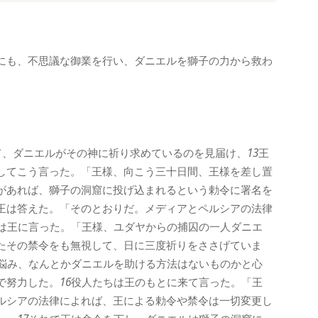
にも、不思議な御業を行い、ダニエルを獅子の力から救わ
て、ダニエルがその神に祈り求めているのを見届け、
13
王
してこう言った。「王様、向こう三十日間、王様を差し置
があれば、獅子の洞窟に投げ込まれるという勅令に署名を
王は答えた。「そのとおりだ。メディアとペルシアの法律
は王に言った。「王様、ユダヤからの捕囚の一人ダニエ
たその禁令をも無視して、日に三度祈りをささげていま
悩み、なんとかダニエルを助ける方法はないものかと心
で努力した。
16
役人たちは王のもとに来て言った。「王
ルシアの法律によれば、王による勅令や禁令は一切変更し