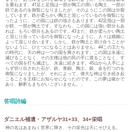
を重ねます。
41
足と足指は一部が陶工の用いる陶土、一部が
鉄であるのを御覧になりましたが、そのようにこの国は分裂
しています。鉄が柔らかい陶土と混じっているのを御覧にな
ったように、この国には鉄の強さもあります。
42
足指は一部
が鉄、一部が陶土です。すなわち、この国には強い部分もあ
れば、もろい部分もあるのです。
43
また、鉄が柔らかい陶土
と混じり合っているのを御覧になったように、人々は婚姻に
よって混じり合います。しかし、鉄が陶土と溶け合うことが
ないように、ひとつになることはありません。
44
この王たち
の時代に、天の神は一つの国を興されます。この国は永遠に
滅びることなく、その主権は他の民の手に渡ることなく、す
べての国を打ち滅ぼし、永遠に続きます。
45
山から人手によ
らず切り出された石が、鉄、青銅、陶土、銀、金を打つのを
御覧になりましたが、それによって、偉大な神は引き続き起
こることを王様にお知らせになったのです。この夢は確かで
あり、解釈もまちがいございません。」
答唱詩編
ダニエル補遺・アザルヤ31+33、34+栄唱
神の名はあまねく世界に輝き、その栄光は天にそびえる。