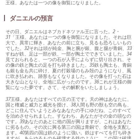
王様、あなたは一つの像を御覧になりました。
ダニエルの預言
その日、ダニエルはネブカドネツァル王に言った。
2・
31
「王様、あなたは一つの像を御覧になりました。それは巨
大で、異常に輝き、あなたの前に立ち、見るも恐ろしいもの
でした。
32
それは頭が純金、胸と腕が銀、腹と腿が青銅、
33
すねが鉄、足は一部が鉄、一部が陶土でできていました。
34
見ておられると、一つの石が人手によらずに切り出され、そ
の像の鉄と陶土の足を打ち砕きました。
35
鉄も陶土も、青銅
も銀も金も共に砕け、夏の打穀場のもみ殻のようになり、風
に吹き払われ、跡形もなくなりました。その像を打った石は
大きな山となり、全地に広がったのです。
36
これが王様の御
覧になった夢です。さて、その解釈をいたしましょう。
37
王様、あなたはすべての王の王です。天の神はあなたに、
国と権威と威力と威光を授け、
38
人間も野の獣も空の鳥も、
どこに住んでいようとみなあなたの手にゆだね、このすべて
を治めさせられました。すなわち、あなたがその金の頭なの
です。
39
あなたのあとに他の国が興りますが、これはあなた
に劣るもの。その次に興る第三の国は青銅で、全地を支配し
ます。
40
第四の国は鉄のように強い。鉄はすべてを打ち砕き
ますが、あらゆるものを破壊する鉄のように、この国は破壊