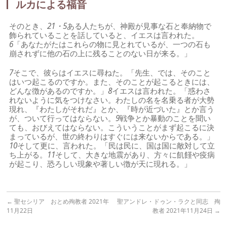
ルカによる福音
そのとき、
21・5
ある人たちが、神殿が見事な石と奉納物で
飾られていることを話していると、イエスは言われた。
6
「あなたがたはこれらの物に見とれているが、一つの石も
崩されずに他の石の上に残ることのない日が来る。」
7
そこで、彼らはイエスに尋ねた。「先生、では、そのこと
はいつ起こるのですか。また、そのことが起こるときには、
どんな徴があるのですか。」
8
イエスは言われた。「惑わさ
れないように気をつけなさい。わたしの名を名乗る者が大勢
現れ、『わたしがそれだ』とか、『時が近づいた』とか言う
が、ついて行ってはならない。
9
戦争とか暴動のことを聞い
ても、おびえてはならない。こういうことがまず起こるに決
まっているが、世の終わりはすぐには来ないからである。」
10
そして更に、言われた。「民は民に、国は国に敵対して立
ち上がる。
11
そして、大きな地震があり、方々に飢饉や疫病
が起こり、恐ろしい現象や著しい徴が天に現れる。」
←
聖セシリア おとめ殉教者 2021年
聖アンドレ・ドゥン・ラクと同志 殉
11月22日
教者 2021年11月24日
→