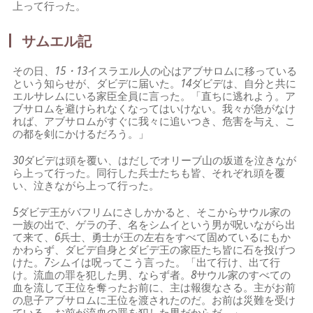
上って行った。
サムエル記
その日、
15・13
イスラエル人の心はアブサロムに移っている
という知らせが、ダビデに届いた。
14
ダビデは、自分と共に
エルサレムにいる家臣全員に言った。「直ちに逃れよう。ア
ブサロムを避けられなくなってはいけない。我々が急がなけ
れば、アブサロムがすぐに我々に追いつき、危害を与え、こ
の都を剣にかけるだろう。」
30
ダビデは頭を覆い、はだしでオリーブ山の坂道を泣きなが
ら上って行った。同行した兵士たちも皆、それぞれ頭を覆
い、泣きながら上って行った。
5
ダビデ王がバフリムにさしかかると、そこからサウル家の
一族の出で、ゲラの子、名をシムイという男が呪いながら出
て来て、
6
兵士、勇士が王の左右をすべて固めているにもか
かわらず、ダビデ自身とダビデ王の家臣たち皆に石を投げつ
けた。
7
シムイは呪ってこう言った。「出て行け、出て行
け。流血の罪を犯した男、ならず者。
8
サウル家のすべての
血を流して王位を奪ったお前に、主は報復なさる。主がお前
の息子アブサロムに王位を渡されたのだ。お前は災難を受け
ている。お前が流血の罪を犯した男だからだ。」