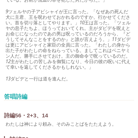
9
ツェルヤの子アビシャイが王に言った。「なぜあの死んだ
犬に主君、王を呪わせておかれるのですか。行かせてくださ
い。首を切り落としてやります。」
10
王は言った。「ツェル
ヤの息子たちよ、ほうっておいてくれ。主がダビデを呪えと
お命じになったのであの男は呪っているのだろうから、『ど
うしてそんなことをするのか』と誰が言えよう。」
11
ダビデ
は更にアビシャイと家臣の全員に言った。「わたしの身から
出た子がわたしの命をねらっている。ましてこれはベニヤミ
ン人だ。勝手にさせておけ。主の御命令で呪っているのだ。
12
主がわたしの苦しみを御覧になり、今日の彼の呪いに代え
て幸いを返してくださるかもしれない。」
13
ダビデと一行は道を進んだ。
答唱詩編
詩編56・2+3、14
わたしは神により頼み、そのみことばをたたえよう。