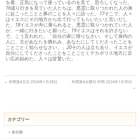
を着、正気になって座っているのを見て、恐ろしくなった。
16
成り行きを見ていた人たちは、悪霊に取りつかれた人の身
に起こったことと豚のことを人々に語った。
17
そこで、人々
はイエスにその地方から出て行ってもらいたいと言いだし
た。
18
イエスが舟に乗られると、悪霊に取りつかれていた人
が、一緒に行きたいと願った。
19
イエスはそれを許さない
で、こう言われた。「自分の家に帰りなさい。そして身内の
人に、主があなたを憐れみ、あなたにしてくださったことを
ことごとく知らせなさい。」
20
その人は立ち去り、イエスが
自分にしてくださったことをことごとくデカポリス地方に言
い広め始めた。人々は皆驚いた。
←
年間第4主日 2024年1月28日
年間第4火曜日 年間 2024年1月30日
→
カテゴリー
未分類