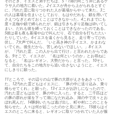
そのとき、イエスと弟子たちは、
5・1
湖の向こう岸にあるゲ
ラサ人の地方に着いた。
2
イエスが舟から上がられるとすぐ
に、汚れた霊に取りつかれた人が墓場からやって来た。
3
こ
の人は墓場を住まいとしており、もはやだれも、鎖を用いて
さえつなぎとめておくことはできなかった。
4
これまでにも
度々足枷や鎖で縛られたが、鎖は引きちぎり足枷は砕いてし
まい、だれも彼を縛っておくことはできなかったのである。
5
彼は昼も夜も墓場や山で叫んだり、石で自分を打ちたたい
たりしていた。
6
イエスを遠くから見ると、走り寄ってひれ
伏し、
7
大声で叫んだ。「いと高き神の子イエス、かまわな
いでくれ。後生だから、苦しめないでほしい。」
8
イエス
が、「汚れた霊、この人から出て行け」と言われたからであ
る。
9
そこで、イエスが、「名は何というのか」とお尋ねに
なると、「名はレギオン。大勢だから」と言った。
10
そし
て、自分たちをこの地方から追い出さないようにと、イエス
にしきりに願った。
11
ところで、その辺りの山で豚の大群がえさをあさってい
た。
12
汚れた霊どもはイエスに、「豚の中に送り込み、乗り
移らせてくれ」と願った。
13
イエスがお許しになったので、
汚れた霊どもは出て、豚の中に入った。すると、二千匹ほど
の豚の群れが崖を下って湖になだれ込み、湖の中で次々とお
ぼれ死んだ。
14
豚飼いたちは逃げ出し、町や村にこのことを
知らせた。人々は何が起こったのかと見に来た。
15
彼らはイ
エスのところに来ると、レギオンに取りつかれていた人が服