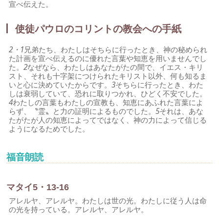
宣べ伝えた。
使徒パウロのコリントの教会への手紙
2・1
兄弟たち、わたしはそちらに行ったとき、神の秘められ
た計画を宣べ伝えるのに優れた言葉や知恵を用いませんでし
た。
2
なぜなら、わたしはあなたがたの間で、イエス・キリ
スト、それも十字架につけられたキリスト以外、何も知るま
いと心に決めていたからです。
3
そちらに行ったとき、わた
しは衰弱していて、恐れに取りつかれ、ひどく不安でした。
4
わたしの言葉もわたしの宣教も、知恵にあふれた言葉によ
らず、〝霊〟と力の証明によるものでした。
5
それは、あな
たがたが人の知恵によってではなく、神の力によって信じる
ようになるためでした。
福音朗読
マタイ5・13-16
アレルヤ、アレルヤ。わたしは世の光。わたしに従う人は命
の光を持っている。アレルヤ、アレルヤ。