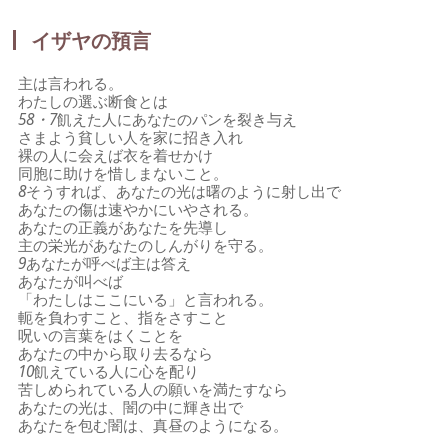
イザヤの預言
主は言われる。
わたしの選ぶ断食とは
58・7
飢えた人にあなたのパンを裂き与え
さまよう貧しい人を家に招き入れ
裸の人に会えば衣を着せかけ
同胞に助けを惜しまないこと。
8
そうすれば、あなたの光は曙のように射し出で
あなたの傷は速やかにいやされる。
あなたの正義があなたを先導し
主の栄光があなたのしんがりを守る。
9
あなたが呼べば主は答え
あなたが叫べば
「わたしはここにいる」と言われる。
軛を負わすこと、指をさすこと
呪いの言葉をはくことを
あなたの中から取り去るなら
10
飢えている人に心を配り
苦しめられている人の願いを満たすなら
あなたの光は、闇の中に輝き出で
あなたを包む闇は、真昼のようになる。