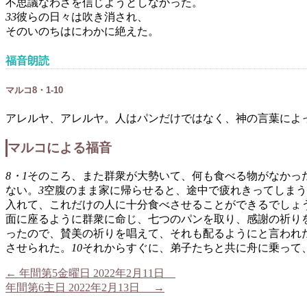
不思議なわざを信じようとしなかった。
33
彼らの日々は吹き消され、
そのいのちはにわかに絶えた。
福音朗読
マルコ8・1-10
アレルヤ、アレルヤ。人はパンだけではなく、神の言葉によ
マルコによる福音
8・1
そのころ、また群衆が大勢いて、何も食べる物がなかっ
ない。
3
空腹のまま家に帰らせると、途中で疲れきってしまう
入れて、これだけの人に十分食べさせることができるでしょ
面に座るように群衆に命じ、七つのパンを取り、感謝の祈り
ったので、賛美の祈りを唱えて、それも配るようにと言われ
させられた。
10
それからすぐに、弟子たちと共に舟に乗って
←
年間第5金曜日 2022年2月11日
年間第6主日 2022年2月13日
→