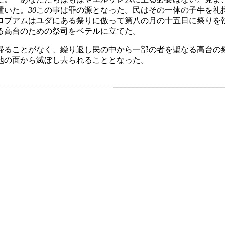
置いた。
30
この事は罪の源となった。民はその一体の子牛を礼
ロブアムはユダにある祭りに倣って第八の月の十五日に祭りを
る高台のための祭司をベテルに立てた。
帰ることがなく、繰り返し民の中から一部の者を聖なる高台の
地の面から滅ぼし去られることとなった。