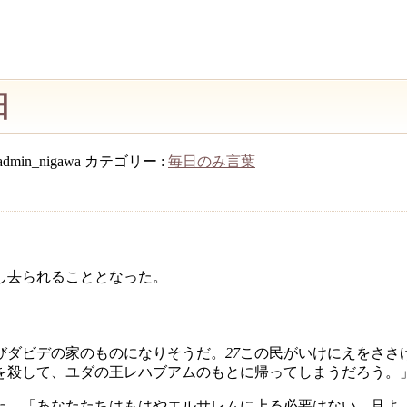
日
admin_nigawa
カテゴリー :
毎日のみ言葉
し去られることとなった。
びダビデの家のものになりそうだ。
27
この民がいけにえをささ
を殺して、ユダの王レハブアムのもとに帰ってしまうだろう。
た。「あなたたちはもはやエルサレムに上る必要はない。見よ