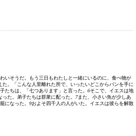
わいそうだ。もう三日もわたしと一緒にいるのに、食べ物が
えた。「こんな人里離れた所で、いったいどこからパンを手に
子たちは、「七つあります」と言った。
6
そこで、イエスは地
なった。弟子たちは群衆に配った。
7
また、小さい魚が少しあ
籠になった。
9
およそ四千人の人がいた。イエスは彼らを解散