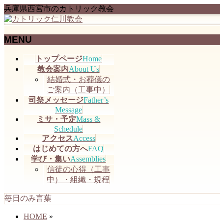
兵庫県西宮市のカトリック教会
MENU
メ
トップページ
Home
ニ
教会案内
About Us
ュ
結婚式・お葬儀の
ー
ご案内（工事中）
を
司祭メッセージ
Father’s
飛
Message
ミサ・予定
Mass &
ば
Schedule
す
アクセス
Access
はじめての方へ
FAQ
学び・集い
Assemblies
信徒の心得（工事
中）・組織・規程
毎日のみ言葉
HOME
»