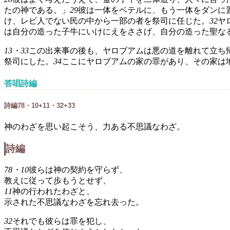
たの神である。」
29
彼は一体をベテルに、もう一体をダンに
け、レビ人でない民の中から一部の者を祭司に任じた。
32
ヤ
は自分の造った子牛にいけにえをささげ、自分の造った聖な
13・33
この出来事の後も、ヤロブアムは悪の道を離れて立ち
祭司にした。
34
ここにヤロブアムの家の罪があり、その家は
答唱詩編
詩編78・10+11・32+33
神のわざを思い起こそう、力ある不思議なわざ。
詩編
78・10
彼らは神の契約を守らず、
教えに従って歩もうとせず、
11
神の行われたわざと、
示された不思議なわざを忘れ去った。
32
それでも彼らは罪を犯し、