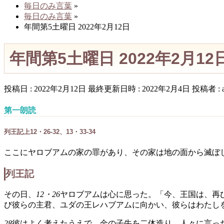
毎日のみ言葉
»
毎日のみ言葉
»
年間第5土曜日 2022年2月12日
年間第5土曜日 2022年2月12
投稿日 : 2022年2月12日
最終更新日時 : 2022年2月4日
投稿者 :
第一朗読
列王記上12・26-32、13・33-34
ここにヤロブアムの家の罪があり、その家は地の面から滅ぼ
列王記
その日、
12・26
ヤロブアムは心に思った。「今、王国は、再
び彼らの主君、ユダの王レハブアムに向かい、彼らはわたし
28
彼はよく考えたうえで、金の子牛を二体造り、人々に言っ