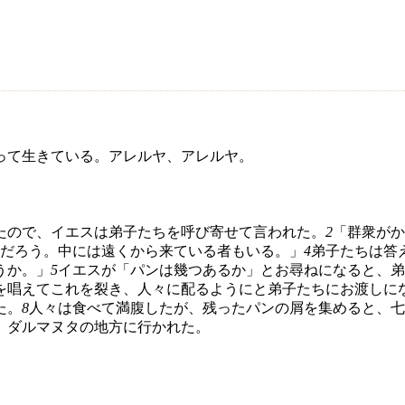
って生きている。アレルヤ、アレルヤ。
たので、イエスは弟子たちを呼び寄せて言われた。
2
「群衆がか
だろう。中には遠くから来ている者もいる。」
4
弟子たちは答
うか。」
5
イエスが「パンは幾つあるか」とお尋ねになると、弟
を唱えてこれを裂き、人々に配るようにと弟子たちにお渡しに
た。
8
人々は食べて満腹したが、残ったパンの屑を集めると、七
、ダルマヌタの地方に行かれた。