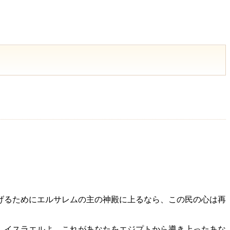
げるためにエルサレムの主の神殿に上るなら、この民の心は再
」
、イスラエルよ、これがあなたをエジプトから導き上ったあな