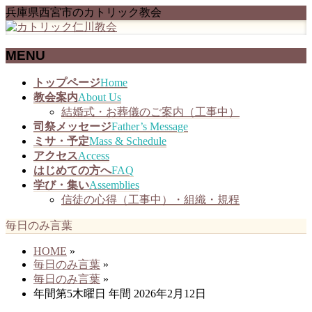
兵庫県西宮市のカトリック教会
MENU
メ
トップページ
Home
ニ
教会案内
About Us
ュ
結婚式・お葬儀のご案内（工事中）
ー
司祭メッセージ
Father’s Message
を
ミサ・予定
Mass & Schedule
飛
アクセス
Access
ば
はじめての方へ
FAQ
す
学び・集い
Assemblies
信徒の心得（工事中）・組織・規程
毎日のみ言葉
HOME
»
毎日のみ言葉
»
毎日のみ言葉
»
年間第5木曜日 年間 2026年2月12日