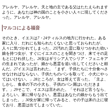
アレルヤ、アレルヤ。天と地の主である父はたたえられます
ように。あなたは神の国のことを小さい人々に現してくださ
った。アレルヤ、アレルヤ。
マルコによる福音
そのとき、イエスは
7・24
ティルスの地方に行かれた。ある
家に入り、だれにも知られたくないと思っておられたが、
人々に気づかれてしまった。
25
汚れた霊に取りつかれた幼い
娘を持つ女が、すぐにイエスのことを聞きつけ、来てその足
もとにひれ伏した。
26
女はギリシア人でシリア・フェニキア
の生まれであったが、娘から悪霊を追い出してくださいと頼
んだ。
27
イエスは言われた。「まず、子供たちに十分食べさ
せなければならない。子供たちのパンを取って、小犬にやっ
てはいけない。」
28
ところが、女は答えて言った。「主よ、
しかし、食卓の下の小犬も、子供のパン屑はいただきま
す。」
29
そこで、イエスは言われた。「それほど言うなら、
よろしい。家に帰りなさい。悪霊はあなたの娘からもう出て
しまった。」
30
女が家に帰ってみると、その子は床の上に寝
ており、悪霊は出てしまっていた。