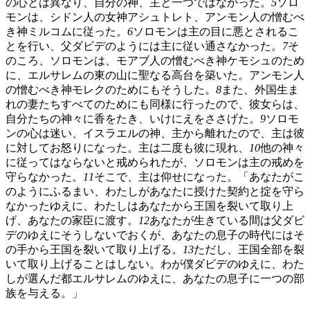
の心とは異なり、自分の神、主と一つではなかった。
5
ソロ
モンは、シドン人の女神アシュトレト、アンモン人の憎むべ
き神ミルコムに従った。
6
ソロモンは主の目に悪とされるこ
とを行い、父ダビデのようには主に従い通さなかった。
7
そ
のころ、ソロモンは、モアブ人の憎むべき神ケモシュのため
に、エルサレムの東の山に聖なる高台を築いた。アンモン人
の憎むべき神モレクのためにもそうした。
8
また、外国生ま
れの妻たちすべてのためにも同様に行ったので、彼女らは、
自分たちの神々に香をたき、いけにえをささげた。
9
ソロモ
ンの心は迷い、イスラエルの神、主から離れたので、主は彼
に対してお怒りになった。主は二度も彼に現れ、
10
他の神々
に従ってはならないと戒められたが、ソロモンは主の戒めを
守らなかった。
11
そこで、主は仰せになった。「あなたがこ
のようにふるまい、わたしがあなたに授けた契約と掟を守ら
なかったゆえに、わたしはあなたから王国を裂いて取り上
げ、あなたの家臣に渡す。
12
あなたが生きている間は父ダビ
デのゆえにそうしないでおくが、あなたの息子の時代にはそ
の手から王国を裂いて取り上げる。
13
ただし、王国全部を裂
いて取り上げることはしない。わが僕ダビデのゆえに、わた
しが選んだ都エルサレムのゆえに、あなたの息子に一つの部
族を与える。」