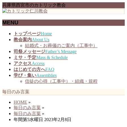
兵庫県西宮市のカトリック教会
MENU
メ
トップページ
Home
ニ
教会案内
About Us
ュ
結婚式・お葬儀のご案内（工事中）
ー
司祭メッセージ
Father’s Message
を
ミサ・予定
Mass & Schedule
飛
アクセス
Access
ば
はじめての方へ
FAQ
す
学び・集い
Assemblies
信徒の心得（工事中）・組織・規程
毎日のみ言葉
HOME
»
毎日のみ言葉
»
毎日のみ言葉
»
年間第5水曜日 2023年2月8日