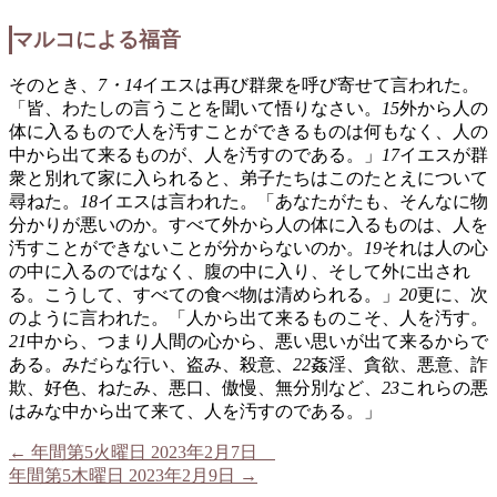
マルコによる福音
そのとき、
7・14
イエスは再び群衆を呼び寄せて言われた。
「皆、わたしの言うことを聞いて悟りなさい。
15
外から人の
体に入るもので人を汚すことができるものは何もなく、人の
中から出て来るものが、人を汚すのである。」
17
イエスが群
衆と別れて家に入られると、弟子たちはこのたとえについて
尋ねた。
18
イエスは言われた。「あなたがたも、そんなに物
分かりが悪いのか。すべて外から人の体に入るものは、人を
汚すことができないことが分からないのか。
19
それは人の心
の中に入るのではなく、腹の中に入り、そして外に出され
る。こうして、すべての食べ物は清められる。」
20
更に、次
のように言われた。「人から出て来るものこそ、人を汚す。
21
中から、つまり人間の心から、悪い思いが出て来るからで
ある。みだらな行い、盗み、殺意、
22
姦淫、貪欲、悪意、詐
欺、好色、ねたみ、悪口、傲慢、無分別など、
23
これらの悪
はみな中から出て来て、人を汚すのである。」
←
年間第5火曜日 2023年2月7日
年間第5木曜日 2023年2月9日
→