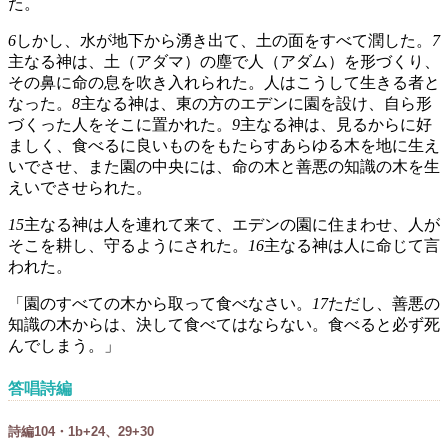
た。
6
しかし、水が地下から湧き出て、土の面をすべて潤した。
7
主なる神は、土（アダマ）の塵で人（アダム）を形づくり、
その鼻に命の息を吹き入れられた。人はこうして生きる者と
なった。
8
主なる神は、東の方のエデンに園を設け、自ら形
づくった人をそこに置かれた。
9
主なる神は、見るからに好
ましく、食べるに良いものをもたらすあらゆる木を地に生え
いでさせ、また園の中央には、命の木と善悪の知識の木を生
えいでさせられた。
15
主なる神は人を連れて来て、エデンの園に住まわせ、人が
そこを耕し、守るようにされた。
16
主なる神は人に命じて言
われた。
「園のすべての木から取って食べなさい。
17
ただし、善悪の
知識の木からは、決して食べてはならない。食べると必ず死
んでしまう。」
答唱詩編
詩編104・1b+24、29+30