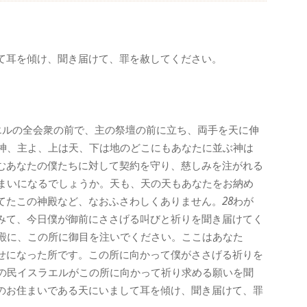
て耳を傾け、聞き届けて、罪を赦してください。
エルの全会衆の前で、主の祭壇の前に立ち、両手を天に伸
神、主よ、上は天、下は地のどこにもあなたに並ぶ神は
むあなたの僕たちに対して契約を守り、慈しみを注がれる
まいになるでしょうか。天も、天の天もあなたをお納め
てたこの神殿など、なおふさわしくありません。
28
わが
みて、今日僕が御前にささげる叫びと祈りを聞き届けてく
殿に、この所に御目を注いでください。ここはあなた
せになった所です。この所に向かって僕がささげる祈りを
の民イスラエルがこの所に向かって祈り求める願いを聞
のお住まいである天にいまして耳を傾け、聞き届けて、罪