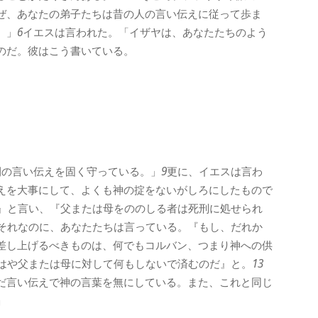
ぜ、あなたの弟子たちは昔の人の言い伝えに従って歩ま
。」
6
イエスは言われた。「イザヤは、あなたたちのよう
のだ。彼はこう書いている。
、
。
間の言い伝えを固く守っている。」
9
更に、イエスは言わ
えを大事にして、よくも神の掟をないがしろにしたもので
』と言い、『父または母をののしる者は死刑に処せられ
それなのに、あなたたちは言っている。『もし、だれか
差し上げるべきものは、何でもコルバン、つまり神への供
はや父または母に対して何もしないで済むのだ』と。
13
だ言い伝えで神の言葉を無にしている。また、これと同じ
」