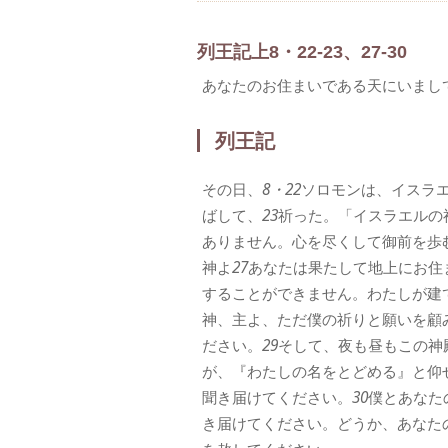
列王記上8・22-23、27-30
あなたのお住まいである天にいまし
列王記
その日、
8・22
ソロモンは、イスラ
ばして、
23
祈った。「イスラエルの
ありません。心を尽くして御前を歩
神よ
27
あなたは果たして地上にお住
することができません。わたしが建
神、主よ、ただ僕の祈りと願いを顧
ださい。
29
そして、夜も昼もこの神
が、『わたしの名をとどめる』と仰
聞き届けてください。
30
僕とあなた
き届けてください。どうか、あなた