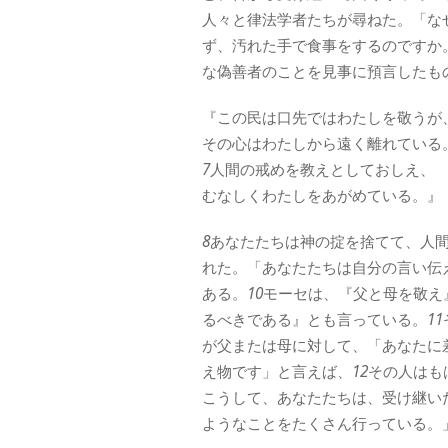
人々と律法学者たちが尋ねた。「な
ず、汚れた手で食事をするのですか
な偽善者のことを見事に預言したも
『この民は口先ではわたしを敬うが
その心はわたしから遠く離れている
7
人間の戒めを教えとしておしえ、
むなしくわたしをあがめている。』
8
あなたたちは神の掟を捨てて、人
れた。「あなたたちは自分の言い伝
ある。
10
モーセは、『父と母を敬え
るべきである』とも言っている。
11
が父または母に対して、「あなたに
え物です」と言えば、
12
その人はも
こうして、あなたたちは、受け継い
ようなことをたくさん行っている。