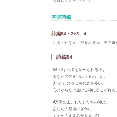
を赦してください。」
答唱詩編
詩編84・2+3、4
しあわせな人、神をおそれ、主の道
詩編84
84・2
すべてを治められる神よ、
あなたの住まいはうるわしい。
3
わたしの魂は主の庭を慕い、
心とからだは生ける神にあこがれる
4
万軍の主、わたしたちの神よ、
あなたの祭壇のきわに、
すずめさえすみかを見つけ、