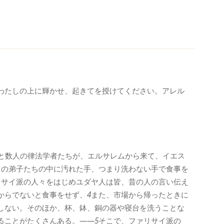
わたしの上に輝かせ、起きてを授けてください。アレル
と数人の律法学者たちが、エルサレムから来て、イエス
スの弟子たちの中に汚れた手、つまり洗わない手で食事を
リサイ派の人々をはじめユダヤ人は皆、昔の人の言い伝え
からでないと食事をせず、
4
また、市場から帰ったときに
しない。そのほか、杯、鉢、銅の器や寝台を洗うことな
ることがたくさんある。――
5
そこで、ファリサイ派の