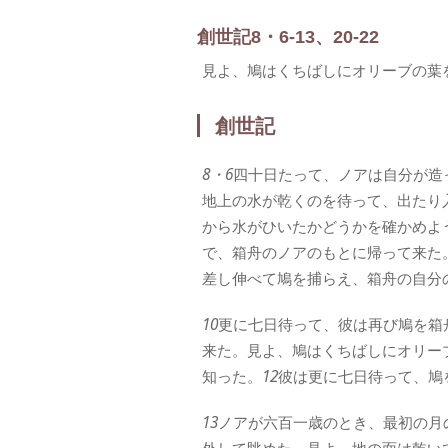
創世記8・6-13、20-22
見よ、鳩はくちばしにオリーブの葉
創世記
8・6
四十日たって、ノアは自分が造
地上の水が乾くのを待って、出たり
から水がひいたかどうかを確かめよ
で、箱舟のノアのもとに帰って来た
差し伸べて鳩を捕らえ、箱舟の自分
10
更に七日待って、彼は再び鳩を箱
来た。見よ、鳩はくちばしにオリー
知った。
12
彼は更に七日待って、鳩
13
ノアが六百一歳のとき、最初の月