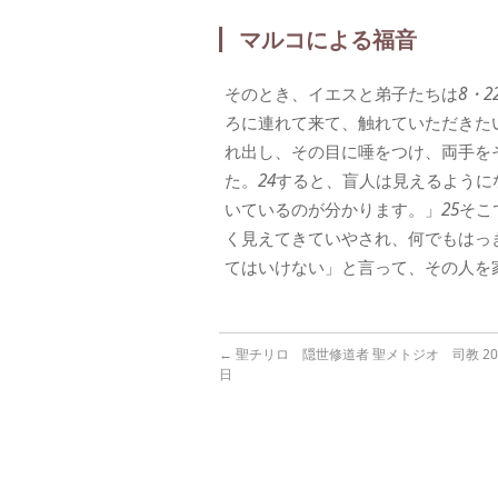
マルコによる福音
そのとき、イエスと弟子たちは
8・2
ろに連れて来て、触れていただきた
れ出し、その目に唾をつけ、両手を
た。
24
すると、盲人は見えるように
いているのが分かります。」
25
そこ
く見えてきていやされ、何でもはっ
てはいけない」と言って、その人を
←
聖チリロ 隠世修道者 聖メトジオ 司教 202
日