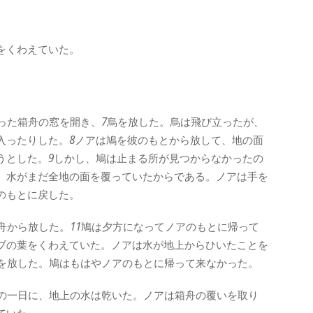
をくわえていた。
った箱舟の窓を開き、
7
烏を放した。烏は飛び立ったが、
入ったりした。
8
ノアは鳩を彼のもとから放して、地の面
うとした。
9
しかし、鳩は止まる所が見つからなかったの
。水がまだ全地の面を覆っていたからである。ノアは手を
のもとに戻した。
舟から放した。
11
鳩は夕方になってノアのもとに帰って
ブの葉をくわえていた。ノアは水が地上からひいたことを
を放した。鳩はもはやノアのもとに帰って来なかった。
の一日に、地上の水は乾いた。ノアは箱舟の覆いを取り