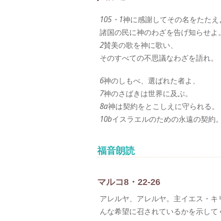
105・1
神に感謝してその名をたたえ
諸国の民に神のわざを告げ知らせよ
2
賛美の歌を神に歌い、
そのすべての不思議なわざを語れ。
6
神のしもべ、選ばれた者よ、
7
神のさばきは世界に及ぶ。
8a
神は契約をとこしえに守られる。
10b
イスラエルのための永遠の契約
福音朗読
マルコ8・22-26
アレルヤ、アレルヤ。主イエス・キ
んな希望に召されているかを示して