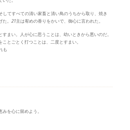
ていた。
そしてすべての清い家畜と清い鳥のうちから取り、焼き
げた。
21
主は宥めの香りをかいで、御心に言われた。
とすまい。人が心に思うことは、幼いときから悪いのだ。
をことごとく打つことは、二度とすまい。
れも
恵みを心に留めよう。