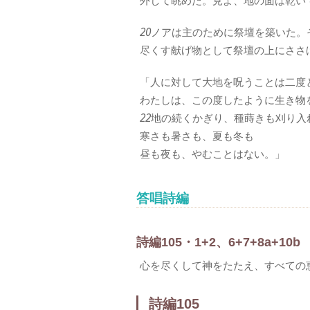
外して眺めた。見よ、地の面は乾い
20
ノアは主のために祭壇を築いた。
尽くす献げ物として祭壇の上にささ
「人に対して大地を呪うことは二度
わたしは、この度したように生き物
22
地の続くかぎり、種蒔きも刈り入
寒さも暑さも、夏も冬も
昼も夜も、やむことはない。」
答唱詩編
詩編105・1+2、6+7+8a+10b
心を尽くして神をたたえ、すべての
詩編105