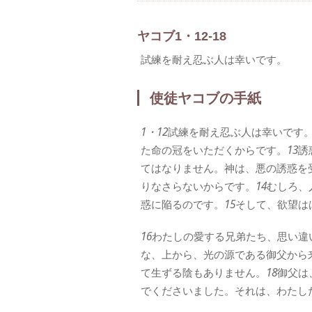
ヤコブ1・12-18
試練を耐え忍ぶ人は幸いです。
使徒ヤコブの手紙
1・12
試練を耐え忍ぶ人は幸いです
た命の冠をいただくからです。
13
誘
てはなりません。神は、悪の誘惑を
りなさらないからです。
14
むしろ、
惑に陥るのです。
15
そして、欲望は
16
わたしの愛する兄弟たち、思い違
な、上から、光の源である御父から
て生ずる陰もありません。
18
御父は
でくださいました。それは、わたし