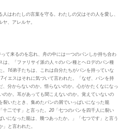
る人はわたしの言葉を守る。わたしの父はその人を愛し、
ルヤ、アレルヤ。
持って来るのを忘れ、舟の中には一つのパンしか持ち合わ
スは、「ファリサイ派の人々のパン種とヘロデのパン種
た。
16
弟子たちは、これは自分たちがパンを持っていな
17
イエスはそれに気づいて言われた。「なぜ、パンを持
だ、分からないのか。悟らないのか。心がかたくなになっ
いのか。耳があっても聞こえないのか。覚えていないの
を裂いたとき、集めたパンの屑でいっぱいになった籠
「十二です」と言った。
20
「七つのパンを四千人に裂い
ぱいになった籠は、幾つあったか。」「七つです」と言う
か」と言われた。