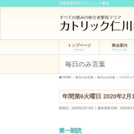
兵庫県西宮市のカトリック教会
トップページ
教会案内
Home
About Us
毎日のみ言葉
HOME
»
毎日のみ言葉
»
毎日のみ言葉
»
年間第6火曜
年間第6火曜日 2020年2月
投稿日 : 2020年2月18日
最終更新日時 : 2020年2
第一朗読