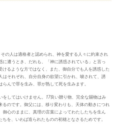
。その人は適格者と認められ、神を愛する人々に約束され
惑に遭うとき、だれも、「神に誘惑されている」と言っ
受けるような方ではなく、また、御自分でも人を誘惑した
人はそれぞれ、自分自身の欲望に引かれ、唆されて、誘
はらんで罪を生み、罪が熟して死を生みます。
いをしてはいけません。
17
良い贈り物、完全な賜物はみ
来るのです。御父には、移り変わりも、天体の動きにつれ
、御心のままに、真理の言葉によってわたしたちを生ん
たちを、いわば造られたものの初穂となさるためです。