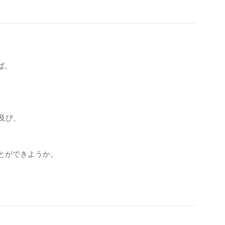
ば。
及び、
。
とができようか。