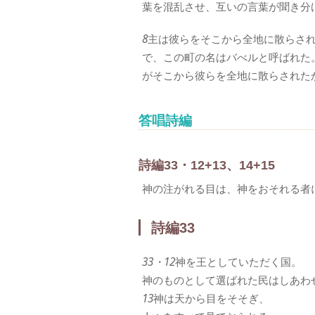
葉を混乱させ、互いの言葉が聞き分
8
主は彼らをそこから全地に散らさ
で、この町の名はバべルと呼ばれた
がそこから彼らを全地に散らされた
答唱詩編
詩編33・12+13、14+15
神の注がれる目は、神をおそれる者
詩編33
33・12
神を王としていただく国。
神のものとして選ばれた民はしあわ
13
神は天から目をそそぎ、