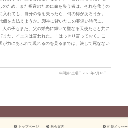
しのため、また福音のために命を失う者は、それを救うの
に入れても、自分の命を失ったら、何の得があろうか。
代価を支払えようか。
38
神に背いたこの罪深い時代に、
、人の子もまた、父の栄光に輝いて聖なる天使たちと共に
1
また、イエスは言われた。「はっきり言っておく。こ
国が力にあふれて現れるのを見るまでは、決して死なない
年間第6土曜日 2023年2月18日
→
トップページ
教会案内
司祭メッセー