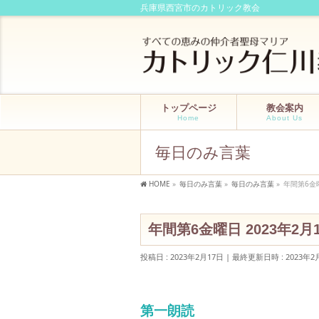
兵庫県西宮市のカトリック教会
トップページ
教会案内
Home
About Us
毎日のみ言葉
HOME
»
毎日のみ言葉
»
毎日のみ言葉
»
年間第6金
年間第6金曜日 2023年2
投稿日 : 2023年2月17日
最終更新日時 : 2023年2
第一朗読