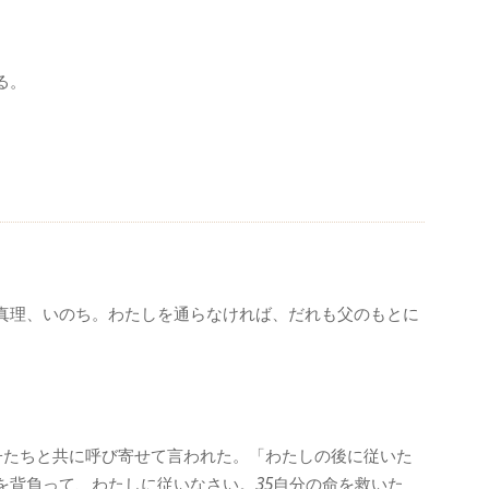
る。
真理、いのち。わたしを通らなければ、だれも父のもとに
子たちと共に呼び寄せて言われた。「わたしの後に従いた
を背負って、わたしに従いなさい。
35
自分の命を救いた