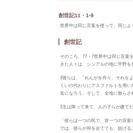
創世記11・1-9
世界中は同じ言葉を使って、同じよ
創世記
そのころ、
11・1
世界中は同じ言葉
きた人々は、シンアルの地に平野を
3
彼らは、「れんがを作り、それを
くいの代わりにアスファルトを用い
名になろう。そして、全地に散らさ
5
主は降って来て、人の子らが建て
「彼らは一つの民で、皆一つの言葉
では、彼らが何を企てても、妨げる