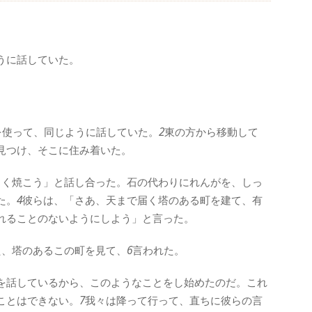
うに話していた。
を使って、同じように話していた。
2
東の方から移動して
見つけ、そこに住み着いた。
よく焼こう」と話し合った。石の代わりにれんがを、しっ
た。
4
彼らは、「さあ、天まで届く塔のある町を建て、有
れることのないようにしよう」と言った。
た、塔のあるこの町を見て、
6
言われた。
を話しているから、このようなことをし始めたのだ。これ
ことはできない。
7
我々は降って行って、直ちに彼らの言