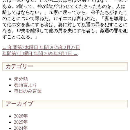
人は一体となる。だから二人はもはや別々ではなく、一体で
ある。
9
従って、神が結び合わせてくださったものを、人は
離してはならない。」
10
家に戻ってから、弟子たちがまたこ
のことについて尋ねた。
11
イエスは言われた。「妻を離縁し
て他の女を妻にする者は、妻に対して姦通の罪を犯すことに
なる。
12
夫を離縁して他の男を夫にする者も、姦通の罪を犯
すことになる。」
←
年間第7木曜日 年間 2025年2月27日
年間第7土曜日 年間 2025年3月1日
→
カテゴリー
未分類
巻頭言より
毎日のみ言葉
アーカイブ
2026年
2025年
2024年