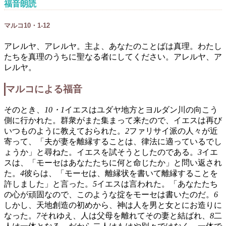
福音朗読
マルコ10・1-12
アレルヤ、アレルヤ。主よ、あなたのことばは真理。わたし
たちを真理のうちに聖なる者にしてください。アレルヤ、ア
レルヤ。
マルコによる福音
そのとき、
10・1
イエスはユダヤ地方とヨルダン川の向こう
側に行かれた。群衆がまた集まって来たので、イエスは再び
いつものように教えておられた。
2
ファリサイ派の人々が近
寄って、「夫が妻を離縁することは、律法に適っているでし
ょうか」と尋ねた。イエスを試そうとしたのである。
3
イエ
スは、「モーセはあなたたちに何と命じたか」と問い返され
た。
4
彼らは、「モーセは、離縁状を書いて離縁することを
許しました」と言った。
5
イエスは言われた。「あなたたち
の心が頑固なので、このような掟をモーセは書いたのだ。
6
しかし、天地創造の初めから、神は人を男と女とにお造りに
なった。
7
それゆえ、人は父母を離れてその妻と結ばれ、
8
二