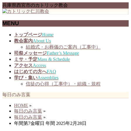
兵庫県西宮市のカトリック教会
MENU
メ
トップページ
Home
ニ
教会案内
About Us
ュ
結婚式・お葬儀のご案内（工事中）
ー
司祭メッセージ
Father’s Message
を
ミサ・予定
Mass & Schedule
飛
アクセス
Access
ば
はじめての方へ
FAQ
す
学び・集い
Assemblies
信徒の心得（工事中）・組織・規程
毎日のみ言葉
HOME
»
毎日のみ言葉
»
毎日のみ言葉
»
年間第7金曜日 年間 2025年2月28日