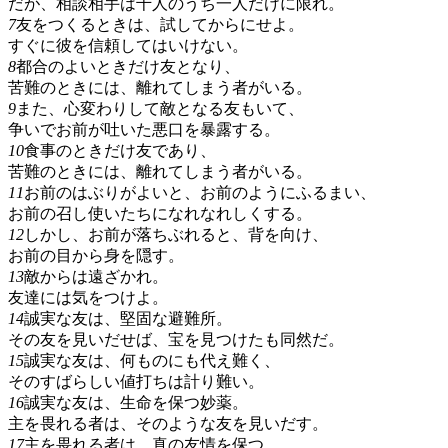
だが、相談相手は千人のうち一人だけに限れ。
7
友をつくるときは、試してからにせよ。
すぐに彼を信頼してはいけない。
8
都合のよいときだけ友となり、
苦難のときには、離れてしまう者がいる。
9
また、心変わりして敵となる友もいて、
争いでお前が吐いた悪口を暴露する。
10
食事のときだけ友であり、
苦難のときには、離れてしまう者がいる。
11
お前のはぶりがよいと、お前のようにふるまい、
お前の召し使いたちになれなれしくする。
12
しかし、お前が落ちぶれると、背を向け、
お前の目から身を隠す。
13
敵からは遠ざかれ。
友達には気をつけよ。
14
誠実な友は、堅固な避難所。
その友を見いだせば、宝を見つけたも同然だ。
15
誠実な友は、何ものにも代え難く、
そのすばらしい値打ちは計り難い。
16
誠実な友は、生命を保つ妙薬。
主を畏れる者は、そのような友を見いだす。
17
主を畏れる者は、真の友情を保つ。