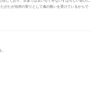
も信じており、言葉では言い尽くせないすばらしい喜びに
なたがたが信仰の実りとして魂の救いを受けているからで
を。
、