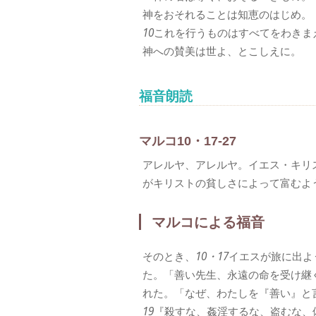
神をおそれることは知恵のはじめ。
10
これを行うものはすべてをわきま
神への賛美は世よ、とこしえに。
福音朗読
マルコ10・17-27
アレルヤ、アレルヤ。イエス・キリ
がキリストの貧しさによって富むよ
マルコによる福音
そのとき、
10・17
イエスが旅に出よ
た。「善い先生、永遠の命を受け継
れた。「なぜ、わたしを『善い』と
19
『殺すな、姦淫するな、盗むな、