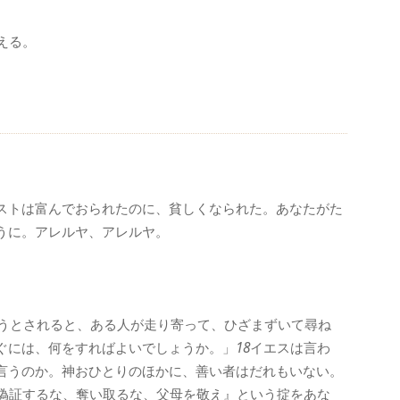
える。
ストは富んでおられたのに、貧しくなられた。あなたがた
うに。アレルヤ、アレルヤ。
うとされると、ある人が走り寄って、ひざまずいて尋ね
ぐには、何をすればよいでしょうか。」
18
イエスは言わ
言うのか。神おひとりのほかに、善い者はだれもいない。
偽証するな、奪い取るな、父母を敬え』という掟をあな