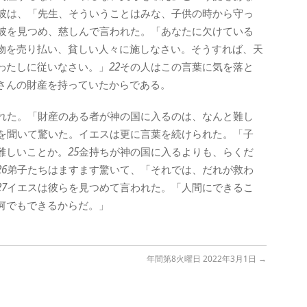
彼は、「先生、そういうことはみな、子供の時から守っ
彼を見つめ、慈しんで言われた。「あなたに欠けている
物を売り払い、貧しい人々に施しなさい。そうすれば、天
わたしに従いなさい。」
22
その人はこの言葉に気を落と
さんの財産を持っていたからである。
れた。「財産のある者が神の国に入るのは、なんと難し
を聞いて驚いた。イエスは更に言葉を続けられた。「子
難しいことか。
25
金持ちが神の国に入るよりも、らくだ
26
弟子たちはますます驚いて、「それでは、だれが救わ
27
イエスは彼らを見つめて言われた。「人間にできるこ
何でもできるからだ。」
年間第8火曜日 2022年3月1日
→