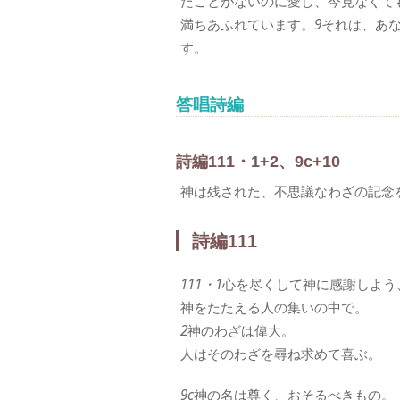
たことがないのに愛し、今見なくて
満ちあふれています。
9
それは、あ
す。
答唱詩編
詩編111・1+2、9c+10
神は残された、不思議なわざの記念
詩編111
111・1
心を尽くして神に感謝しよう
神をたたえる人の集いの中で。
2
神のわざは偉大。
人はそのわざを尋ね求めて喜ぶ。
9c
神の名は尊く、おそるべきもの。