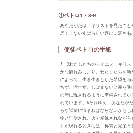
①ペトロ1・3-9
あなたがたは、キリストを見たこと
尽くせないすばらしい喜びに満ちあ
使徒ペトロの手紙
1・3
わたしたちの主イエス・キリス
かな憐れみにより、わたしたちを新
によって、生き生きとした希望を与
ちず、汚れず、しぼまない財産を受
の時に現されるように準備されてい
れています。
6
それゆえ、あなたが
ろな試練に悩まねばならないかもし
物と証明され、火で精錬されながら
トが現れるときには、称賛と光栄と