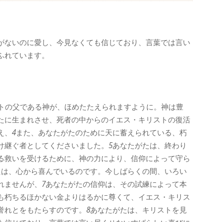
がないのに愛し、今見なくても信じており、言葉では言い
ふれています。
トの父である神が、ほめたたえられますように。神は豊
たに生まれさせ、死者の中からのイエス・キリストの復活
え、
4
また、あなたがたのために天に蓄えられている、朽
け継ぐ者としてくださいました。
5
あなたがたは、終わり
る救いを受けるために、神の力により、信仰によって守ら
たは、心から喜んでいるのです。今しばらくの間、いろい
れませんが、
7
あなたがたの信仰は、その試練によって本
も朽ちるほかない金よりはるかに尊くて、イエス・キリス
誉れとをもたらすのです。
8
あなたがたは、キリストを見