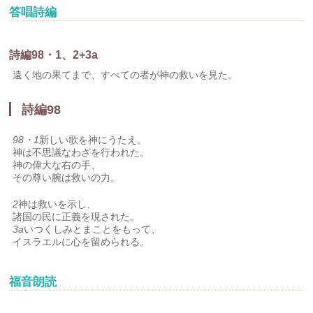
答唱詩編
詩編98・1、2+3a
遠く地の果てまで、すべての者が神の救いを見た。
詩編98
98・1
新しい歌を神にうたえ。
神は不思議なわざを行われた。
神の偉大な右の手、
その尊い腕は救いの力。
2
神は救いを示し、
諸国の民に正義を現された。
3a
いつくしみとまことをもって、
イスラエルに心を留められる。
福音朗読