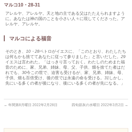
マルコ10・28-31
アレルヤ、アレルヤ。天と地の主である父はたたえられますよう
に。あなたは神の国のことを小さい人々に現してくださった。ア
レルヤ、アレルヤ。
マルコによる福音
そのとき、
10・28
ペトロがイエスに、「このとおり、わたしたち
は何もかも捨ててあなたに従って参りました」と言いだした。
29
イエスは言われた。「はっきり言っておく。わたしのためまた福
音のために、家、兄弟、姉妹、母、父、子供、畑を捨てた者はだ
れでも、
30
今この世で、迫害も受けるが、家、兄弟、姉妹、母、
子供、畑も百倍受け、後の世では永遠の命を受ける。
31
しかし、
先にいる多くの者が後になり、後にいる多くの者が先になる。」
←
年間第8月曜日 2022年2月28日
四旬節灰の水曜日 2022年3月2日
→