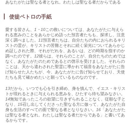
あなたがたは聖なる者となれ。わたしは聖なる者だからである
使徒ペトロの手紙
愛する皆さん、
1・10
この救いについては、あなたがたに与えら
れる恵みのことをあらかじめ語った預言者たちも、探求し、注意
深く調べました。
11
預言者たちは、自分たちの内におられるキリ
ストの霊が、キリストの苦難とそれに続く栄光についてあらかじ
め証しされた際、それがだれを、あるいは、どの時期を指すのか
調べたのです。
12
彼らは、それらのことが、自分たちのためでは
なく、あなたがたのためであるとの啓示を受けました。それらの
ことは、天から遣わされた聖霊に導かれて福音をあなたがたに告
げ知らせた人たちが、今、あなたがたに告げ知らせており、天使
たちも見て確かめたいと願っているものなのです。
13
だから、いつでも心を引き締め、身を慎んで、イエス・キリス
トが現れるときに与えられる恵みを、ひたすら待ち望みなさい。
14
無知であったころの欲望に引きずられることなく、従順な子と
なり、
15
召し出してくださった聖なる方に倣って、あなたがた自
身も生活のすべての面で聖なる者となりなさい。
16
「あなたがた
は聖なる者となれ。わたしは聖なる者だからである」と書いてあ
るからです。