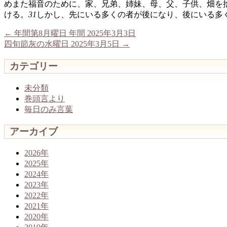
めまた福音のために、家、兄弟、姉妹、母、父、子供、畑を
ける。
31
しかし、先にいる多くの者が後になり、後にいる多
←
年間第8月曜日 年間 2025年3月3日
四旬節灰の水曜日 2025年3月5日
→
カテゴリー
未分類
巻頭言より
毎日のみ言葉
アーカイブ
2026年
2025年
2024年
2023年
2022年
2021年
2020年