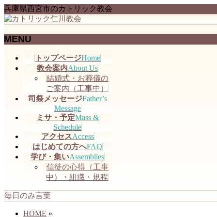
兵庫県西宮市のカトリック教会
MENU
メ
トップページ
Home
ニ
教会案内
About Us
ュ
結婚式・お葬儀の
ー
ご案内（工事中）
を
司祭メッセージ
Father’s
飛
Message
ミサ・予定
Mass &
ば
Schedule
す
アクセス
Access
はじめての方へ
FAQ
学び・集い
Assemblies
信徒の心得（工事
中）・組織・規程
毎日のみ言葉
HOME
»