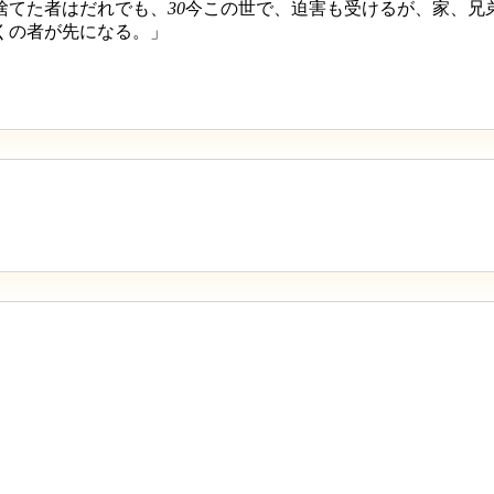
捨てた者はだれでも、
30
今この世で、迫害も受けるが、家、兄
くの者が先になる。」