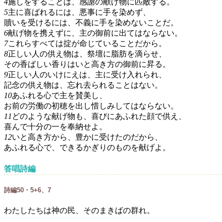
4
施しをすることは、感謝の献げ物に匹敵する。
5
主に喜ばれるには、悪事に手を染めず、
贖いを受けるには、不義に手を染めないことだ。
6
献げ物を携えずに、主の御前に出てはならない。
7
これらすべては掟が命じていることだから。
8
正しい人の供え物は、祭壇に脂肪を滴らせ、
その香ばしい香りはいと高き方の御前に昇る。
9
正しい人のいけにえは、主に受け入れられ、
記念の供え物は、忘れ去られることはない。
10
あふれる心で主を賛美し、
お前の労働の初穂を出し惜しみしてはならない。
11
どのような献げ物も、喜びにあふれた顔で供え、
喜んで十分の一を奉納せよ。
12
いと高き方から、豊かに受けたのだから、
あふれる心で、できるかぎりのものを献げよ。
答唱詩編
詩編50・5+6、7
わたしたちは神の民、そのまきばの群れ。