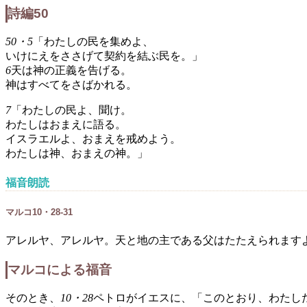
詩編50
50・5
「わたしの民を集めよ、
いけにえをささげて契約を結ぶ民を。」
6
天は神の正義を告げる。
神はすべてをさばかれる。
7
「わたしの民よ、聞け。
わたしはおまえに語る。
イスラエルよ、おまえを戒めよう。
わたしは神、おまえの神。」
福音朗読
マルコ10・28-31
アレルヤ、アレルヤ。天と地の主である父はたたえられます
マルコによる福音
そのとき、
10・28
ペトロがイエスに、「このとおり、わたし