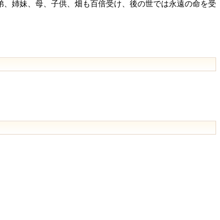
弟、姉妹、母、子供、畑も百倍受け、後の世では永遠の命を受