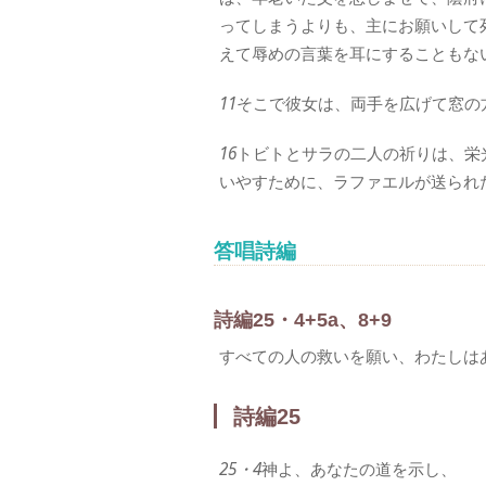
ってしまうよりも、主にお願いして
えて辱めの言葉を耳にすることもな
11
そこで彼女は、両手を広げて窓の
16
トビトとサラの二人の祈りは、栄
いやすために、ラファエルが送られ
答唱詩編
詩編25・4+5a、8+9
すべての人の救いを願い、わたしは
詩編25
25・4
神よ、あなたの道を示し、