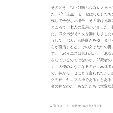
そのとき、
12・18
復活はないと言っ
た。
19
「先生、モーセはわたしたち
残して子がない場合、その弟は兄嫁
ところで、七人の兄弟がいました。
た。
21
次男がその女を妻にしました
うして、七人とも跡継ぎを残しませ
らが復活すると、その女はだれの妻
す。」
24
イエスは言われた。「あな
をしているのではないか。
25
死者の
く、天使のようになるのだ。
26
死者
で、神がモーセにどう言われたか、
クの神、ヤコブの神である』とある
者の神なのだ。あなたたちは大変な
←
聖ユスチノ 殉教者 2021年6月1日