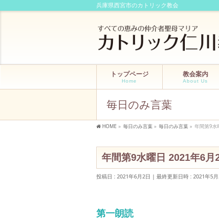
兵庫県西宮市のカトリック教会
トップページ
教会案内
Home
About Us
毎日のみ言葉
HOME
»
毎日のみ言葉
»
毎日のみ言葉
»
年間第9水
年間第9水曜日 2021年6
投稿日 : 2021年6月2日
最終更新日時 : 2021年5月
第一朗読