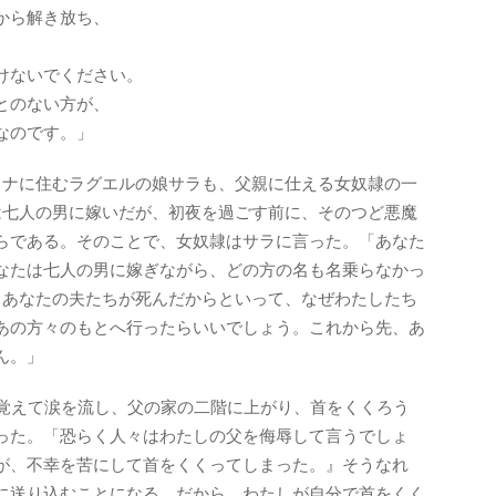
から解き放ち、
けないでください。
とのない方が、
なのです。」
タナに住むラグエルの娘サラも、父親に仕える女奴隷の一
は七人の男に嫁いだが、初夜を過ごす前に、そのつど悪魔
らである。そのことで、女奴隷はサラに言った。「あなた
なたは七人の男に嫁ぎながら、どの方の名も名乗らなかっ
、あなたの夫たちが死んだからといって、なぜわたしたち
あの方々のもとへ行ったらいいでしょう。これから先、あ
ん。」
覚えて涙を流し、父の家の二階に上がり、首をくくろう
った。「恐らく人々はわたしの父を侮辱して言うでしょ
が、不幸を苦にして首をくくってしまった。』そうなれ
に送り込むことになる。だから、わたしが自分で首をくく