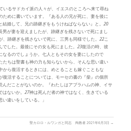
ているサドカイ派の人々が、イエスのところへ来て尋ね
のために書いています。『ある人の兄が死に、妻を後に
と結婚して、兄の跡継ぎをもうけねばならない』と。
20
長男が妻を迎えましたが、跡継ぎを残さないで死にまし
が、跡継ぎを残さないで死に、三男も同様でした。
22
こ
んでした。最後にその女も死にました。
23
復活の時、彼
になるのでしょうか。七人ともその女を妻にしたので
たたちは聖書も神の力も知らないから、そんな思い違い
中から復活するときには、めとることも嫁ぐこともな
が復活することについては、モーセの書の『柴』の個所
読んだことがないのか。『わたしはアブラハムの神、イサ
ではないか。
27
神は死んだ者の神ではなく、生きている
思い違いをしている。」
聖カロロ・ルワンガと同志 殉教者 2021年6月3日
→