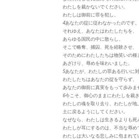
わたしを裁かないでください。
わたしは御前に罪を犯し、
4
あなたの掟に従わなかったのです
それゆえ、あなたはわたしたちを、
あらゆる国民の中に散らし、
そこで略奪、捕囚、死を経験させ、
そのためにわたしたちは物笑いの種
あざけり、辱めを味わいました。
5
あなたが、わたしの罪ある行いに
わたしたちはあなたの掟を守らず、
あなたの御前に真実をもって歩みま
6
今こそ、御心のままにわたしを裁
わたしの魂を取り去り、わたしが地
土に戻るようにしてください。
なぜなら、わたしは生きるよりも死
わたしが耳にするのは、不当な辱め
わたしは大いなる悲しみに包まれて