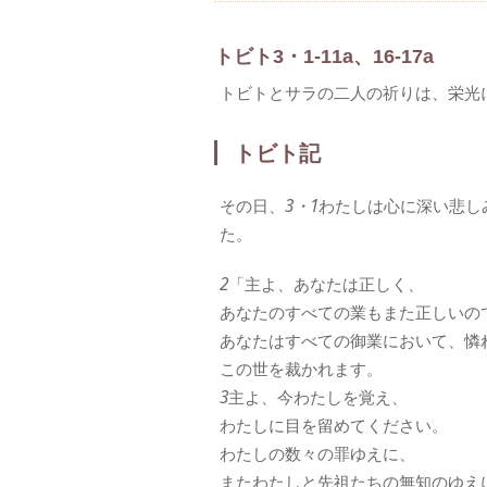
トビト3・1-11a、16-17a
トビトとサラの二人の祈りは、栄光
トビト記
その日、
3・1
わたしは心に深い悲し
た。
2
「主よ、あなたは正しく、
あなたのすべての業もまた正しいの
あなたはすべての御業において、憐
この世を裁かれます。
3
主よ、今わたしを覚え、
わたしに目を留めてください。
わたしの数々の罪ゆえに、
またわたしと先祖たちの無知のゆえ