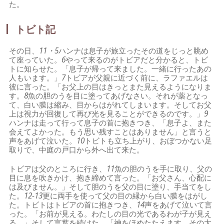
た。
トビト記
その日、
11・5
ハンナは息子が旅立ったその道をじっと眺め
て座っていた。
6
やって来るのがトビアだと分かると、トビ
トに知らせた。「息子が帰って来ました。一緒に行ったあの
人もいます。」
7
トビアが父親に近づく前に、ラファエルは
彼に言った。「お父上の目はきっとまた見えるようになりま
す。
8
魚の胆のうを目に塗ってあげなさい。それが薬となっ
て、白い膜は縮み、目からはがれてしまいます。そしてお父
上は視力が回復して再び光を見ることができるのです。」
9
ハンナは走って行って息子の首に抱きつき、「息子よ、また
会えてよかった。もう思い残すことはありません」と言うと
声をあげて泣いた。
10
トビトも立ち上がり、おぼつかない足
取りで、中庭の戸口から外へ出て来た。
トビアは父のところに行き、
11
魚の胆のうを手に取り、父の
目に息を吹きかけ、抱き締めて言った。「お父さん、心配に
は及びません。」そして胆のうを父の目に塗り、手当てをし
た。
12
‐
13
更に両手を使って父の目の縁から白い膜をはがし
た。トビトはトビアの首に抱きつき、
14
声をあげて泣いて言
った。「お前が見える。わたしの目の光であるわが子が見え
る。」そして言葉を続けた。「神をほめたたえます。その大