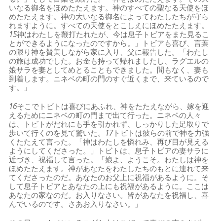
いなる御名をほめたたえます。神のすべての聖なる天使をほ
めたたえます。神の大いなる御名によってわたしたちが守ら
れますように。すべての天使をとこしえにほめたたえます。
15
神はわたしを鞭打たれたが、今は息子トビアをまた見るこ
とができるようになったのですから。」トビアも喜び、言葉
の限り神を賛美しながら家に入り、父に報告した。「わたし
の旅は成功でした。お金も持って帰れましたし、ラグエルの
娘サラを妻としてめとることもできました。間もなく、妻も
到着します。ニネベの町の門のすぐ近くまで、来ているので
す。」
16
そこでトビトは喜びにあふれ、神をたたえながら、嫁を迎
えるためにニネベの町の門まで出て行った。ニネベの人々
は、トビトがだれにも手を引かれず、しっかりした足取りで
歩いて行くのを見て驚いた。
17
トビトは彼らの前で神を力強
くたたえて言った。「神はわたしを憐れみ、再び目が見える
ようにしてくださった。」トビトは、息子トビアの妻サラに
近づき、祝福して言った。「娘よ、ようこそ。わたしは神を
ほめたたえます。神があなたをわたしたちのもとに連れて来
てくださったのだ。あなたのお父上に祝福があるように。そ
して息子トビアとあなたの上にも祝福があるように。ここは
あなたの家なのだ。お入りなさい。皆があなたを祝福し、喜
んでいるのです。さあお入りなさい。」