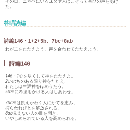
その日、ニネベにいるユダヤ人はこぞって喜びの声をあげ
た。
答唱詩編
詩編146・1+2+5b、7bc+8ab
わが主をたたえよう。声を合わせてたたえよう。
詩編146
146・1
心を尽くして神をたたえよ。
2
いのちのある限り神をたたえ、
わたしは生涯神をほめうたう。
5b
神に希望をかける人はしあわせ。
7bc
神は飢えかわく人にかてを恵み、
捕らわれびとを解放される。
8ab
見えない人の目を開き、
いやしめられている人を高められる。