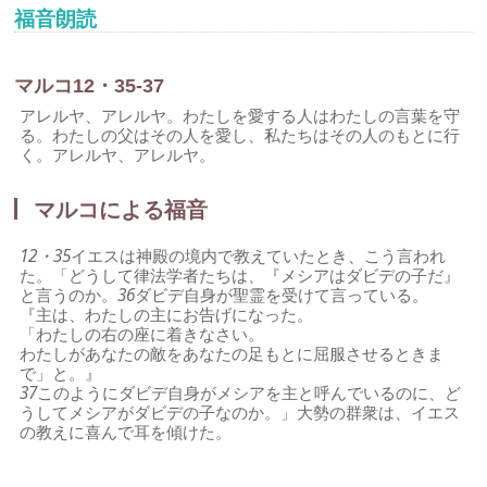
福音朗読
マルコ12・35-37
アレルヤ、アレルヤ。わたしを愛する人はわたしの言葉を守
る。わたしの父はその人を愛し、私たちはその人のもとに行
く。アレルヤ、アレルヤ。
マルコによる福音
12・35
イエスは神殿の境内で教えていたとき、こう言われ
た。「どうして律法学者たちは、『メシアはダビデの子だ』
と言うのか。
36
ダビデ自身が聖霊を受けて言っている。
『主は、わたしの主にお告げになった。
「わたしの右の座に着きなさい。
わたしがあなたの敵をあなたの足もとに屈服させるときま
で」と。』
37
このようにダビデ自身がメシアを主と呼んでいるのに、ど
うしてメシアがダビデの子なのか。」大勢の群衆は、イエス
の教えに喜んで耳を傾けた。