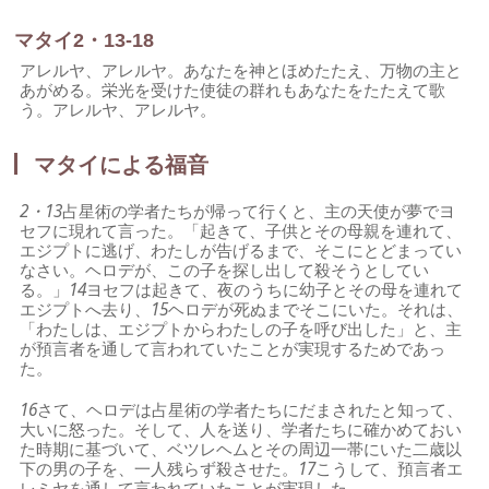
マタイ2・13-18
アレルヤ、アレルヤ。あなたを神とほめたたえ、万物の主と
あがめる。栄光を受けた使徒の群れもあなたをたたえて歌
う。アレルヤ、アレルヤ。
マタイによる福音
2・13
占星術の学者たちが帰って行くと、主の天使が夢でヨ
セフに現れて言った。「起きて、子供とその母親を連れて、
エジプトに逃げ、わたしが告げるまで、そこにとどまってい
なさい。ヘロデが、この子を探し出して殺そうとしてい
る。」
14
ヨセフは起きて、夜のうちに幼子とその母を連れて
エジプトへ去り、
15
ヘロデが死ぬまでそこにいた。それは、
「わたしは、エジプトからわたしの子を呼び出した」と、主
が預言者を通して言われていたことが実現するためであっ
た。
16
さて、ヘロデは占星術の学者たちにだまされたと知って、
大いに怒った。そして、人を送り、学者たちに確かめておい
た時期に基づいて、ベツレヘムとその周辺一帯にいた二歳以
下の男の子を、一人残らず殺させた。
17
こうして、預言者エ
レミヤを通して言われていたことが実現した。