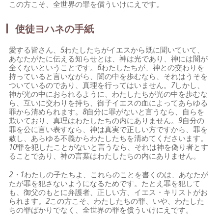
この方こそ、全世界の罪を償ういけにえです。
使徒ヨハネの手紙
愛する皆さん、
5
わたしたちがイエスから既に聞いていて、
あなたがたに伝える知らせとは、神は光であり、神には闇が
全くないということです。
6
わたしたちが、神との交わりを
持っていると言いながら、闇の中を歩むなら、それはうそを
ついているのであり、真理を行ってはいません。
7
しかし、
神が光の中におられるように、わたしたちが光の中を歩むな
ら、互いに交わりを持ち、御子イエスの血によってあらゆる
罪から清められます。
8
自分に罪がないと言うなら、自らを
欺いており、真理はわたしたちの内にありません。
9
自分の
罪を公に言い表すなら、神は真実で正しい方ですから、罪を
赦し、あらゆる不義からわたしたちを清めてくださいます。
10
罪を犯したことがないと言うなら、それは神を偽り者とす
ることであり、神の言葉はわたしたちの内にありません。
2・1
わたしの子たちよ、これらのことを書くのは、あなたが
たが罪を犯さないようになるためです。たとえ罪を犯して
も、御父のもとに弁護者、正しい方、イエス・キリストがお
られます。
2
この方こそ、わたしたちの罪、いや、わたした
ちの罪ばかりでなく、全世界の罪を償ういけにえです。