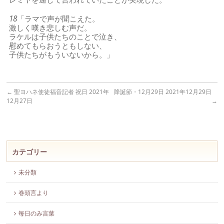
18
「ラマで声が聞こえた。
激しく嘆き悲しむ声だ。
ラケルは子供たちのことで泣き、
慰めてもらおうともしない、
子供たちがもういないから。」
←
聖ヨハネ使徒福音記者 祝日 2021年
降誕節・12月29日 2021年12月29日
12月27日
→
カテゴリー
未分類
巻頭言より
毎日のみ言葉