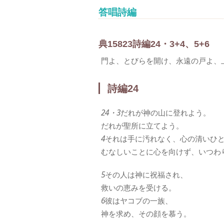
答唱詩編
典
158
2
3
詩編24・3+4、5+6
門よ、とびらを開け、永遠の戸よ、
詩編24
24・3
だれが神の山に登れよう。
だれが聖所に立てよう。
4
それは手に汚れなく、心の清いひ
むなしいことに心を向けず、いつわ
5
その人は神に祝福され、
救いの恵みを受ける。
6
彼はヤコブの一族、
神を求め、その顔を慕う。