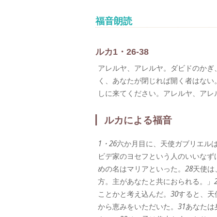
福音朗読
ルカ1・26-38
アレルヤ、アレルヤ。ダビドのかぎ
く、あなたが閉じれば開く者はない
しに来てください。アレルヤ、アレ
ルカによる福音
1・26
六か月目に、天使ガブリエル
ビデ家のヨセフという人のいいなず
めの名はマリアといった。
28
天使は
方。主があなたと共におられる。」
ことかと考え込んだ。
30
すると、天
から恵みをいただいた。
31
あなたは