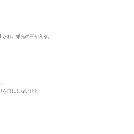
上がれ。栄光の王が入る。
と、
りを口にしないひと。