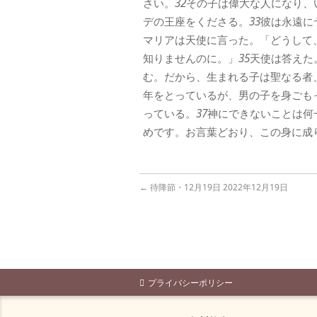
さい。
32
その子は偉大な人になり、
デの王座をくださる。
33
彼は永遠に
マリアは天使に言った。「どうして
知りませんのに。」
35
天使は答えた
む。だから、生まれる子は聖なる者
年をとっているが、男の子を身ごも
っている。
37
神にできないことは何
めです。お言葉どおり、この身に成
←
待降節・12月19日 2022年12月19日
プライバシーポリシー