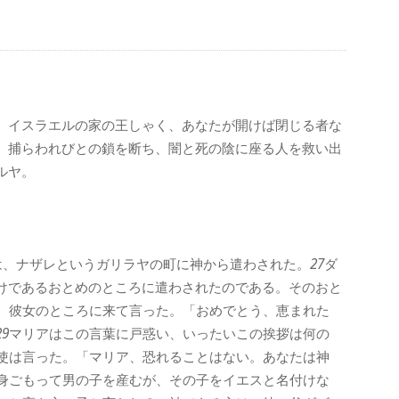
、イスラエルの家の王しゃく、あなたが開けば閉じる者な
。捕らわれびとの鎖を断ち、闇と死の陰に座る人を救い出
ルヤ。
は、ナザレというガリラヤの町に神から遣わされた。
27
ダ
けであるおとめのところに遣わされたのである。そのおと
、彼女のところに来て言った。「おめでとう、恵まれた
29
マリアはこの言葉に戸惑い、いったいこの挨拶は何の
使は言った。「マリア、恐れることはない。あなたは神
身ごもって男の子を産むが、その子をイエスと名付けな