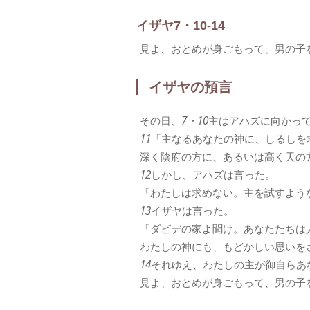
イザヤ7・10-14
見よ、おとめが身ごもって、男の子
イザヤの預言
その日、
7・10
主はアハズに向かっ
11
「主なるあなたの神に、しるしを
深く陰府の方に、あるいは高く天の
12
しかし、アハズは言った。
「わたしは求めない。主を試すよう
13
イザヤは言った。
「ダビデの家よ聞け。あなたたちは
わたしの神にも、もどかしい思いを
14
それゆえ、わたしの主が御自らあ
見よ、おとめが身ごもって、男の子