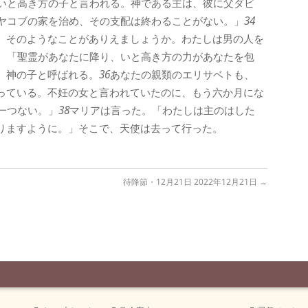
いと高き方の子と言われる。神である主は、彼に父ダビ
ヤコブの家を治め、その支配は終わることがない。」
34
、そのようなことがありえましょうか。わたしは男の人を
。「聖霊があなたに降り、いと高き方の力があなたを包
、神の子と呼ばれる。
36
あなたの親類のエリサベトも、
っている。不妊の女と言われていたのに、もう六か月にな
一つない。」
38
マリアは言った。「わたしは主のはした
りますように。」そこで、天使は去って行った。
待降節・12月21日 2022年12月21日
→