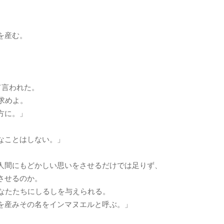
を産む。
て言われた。
求めよ。
方に。」
なことはしない。」
人間にもどかしい思いをさせるだけでは足りず、
させるのか。
なたたちにしるしを与えられる。
を産みその名をインマヌエルと呼ぶ。」