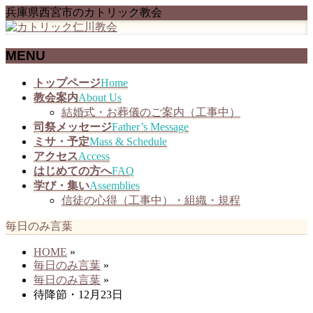
兵庫県西宮市のカトリック教会
MENU
メ
トップページ
Home
ニ
教会案内
About Us
ュ
結婚式・お葬儀のご案内（工事中）
ー
司祭メッセージ
Father’s Message
を
ミサ・予定
Mass & Schedule
飛
アクセス
Access
ば
はじめての方へ
FAQ
す
学び・集い
Assemblies
信徒の心得（工事中）・組織・規程
毎日のみ言葉
HOME
»
毎日のみ言葉
»
毎日のみ言葉
»
待降節・12月23日