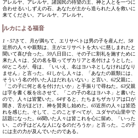
アレルヤ、アレルヤ。諸国民の待望の王、神と人とを一つに
合わせるいしずえの石、あなたが土から造られた人を救いに
来てください。アレルヤ、アレルヤ。
ルカによる福音
1・57
さて、月が満ちて、エリサベトは男の子を産んだ。
58
近所の人々や親類は、主がエリサベトを大いに慈しまれたと
聞いて喜び合った。
59
八日目に、その子に割礼を施すために
来た人々は、父の名を取ってザカリアと名付けようとした。
60
ところが、母は、「いいえ、名はヨハネとしなければなり
ません」と言った。
61
しかし人々は、「あなたの親類には、
そういう名の付いた人はだれもいない」と言い、
62
父親に、
「この子に何と名を付けたいか」と手振りで尋ねた。
63
父親
は字を書く板を出させて、「この子の名はヨハネ」と書いた
ので、人々は皆驚いた。
64
すると、たちまちザカリアは口が
開き、舌がほどけ、神を賛美し始めた。
65
近所の人々は皆恐
れを感じた。そして、このことすべてが、ユダヤの山里中で
話題になった。
66
聞いた人々は皆これを心に留め、「いった
い、この子はどんな人になるのだろうか」と言った。この子
には主の力が及んでいたのである。