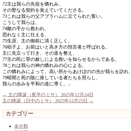
72
主は我らの先祖を憐れみ、
その聖なる契約を覚えていてくださる。
73
これは我らの父アブラハムに立てられた誓い。
こうして我らは、
74
敵の手から救われ、
恐れなく主に仕える、
75
生涯、主の御前に清く正しく。
76
幼子よ、お前はいと高き方の預言者と呼ばれる。
主に先立って行き、その道を整え、
77
主の民に罪の赦しによる救いを知らせるからである。
78
これは我らの神の憐れみの心による。
この憐れみによって、高い所からあけぼのの光が我らを訪れ
79
暗闇と死の陰に座している者たちを照らし、
我らの歩みを平和の道に導く。」
←
主の降誕（夜半のミサ） 2025年12月24日
主の降誕（日中のミサ） 2025年12月25日
→
カテゴリー
未分類