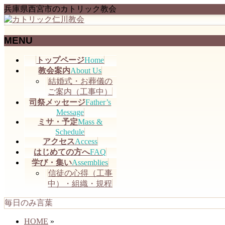
兵庫県西宮市のカトリック教会
MENU
メ
トップページ
Home
ニ
教会案内
About Us
ュ
結婚式・お葬儀の
ー
ご案内（工事中）
を
司祭メッセージ
Father’s
飛
Message
ミサ・予定
Mass &
ば
Schedule
す
アクセス
Access
はじめての方へ
FAQ
学び・集い
Assemblies
信徒の心得（工事
中）・組織・規程
毎日のみ言葉
HOME
»