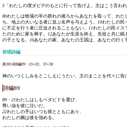
5
「わたしの僕ダビデのもとに行って告げよ。主はこう言われ
8b
わたしは牧場の羊の群れの後ろからあなたを取って、わた
ち、地上の大いなる者に並ぶ名声を与えよう。
10
わたしの民
に不正を行う者に圧迫されることもない。
11
わたしの民イス
たのために家を興す。
12
あなたが生涯を終え、先祖と共に眠
の子となる。
16
あなたの家、あなたの王国は、あなたの行く
答唱詩編
典
38
1
4
詩編89・21+22、37+38
神のいつくしみをとこしえにうたい、主のまことを代々に告
詩編89
89・21
わたしはしもベダビドを選び、
尊い油を彼に注いだ。
22
わたしの手はいつも彼とともにあり、
わたしの腕は彼を強める。