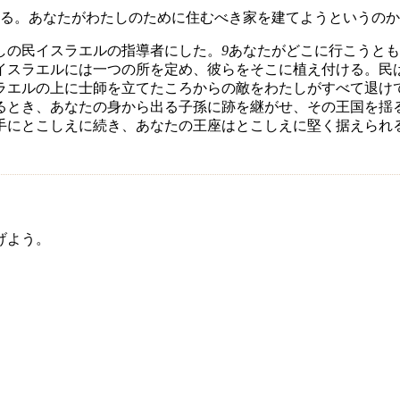
る。あなたがわたしのために住むべき家を建てようというのか
しの民イスラエルの指導者にした。
9
あなたがどこに行こうとも
イスラエルには一つの所を定め、彼らをそこに植え付ける。民
ラエルの上に士師を立てたころからの敵をわたしがすべて退け
るとき、あなたの身から出る子孫に跡を継がせ、その王国を揺
手にとこしえに続き、あなたの王座はとこしえに堅く据えられ
げよう。