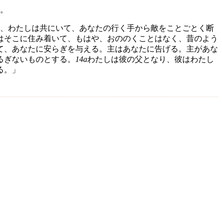
。
、わたしは共にいて、あなたの行く手から敵をことごとく断
はそこに住み着いて、もはや、おののくことはなく、昔のよう
て、あなたに安らぎを与える。主はあなたに告げる。主があな
るぎないものとする。
14a
わたしは彼の父となり、彼はわたし
る。」