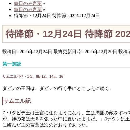
毎日のみ言葉
»
毎日のみ言葉
»
待降節・12月24日 待降節 2025年12月24日
待降節・12月24日 待降節 202
投稿日 : 2025年12月24日
最終更新日時 : 2025年12月20日
投稿者
第一朗読
サムエル下7・1-5、8b-12、14a、16
ダビデの王国は、ダビデの行く手にとこしえに続く。
サムエル記
7・1
ダビデ王は王宮に住むようになり、主は周囲の敵をすべ
が、神の箱は天幕を張った中に置いたままだ。」
3
ナタンは王
に臨んだ主の言葉は次のとおりであった。