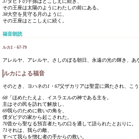
37
ダビドの子孫はとこしえに続き、
その王座は太陽のようにわたしの前にある。
38
大空を見守る月のように、
その王座はとこしえに続く。
福音朗読
ルカ1・67-79
アレルヤ、アレルヤ。さしのぼる朝日、永遠の光の輝き、あ
ルカによる福音
そのとき、ヨハネの
1・67
父ザカリアは聖霊に満たされ、こう
68
「ほめたたえよ、イスラエルの神である主を。
主はその民を訪れて解放し、
69
我らのために救いの角を、
僕ダビデの家から起こされた。
70
昔から聖なる預言者たちの口を通して語られたとおりに。
71
それは、我らの敵、
すべて我らを憎む者の手からの救い。